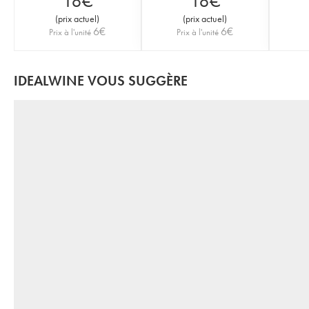
18
€
18
€
(
prix actuel
)
(
prix actuel
)
6
€
6
€
Prix à l'unité
Prix à l'unité
IDEALWINE VOUS SUGGÈRE