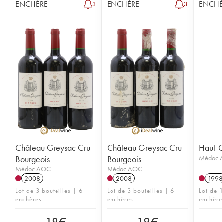
ENCHÈRE
ENCHÈRE
ENCHÈ
3
3
Château Greysac Cru
Château Greysac Cru
Haut-C
Bourgeois
Bourgeois
Médoc 
Médoc AOC
Médoc AOC
2008
2008
199
Lot de 3 bouteilles | 6
Lot de 3 bouteilles | 6
Lot de 1
enchères
enchères
enchère