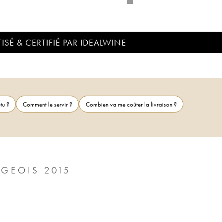
ISÉ & CERTIFIÉ PAR IDEALWINE
tu ?
Comment le servir ?
Combien va me coûter la livraison ?
GEOIS 2015