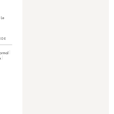
 Le
RDE
ormal
x