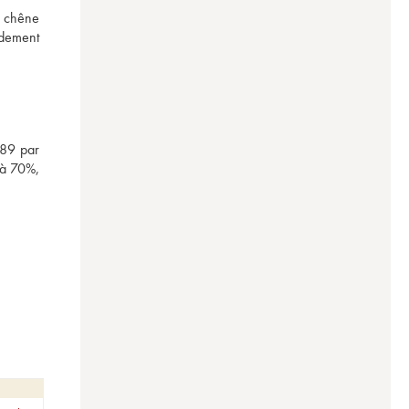
 chêne 
dement 
89 par 
à 70%, 