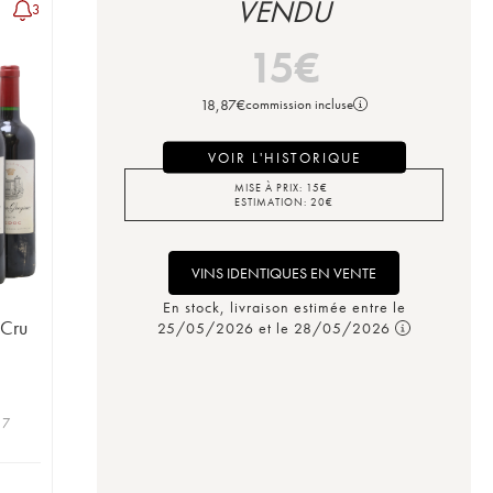
VENDU
3
15
€
18,87
€
commission incluse
VOIR L'HISTORIQUE
MISE À PRIX:
15
€
ESTIMATION:
20
€
VINS IDENTIQUES EN VENTE
En stock, livraison estimée entre le
 Cru
25/05/2026 et le 28/05/2026
 7