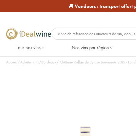
🚚
Vendeurs :
transport offert
Tous nos vins
Nos vins par région
Accueil
/
Acheter vins
/
Bordeaux
/
Château Rollan de By Cru Bourgeois 2015 - Lot de