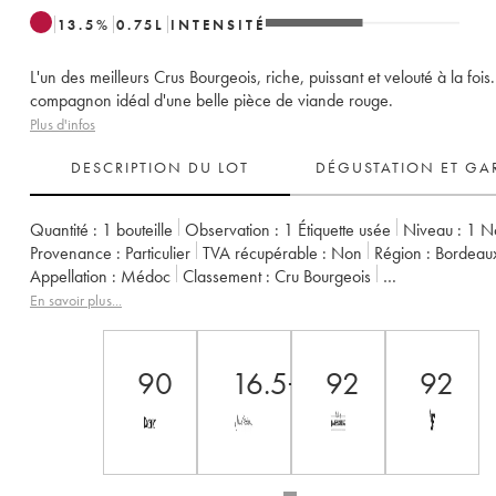
13.5
%
0.75
L
INTENSITÉ
L'un des meilleurs Crus Bourgeois, riche, puissant et velouté à la fois.
compagnon idéal d'une belle pièce de viande rouge.
Plus d'infos
DESCRIPTION DU LOT
DÉGUSTATION ET GA
Quantité :
1 bouteille
Observation :
1 Étiquette usée
Niveau :
1
N
Provenance :
particulier
TVA récupérable :
non
Région :
Bordeau
Appellation :
Médoc
Classement :
Cru Bourgeois
Propriétaire :
Jean Guyon
En savoir plus...
90
16.5+
92
92