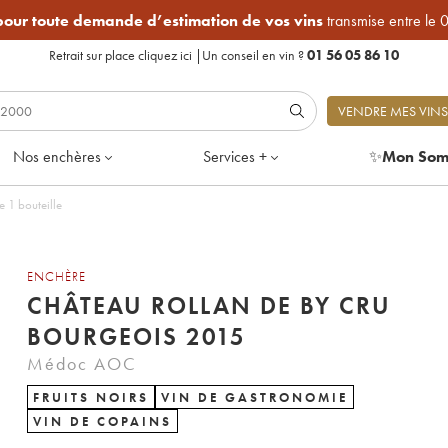
 pour toute demande d’estimation de vos vins
transmise entre le 
Retrait sur place
cliquez ici
|
Un conseil en vin ?
01 56 05 86 10
VENDRE MES VINS
Nos enchères
Services +
✨
Mon Som
 1 bouteille
ENCHÈRE
CHÂTEAU ROLLAN DE BY CRU
BOURGEOIS 2015
Médoc AOC
FRUITS NOIRS
VIN DE GASTRONOMIE
VIN DE COPAINS