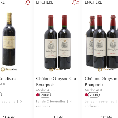
RE
ENCHÈRE
ENCHÈRE
2
ondissas
Château Greysac Cru
Château Greysac
AOC
Bourgeois
Bourgeois
Médoc AOC
Médoc AOC
8
2008
2008
 bouteille | 0
Lot de 2 bouteilles | 4
Lot de 4 bouteilles |
enchères
enchères