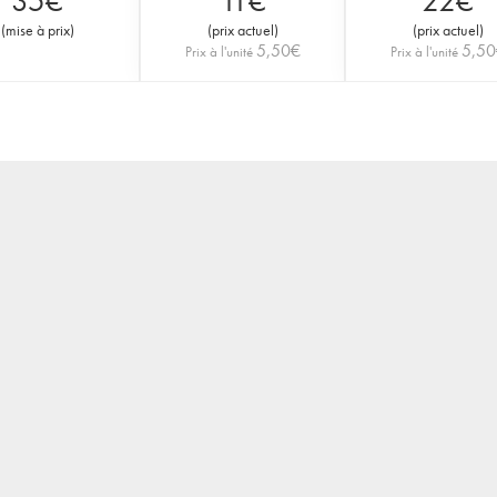
35
€
11
€
22
€
(
mise à prix
)
(
prix actuel
)
(
prix actuel
)
5,50
€
5,50
Prix à l'unité
Prix à l'unité