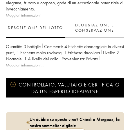
elegante, fruttato e corposo, gode di un eccezionale potenziale di
invecchiamento.
Maggiori informazioni
DEGUSTAZIONE E
DESCRIZIONE DEL LOTTO
CONSERVAZIONE
Quantità:
3 bottiglie
Commenti:
4 Etichette danneggiate in diversi
punti
,
1 Etichetta molto rovinata
,
1 Etichetta rincollata
Livello:
2
Normale
,
1
A livello del collo
Provenienza:
privato
IVA detraibile:
no
Regione:
Bordeaux
Maggiori informazioni…
Denominazione:
Saint-Julien
Classificazione:
2ème Grand Cru Classé
Proprietario:
Famille Borie
CONTROLLATO, VALUTATO E CERTIFICATO
DA UN ESPERTO IDEALWINE
Un dubbio su questo vino? Chiedi a Margaux, la
nostra sommelier digitale