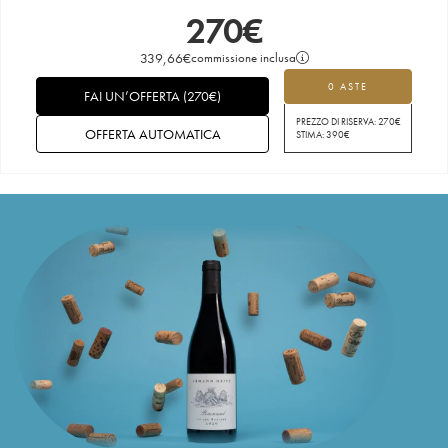
270
€
339,66
€
commissione inclusa
0 ASTE
FAI UN’OFFERTA
(
270
€
)
PREZZO DI RISERVA:
270
€
OFFERTA AUTOMATICA
STIMA:
390
€