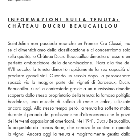
INFORMAZIONI SULLA TENUTA:
CHÂTEAU DUCRU BEAUCAILLOU
Saint-Julien non possiede neanche un Premier Cru Classé, ma 
se ci dimentichiamo della classificazione e ci concentriamo solo 
sulla qualità, lo Château Ducru Beaucaillou dimostra di essere un 
perfetto ambasciatore della denominazione. Nata alla fine del 
XVII secolo, la tenuta dimostrò rapidamente la sua capacità di 
produrre grandi vini. Quando un secolo dopo, la peronospora 
spazzò via la maggior parte dei vigneti di Bordeaux, Ducru 
Beaucaillou riuscì a contrastarla grazie a un nuovissimo rimedio 
scoperto dallo stesso proprietario della tenuta: la famosa poltiglia 
bordolese, una miscela di solfato di rame e calce, utilizzata 
ancora oggi. Allo stesso tempo però, la tenuta ha sofferto molto 
durante il periodo del proibizionismo d’oltreoceano che la privò 
dei ferventi appassionati americani. Nel 1941, Ducru Beaucaillou 
fu acquistato da Francis Borie, che rinnovò le cantine e ripiantò 
la vigna. Ancora oggi la tenuta è magistralmente gestita dalla 