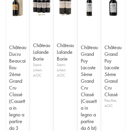
Château
Château
Château
Château
Château
Lalande
Lalande
Ducru
Grand
Grand
Borie
Borie
Beaucai
Puy
Puy
Saint-
Saint-
llou
Lacoste
Lacoste
Julien
Julien
2ème
5ème
5ème
AOC
AOC
Grand
Grand
Grand
Cru
Cru
Cru
Classé
Classé
Classé
(Cassett
(Cassett
Pauillac
AOC
a in
a in
legno a
legno a
partire
partire
da 3
da 6 bt)