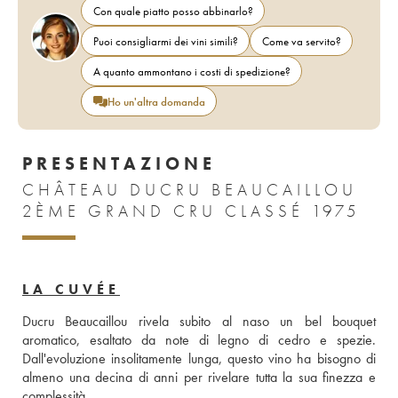
Con quale piatto posso abbinarlo?
Puoi consigliarmi dei vini simili?
Come va servito?
A quanto ammontano i costi di spedizione?
Ho un'altra domanda
PRESENTAZIONE
CHÂTEAU DUCRU BEAUCAILLOU
2ÈME GRAND CRU CLASSÉ 1975
LA CUVÉE
Ducru Beaucaillou rivela subito al naso un bel bouquet 
aromatico, esaltato da note di legno di cedro e spezie. 
Dall'evoluzione insolitamente lunga, questo vino ha bisogno di 
almeno una decina di anni per rivelare tutta la sua finezza e 
complessità.