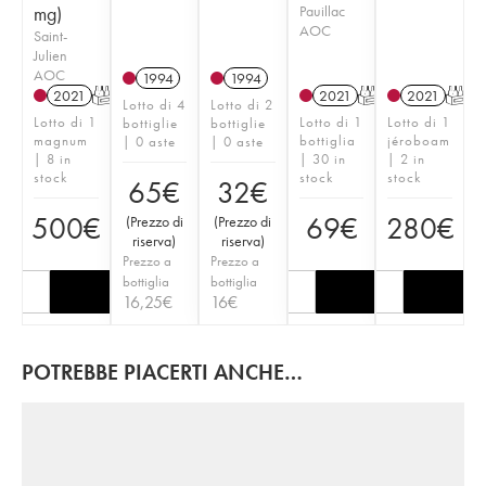
mg)
Pauillac
AOC
Saint-
Julien
AOC
1994
1994
2021
T
2021
T
2021
T
Lotto di 4
Lotto di 2
Lotto di 1
Lotto di 1
Lotto di 1
bottiglie
bottiglie
magnum
bottiglia
jéroboam
| 0 aste
| 0 aste
| 8 in
| 30 in
| 2 in
stock
stock
stock
65
€
32
€
500
€
69
€
280
€
(
Prezzo di
(
Prezzo di
riserva
)
riserva
)
Prezzo a
Prezzo a
bottiglia
bottiglia
16,25
€
16
€
POTREBBE PIACERTI ANCHE…