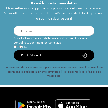
Ricevi la nostra newsletter
Ogni settimana viaggia nel magico mondo del vino con la nostra
Newsletter, per non perderti le novità, i resoconti delle degustazioni
e i consigli degli esperti!
Accetto il tracciamento delle mie email al fine di ricevere
consigli e suggerimenti personalizzati
Sì
No
REGISTRATI
Iscrivendoti, dai il tuo consenso per ricevere le nostre newsletter. Puoi annullare
l’iscrizione in qualsiasi momento attraverso il link disponibile alla fine di ogni
messaggio.