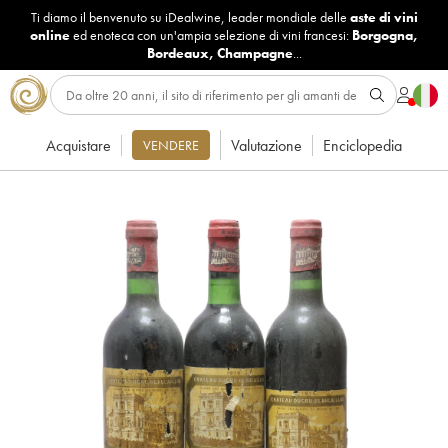
Ti diamo il benvenuto su iDealwine, leader mondiale delle
aste di vini
online
ed enoteca con un'ampia selezione di vini francesi:
Borgogna
,
Bordeaux
,
Champagne
...
Acquistare
Valutazione
Enciclopedia
VENDERE