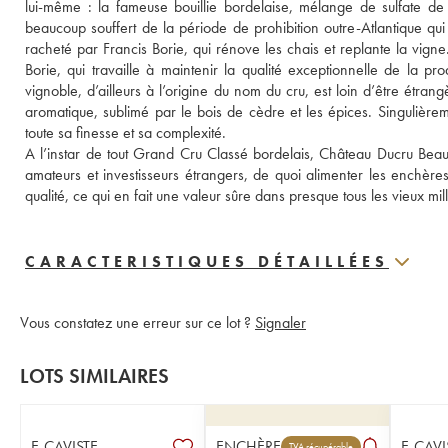
lui-même : la fameuse bouillie bordelaise, mélange de sulfate de 
beaucoup souffert de la période de prohibition outre-Atlantique qui
racheté par Francis Borie, qui rénove les chais et replante la vigne.
Borie, qui travaille à maintenir la qualité exceptionnelle de la p
vignoble, d’ailleurs à l’origine du nom du cru, est loin d’être étrang
aromatique, sublimé par le bois de cèdre et les épices. Singulière
toute sa finesse et sa complexité.
A l’instar de tout Grand Cru Classé bordelais, Château Ducru Beauca
amateurs et investisseurs étrangers, de quoi alimenter les enchères
qualité, ce qui en fait une valeur sûre dans presque tous les vieux 
CARACTERISTIQUES DÉTAILLÉES
Vous constatez une erreur sur ce lot ?
Signaler
LOTS SIMILAIRES
E-CAVISTE
ENCHÈRE
E-CAVI
TVA récupérable