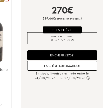
270
€
339,66
€
commission incluse
0 ENCHÈRE
MISE À PRIX:
270
€
ESTIMATION:
390
€
ENCHÉRIR
(
270
€
)
ENCHÈRE AUTOMATIQUE
Borie
En stock, livraison estimée entre le
24/08/2026 et le 27/08/2026
 0