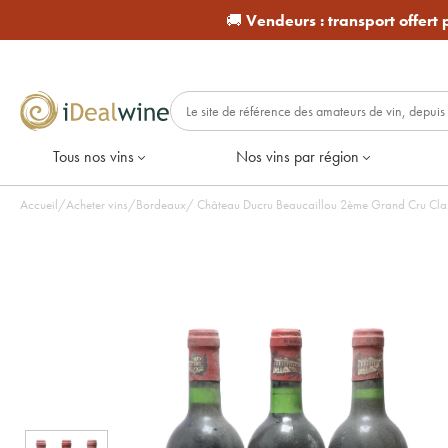
🚚
Vendeurs :
transport offert
Tous nos vins
Nos vins par région
Accueil
/
Acheter vins
/
Bordeaux
/