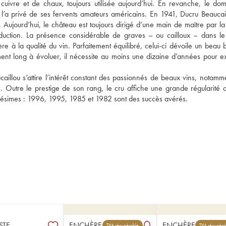
cuivre et de chaux, toujours utilisée aujourd’hui. En revanche, le dom
 l’a privé de ses fervents amateurs américains. En 1941, Ducru Beaucaill
 Aujourd’hui, le château est toujours dirigé d’une main de maître par la 
roduction. La présence considérable de graves – ou cailloux – dans le 
ère à la qualité du vin. Parfaitement équilibré, celui-ci dévoile un beau 
ment long à évoluer, il nécessite au moins une dizaine d’années pour ex
illou s’attire l’intérêt constant des passionnés de beaux vins, notamme
. Outre le prestige de son rang, le cru affiche une grande régularité d
millésimes : 1996, 1995, 1985 et 1982 sont des succès avérés.
STE
ENCHÈRE
ENCHÈRE
TVA récupérable
TVA récupéra