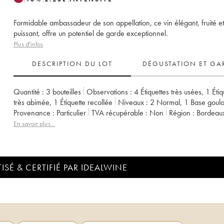
Formidable ambassadeur de son appellation, ce vin élégant, fruité et
puissant, offre un potentiel de garde exceptionnel.
Plus d'infos
DESCRIPTION DU LOT
DÉGUSTATION ET GA
Quantité :
3 bouteilles
Observations :
4 Étiquettes très usées
,
1 Étiq
très abimée
,
1 Étiquette recollée
Niveaux :
2
Normal
,
1
Base goulo
Provenance :
particulier
TVA récupérable :
non
Région :
Bordeau
Appellation :
Saint-Julien
Classement :
2ème Grand Cru Classé
En savoir plus...
Propriétaire :
Famille Borie
ISÉ & CERTIFIÉ PAR IDEALWINE