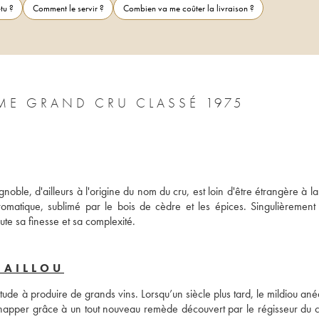
tu ?
Comment le servir ?
Combien va me coûter la livraison ?
CHÂTEAU DUCRU BEAUCAILLOU 2ÈME GRAND CRU CLASSÉ 1975
oble, d'ailleurs à l'origine du nom du cru, est loin d'être étrangère à la 
romatique, sublimé par le bois de cèdre et les épices. Singulièrement 
te sa finesse et sa complexité.
CAILLOU
ude à produire de grands vins. Lorsqu’un siècle plus tard, le mildiou anéa
happer grâce à un tout nouveau remède découvert par le régisseur du c