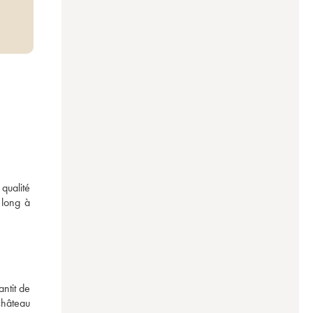
qualité 
long à 
ntit de 
hâteau 