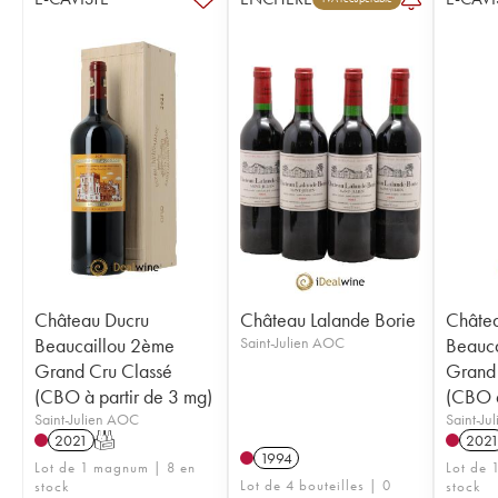
Château Ducru
Château Lalande Borie
Châte
Beaucaillou 2ème
Saint-Julien AOC
Beauca
Grand Cru Classé
Grand 
(CBO à partir de 3 mg)
(CBO à
Saint-Julien AOC
Saint-Ju
2021
T
202
1994
Lot de 1 magnum | 8 en
Lot de 1
Lot de 4 bouteilles | 0
stock
stock