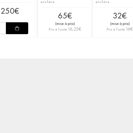
enchère
enchère
250
€
65
€
32
€
(
mise à prix
)
(
mise à prix
)
16,25
€
16
Prix à l'unité
Prix à l'unité