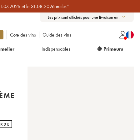
01.07.2026 et le 31.08.2026 inclus*
Les prix sont affichés pour une livraison en :
Cote des vins
Guide des vins
melier
Indispensables
🍇 Primeurs
2ÈME
ARDE