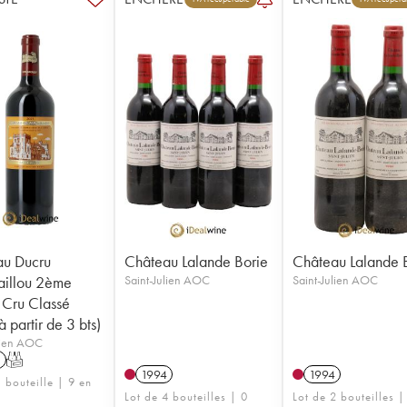
au Ducru
Château Lalande Borie
Château Lalande 
illou 2ème
Saint-Julien AOC
Saint-Julien AOC
Cru Classé
 partir de 3 bts)
lien AOC
1
T
1994
1994
 bouteille | 9 en
Lot de 4 bouteilles | 0
Lot de 2 bouteilles |