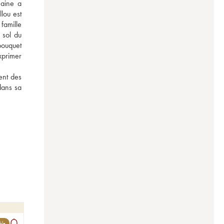
aine a 
ou est 
famille 
sol du 
bouquet 
primer 
nt des 
ans sa 
ble