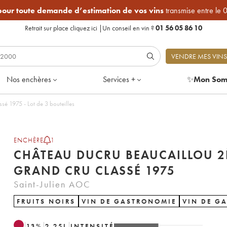
 pour toute demande d’estimation de vos vins
transmise entre le 
Retrait sur place
cliquez ici
|
Un conseil en vin ?
01 56 05 86 10
VENDRE MES VINS
Nos enchères
Services +
✨
Mon Som
Château Ducru Beaucaillou 2ème Grand Cru Classé 1975 - Lot de 3 bouteilles
ENCHÈRE
1
CHÂTEAU DUCRU BEAUCAILLOU 
GRAND CRU CLASSÉ 1975
Saint-Julien AOC
FRUITS NOIRS
VIN DE GASTRONOMIE
VIN DE G
13
%
2.25
L
INTENSITÉ