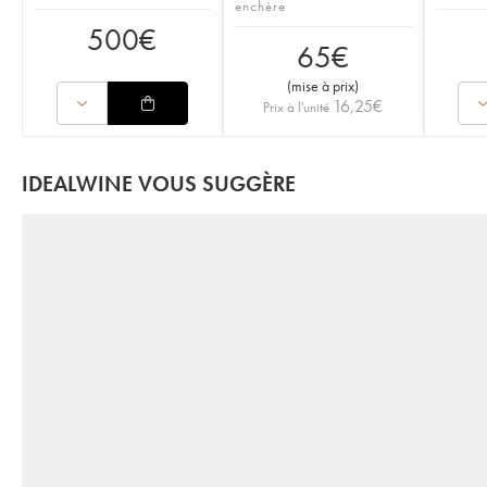
enchère
500
€
65
€
(
mise à prix
)
16,25
€
Prix à l'unité
IDEALWINE VOUS SUGGÈRE