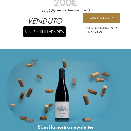
200
€
251,60
€
commissione inclusa
VENDUTO
CRONOLOGIA
PREZZO DI RISERVA:
200
€
VINI SIMILI IN VENDITA
STIMA:
260
€
Ricevi la nostra newsletter