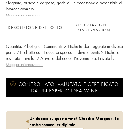
elegante, fruttato e corposo, gode di un eccezionale potenziale di
invecchiamento.
Maggiori informazioni
DEGUSTAZIONE E
DESCRIZIONE DEL LOTTO
CONSERVAZIONE
Quantità:
2 bottiglie
Commenti:
2 Etichette danneggiate in diversi
punti
,
2 Etichette con tracce di sporco in diversi punti
,
2 Etichette
rovinate
Livello:
2
A livello del collo
Provenienza:
privato
IVA detraibile:
no
Regione:
Bordeaux
Maggiori informazioni…
Denominazione:
Saint-Julien
Classificazione:
2ème Grand Cru Classé
Proprietario:
Famille Borie
CONTROLLATO, VALUTATO E CERTIFICATO
DA UN ESPERTO IDEALWINE
Un dubbio su questo vino? Chiedi a Margaux, la
nostra sommelier digitale