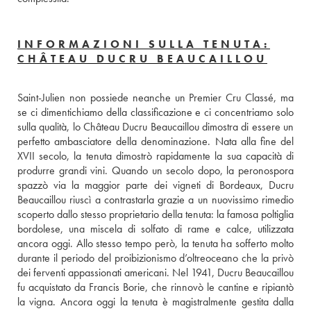
INFORMAZIONI SULLA TENUTA:
CHÂTEAU DUCRU BEAUCAILLOU
Saint-Julien non possiede neanche un Premier Cru Classé, ma 
se ci dimentichiamo della classificazione e ci concentriamo solo 
sulla qualità, lo Château Ducru Beaucaillou dimostra di essere un 
perfetto ambasciatore della denominazione. Nata alla fine del 
XVII secolo, la tenuta dimostrò rapidamente la sua capacità di 
produrre grandi vini. Quando un secolo dopo, la peronospora 
spazzò via la maggior parte dei vigneti di Bordeaux, Ducru 
Beaucaillou riuscì a contrastarla grazie a un nuovissimo rimedio 
scoperto dallo stesso proprietario della tenuta: la famosa poltiglia 
bordolese, una miscela di solfato di rame e calce, utilizzata 
ancora oggi. Allo stesso tempo però, la tenuta ha sofferto molto 
durante il periodo del proibizionismo d’oltreoceano che la privò 
dei ferventi appassionati americani. Nel 1941, Ducru Beaucaillou 
fu acquistato da Francis Borie, che rinnovò le cantine e ripiantò 
la vigna. Ancora oggi la tenuta è magistralmente gestita dalla 