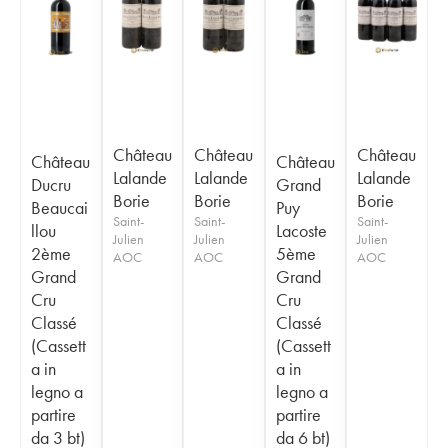
Château
Château
Château
Château
Château
Lalande
Lalande
Lalande
Ducru
Grand
Borie
Borie
Borie
Beaucai
Puy
Saint-
Saint-
Saint-
llou
Lacoste
Julien
Julien
Julien
2ème
5ème
AOC
AOC
AOC
Grand
Grand
Cru
Cru
Classé
Classé
(Cassett
(Cassett
a in
a in
legno a
legno a
partire
partire
da 3 bt)
da 6 bt)