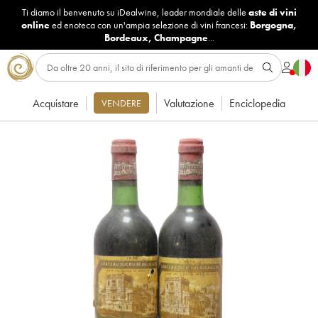
Ti diamo il benvenuto su iDealwine, leader mondiale delle
aste di vini
online
ed enoteca con un'ampia selezione di vini francesi:
Borgogna
,
Bordeaux
,
Champagne
...
Acquistare
Valutazione
Enciclopedia
VENDERE