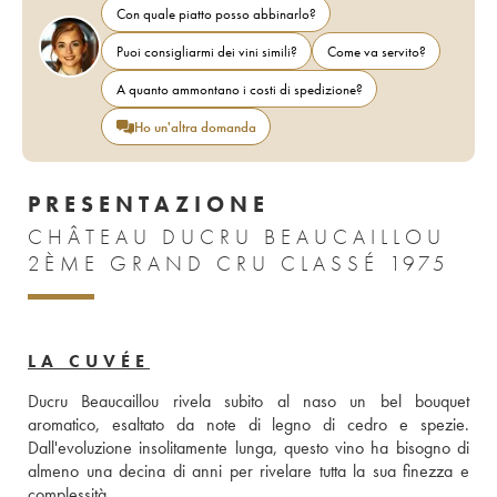
Con quale piatto posso abbinarlo?
Puoi consigliarmi dei vini simili?
Come va servito?
A quanto ammontano i costi di spedizione?
Ho un'altra domanda
PRESENTAZIONE
CHÂTEAU DUCRU BEAUCAILLOU
2ÈME GRAND CRU CLASSÉ 1975
LA CUVÉE
Ducru Beaucaillou rivela subito al naso un bel bouquet 
aromatico, esaltato da note di legno di cedro e spezie. 
Dall'evoluzione insolitamente lunga, questo vino ha bisogno di 
almeno una decina di anni per rivelare tutta la sua finezza e 
complessità.