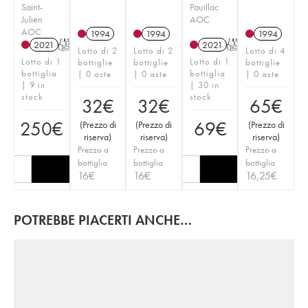
Saint-
Pauillac
Julien
AOC
AOC
1994
1994
1994
2021
T
2021
T
Lotto di 2
Lotto di 2
Lotto di 4
Lotto di 1
Lotto di 1
bottiglie
bottiglie
bottiglie
bottiglia
bottiglia
| 0 aste
| 0 aste
| 0 aste
| 9 in
| 30 in
stock
stock
32
€
32
€
65
€
250
€
69
€
(
Prezzo di
(
Prezzo di
(
Prezzo di
riserva
)
riserva
)
riserva
)
Prezzo a
Prezzo a
Prezzo a
bottiglia
bottiglia
bottiglia
16
€
16
€
16,25
€
POTREBBE PIACERTI ANCHE…