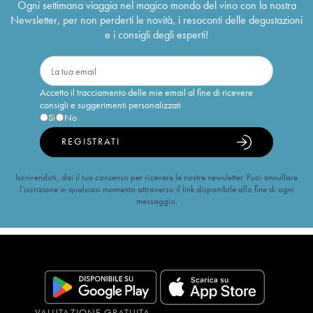
Ogni settimana viaggia nel magico mondo del vino con la nostra
Newsletter, per non perderti le novità, i resoconti delle degustazioni
e i consigli degli esperti!
Accetto il tracciamento delle mie email al fine di ricevere
consigli e suggerimenti personalizzati
Sì
No
REGISTRATI
Iscrivendoti, dai il tuo consenso per ricevere le nostre newsletter. Puoi annullare
l’iscrizione in qualsiasi momento attraverso il link disponibile alla fine di ogni
messaggio.
VALUTAZIONE GRATUITA