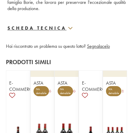
famiglia Borie, che lavora per preservare l'eccezionale qualità 
della produzione.
SCHEDA TECNICA
Hai riscontrato un problema su questo lotto?
Segnalacelo
PRODOTTI SIMILI
E-
ASTA
ASTA
E-
ASTA
COMMERCE
COMMERCE
IVA
IVA
IVA
1
detraibile
detraibile
detraibile