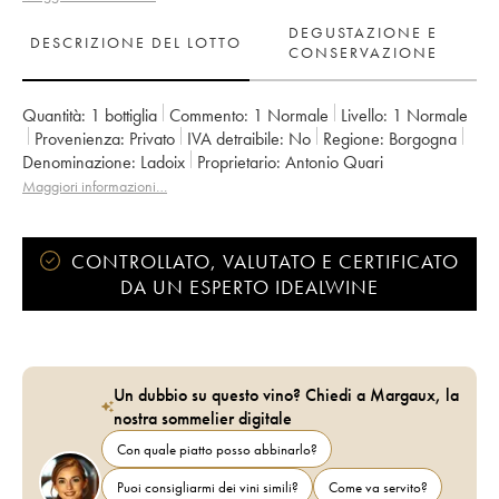
DEGUSTAZIONE E
DESCRIZIONE DEL LOTTO
CONSERVAZIONE
Quantità:
1 bottiglia
Commento:
1 Normale
Livello:
1
Normale
Provenienza:
privato
IVA detraibile:
no
Regione:
Borgogna
Denominazione:
Ladoix
Proprietario:
Antonio Quari
Maggiori informazioni…
CONTROLLATO, VALUTATO E CERTIFICATO
DA UN ESPERTO IDEALWINE
Un dubbio su questo vino? Chiedi a Margaux, la
nostra sommelier digitale
Con quale piatto posso abbinarlo?
Puoi consigliarmi dei vini simili?
Come va servito?