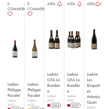
E-
E-
ASTA
ASTA
ASTA
3
COMMERCE
COMMERCE
Ladoix
Ladoix
Ladoix
GFA La
GFA La
Les
Ladoix
Ladoix
Rondièr
Rondièr
Briquott
Philippe
Philippe
e
e
es
Pacalet
Pacalet
Ladoix
Ladoix
Antonio
Ladoix
Ladoix
AOC
AOC
Quari
AOC
AOC
2004
2007
Ladoix