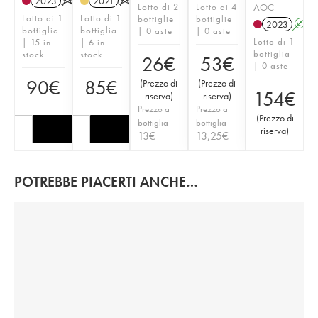
2023
K
2021
K
Lotto di 2
Lotto di 4
AOC
Lotto di 1
Lotto di 1
bottiglie
bottiglie
2023
A
bottiglia
bottiglia
| 0 aste
| 0 aste
Lotto di 1
| 15 in
| 6 in
bottiglia
stock
stock
26
€
53
€
| 0 aste
90
€
85
€
(
Prezzo di
(
Prezzo di
154
€
riserva
)
riserva
)
Prezzo a
Prezzo a
(
Prezzo di
bottiglia
bottiglia
riserva
)
13
€
13,25
€
POTREBBE PIACERTI ANCHE…