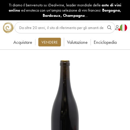
Ti diamo il benvenuto su iDealwine, leader mondiale delle
aste di vini
online
ed enoteca con un'ampia selezione di vini francesi:
Borgogna
,
Bordeaux
,
Champagne
...
Acquistare
Valutazione
Enciclopedia
VENDERE