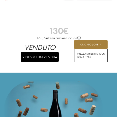
130
€
163,54
€
commissione inclusa
VENDUTO
CRONOLOGIA
PREZZO DI RISERVA:
130
€
VINI SIMILI IN VENDITA
STIMA:
170
€