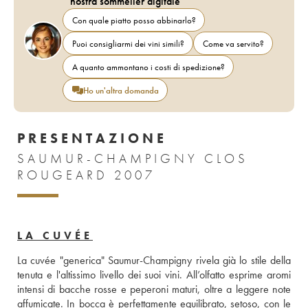
nostra sommelier digitale
Con quale piatto posso abbinarlo?
Puoi consigliarmi dei vini simili?
Come va servito?
A quanto ammontano i costi di spedizione?
Ho un'altra domanda
PRESENTAZIONE
SAUMUR-CHAMPIGNY CLOS
ROUGEARD 2007
LA CUVÉE
La cuvée "generica" Saumur-Champigny rivela già lo stile della 
tenuta e l'altissimo livello dei suoi vini. All’olfatto esprime aromi 
intensi di bacche rosse e peperoni maturi, oltre a leggere note 
affumicate. In bocca è perfettamente equilibrato, setoso, con le 