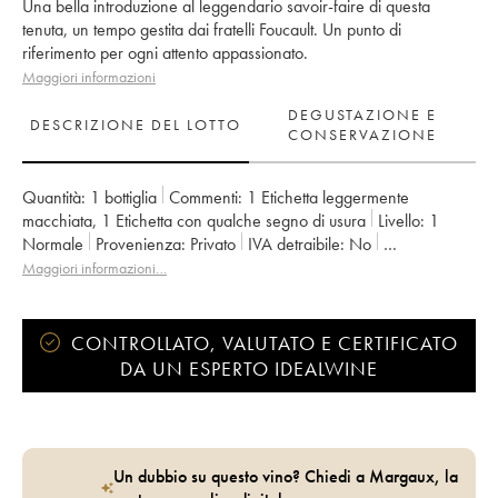
Una bella introduzione al leggendario savoir-faire di questa
tenuta, un tempo gestita dai fratelli Foucault. Un punto di
riferimento per ogni attento appassionato.
Maggiori informazioni
DEGUSTAZIONE E
DESCRIZIONE DEL LOTTO
CONSERVAZIONE
Quantità:
1 bottiglia
Commenti:
1 Etichetta leggermente
macchiata
,
1 Etichetta con qualche segno di usura
Livello:
1
Normale
Provenienza:
privato
IVA detraibile:
no
Regione:
Valle della Loira
Denominazione:
Saumur-Champigny
Maggiori informazioni…
Proprietario:
Clos Rougeard
CONTROLLATO, VALUTATO E CERTIFICATO
DA UN ESPERTO IDEALWINE
Un dubbio su questo vino? Chiedi a Margaux, la