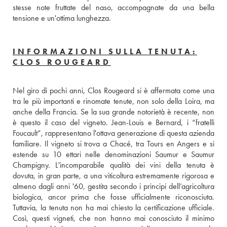
stesse note fruttate del naso, accompagnate da una bella 
tensione e un'ottima lunghezza.
INFORMAZIONI SULLA TENUTA:
CLOS ROUGEARD
Nel giro di pochi anni, Clos Rougeard si è affermata come una 
tra le più importanti e rinomate tenute, non solo della Loira, ma  
anche della Francia. Se la sua grande notorietà è recente, non 
è questo il caso del vigneto. Jean-Louis e Bernard, i “fratelli 
Foucault”, rappresentano l'ottava generazione di questa azienda 
familiare. Il vigneto si trova a Chacé, tra Tours en Angers e si 
estende su 10 ettari nelle denominazioni Saumur e Saumur 
Champigny. L'incomparabile qualità dei vini della tenuta è 
dovuta, in gran parte, a una viticoltura estremamente rigorosa e 
almeno dagli anni '60, gestita secondo i principi dell’agricoltura 
biologica, ancor prima che fosse ufficialmente riconosciuta. 
Tuttavia, la tenuta non ha mai chiesto la certificazione ufficiale. 
Così, questi vigneti, che non hanno mai conosciuto il minimo 