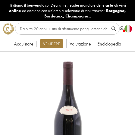
Ti diamo il benvenuto su iDealwine, leader mondiale delle
aste di vini
online
ed enoteca con un'ampia selezione di vini francesi:
Borgogna
,
Bordeaux
,
Champagne
...
Acquistare
Valutazione
Enciclopedia
VENDERE