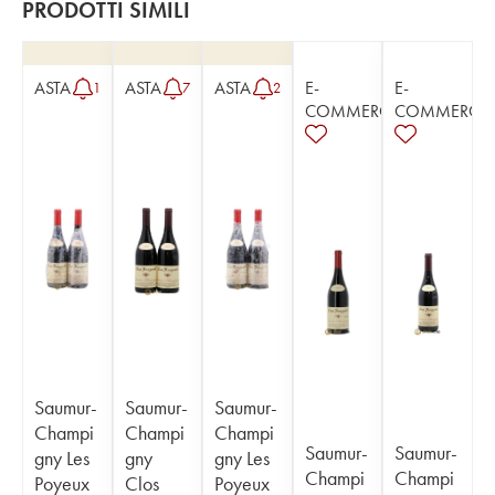
PRODOTTI SIMILI
ASTA
ASTA
ASTA
E-
E-
1
7
2
COMMERCE
COMMERCE
Saumur-
Saumur-
Saumur-
Champi
Champi
Champi
Saumur-
Saumur-
gny Les
gny
gny Les
Champi
Champi
Poyeux
Clos
Poyeux