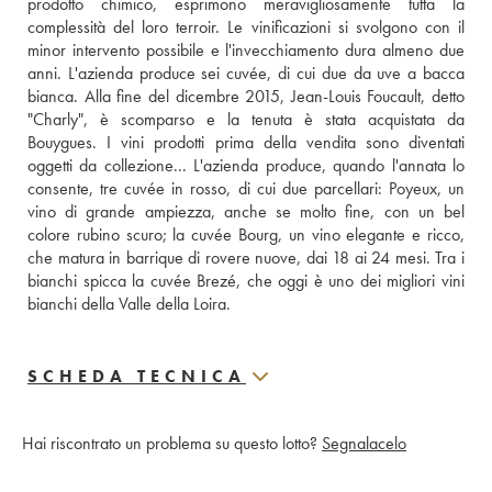
prodotto chimico, esprimono meravigliosamente tutta la 
complessità del loro terroir. Le vinificazioni si svolgono con il 
minor intervento possibile e l'invecchiamento dura almeno due 
anni. L'azienda produce sei cuvée, di cui due da uve a bacca 
bianca. Alla fine del dicembre 2015, Jean-Louis Foucault, detto 
"Charly", è scomparso e la tenuta è stata acquistata da 
Bouygues. I vini prodotti prima della vendita sono diventati 
oggetti da collezione... L'azienda produce, quando l'annata lo 
consente, tre cuvée in rosso, di cui due parcellari: Poyeux, un 
vino di grande ampiezza, anche se molto fine, con un bel 
colore rubino scuro; la cuvée Bourg, un vino elegante e ricco, 
che matura in barrique di rovere nuove, dai 18 ai 24 mesi. Tra i 
bianchi spicca la cuvée Brezé, che oggi è uno dei migliori vini 
bianchi della Valle della Loira.
SCHEDA TECNICA
Hai riscontrato un problema su questo lotto?
Segnalacelo