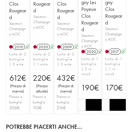
gny Les
gny
Clos
Rougear
Clos
Poyeux
Clos
Rougear
d
Rougear
Clos
Rougear
d
Saumur-
d
Champign
Rougear
d
Saumur-
Saumur-
y AOC
Champign
Champign
d
Saumur-
y AOC
y AOC
Champign
Saumur-
y AOC
Champign
y AOC
2010
A
2020
A
2009
A
2020
A
2017
A
Lotto di 2
Lotto di 2
Lotto di 2
Lotto di 1
Lotto di 1
bottiglie
bottiglie
bottiglie
bottiglia
bottiglia
| 0 aste
| 1 asta
| 0 aste
| 2 in
| 1 in
stock
stock
612
€
220
€
432
€
190
€
170
€
(
Prezzo di
(
Prezzo
(
Prezzo di
riserva
)
attuale
)
riserva
)
Prezzo a
Prezzo a
Prezzo a
bottiglia
bottiglia
bottiglia
306
€
110
€
216
€
POTREBBE PIACERTI ANCHE…