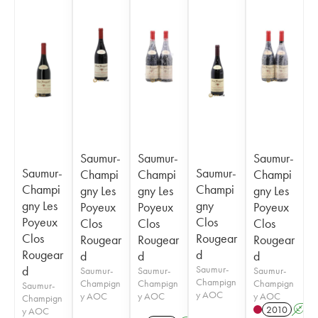
Saumur-
Saumur-
Saumur-
Saumur-
Saumur-
Champi
Champi
Champi
Champi
Champi
gny Les
gny Les
gny Les
gny Les
gny
Poyeux
Poyeux
Poyeux
Poyeux
Clos
Clos
Clos
Clos
Clos
Rougear
Rougear
Rougear
Rougear
Rougear
d
d
d
d
d
Saumur-
Saumur-
Saumur-
Saumur-
Champign
Champign
Champign
Champign
Saumur-
y AOC
y AOC
y AOC
y AOC
Champign
2010
A
y AOC