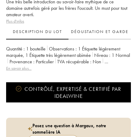
Une très belle introduction au savoir-faire mythique de ce
domaine autrefois géré par les frères Foucault. Un must pour tout
amateur averti.
Plus d'infos
DESCRIPTION DU LOT
DÉGUSTATION ET GARDE
Quantité :
1 bouteille
Observations :
1 Étiquette légèrement
marquée
,
1 Étiquette très légèrement abimée
Niveau :
1
Normal
Provenance :
particulier
TVA récupérable :
non
Région :
Vallée de la Loire
Appellation :
Saumur-Champigny
En savoir plus...
Propriétaire :
Clos Rougeard
CONTRÔLÉ, EXPERTISÉ & CERTIFIÉ PAR
IDEALWINE
Posez une question à Margaux, notre
sommelière IA