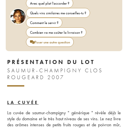
Avec quel plat l'accorder ?
Quels vins similaires me conseilles-tu ?
Comment le servir ?
Combien va me coûter la livraison ?
Poser une autre question
PRÉSENTATION DU LOT
SAUMUR-CHAMPIGNY CLOS
ROUGEARD 2007
LA CUVÉE
La cuvée de saumur-champigny " générique " révèle déjà le 
style du domaine et le très haut niveau de ses vins. Le nez livre 
des arômes intenses de petits fruits rouges et de poivron mûr, 