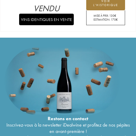
VOIR
VENDU
L'HISTORIQUE
MISE À PRIX:
130
€
VINS IDENTIQUES EN VENTE
ESTIMATION:
170
€
Restons en
contact
Inscrivez-vous à la newsletter iDealwine et profitez de nos pépites
en avant-première !