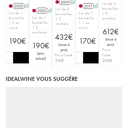
2009
A
Lot de 2
2020
A
2017
A
bouteilles
Lot de 2
2005
A
Lot de 1
Lot de 1
| 0
bouteilles
Lot de 1
bouteille
bouteille
enchère
| 0
bouteille
| 2 en
| 1 en
enchère
| 2
stock
stock
612
€
enchères
432
€
190
€
170
€
(
mise à
190
€
prix
)
(
mise à
prix
)
Prix à
(
prix
Prix à l'unité
l'unité
actuel
)
216
€
306
€
IDEALWINE VOUS SUGGÈRE