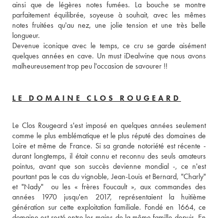
ainsi que de légères notes fumées. La bouche se montre 
parfaitement équilibrée, soyeuse à souhait, avec les mêmes 
notes fruitées qu'au nez, une jolie tension et une très belle 
longueur. 
Devenue iconique avec le temps, ce cru se garde aisément 
quelques années en cave. Un must iDealwine que nous avons 
malheureusement trop peu l'occasion de savourer !!
LE DOMAINE CLOS ROUGEARD
Le Clos Rougeard s'est imposé en quelques années seulement 
comme le plus emblématique et le plus réputé des domaines de 
Loire et même de France. Si sa grande notoriété est récente - 
durant longtemps, il était connu et reconnu des seuls amateurs 
pointus, avant que son succès devienne mondial -, ce n'est 
pourtant pas le cas du vignoble, Jean-Louis et Bernard, "Charly" 
et "Nady"  ou les « frères Foucault », aux commandes des 
années 1970 jusqu'en 2017, représentaient la huitième 
génération sur cette exploitation familiale. Fondé en 1664, ce 
domaine est resté entre les mains de la même famille depuis. En 