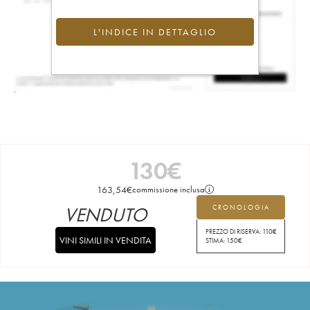
L'INDICE IN DETTAGLIO
130
€
163,54
€
commissione inclusa
VENDUTO
CRONOLOGIA
PREZZO DI RISERVA:
110
€
VINI SIMILI IN VENDITA
STIMA:
150
€