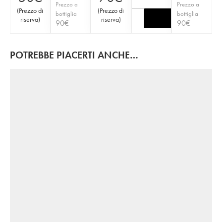
Prezzo a
Prezzo a
(
Prezzo di
(
Prezzo di
bottiglia
bottiglia
riserva
)
riserva
)
90
€
90
€
POTREBBE PIACERTI ANCHE…