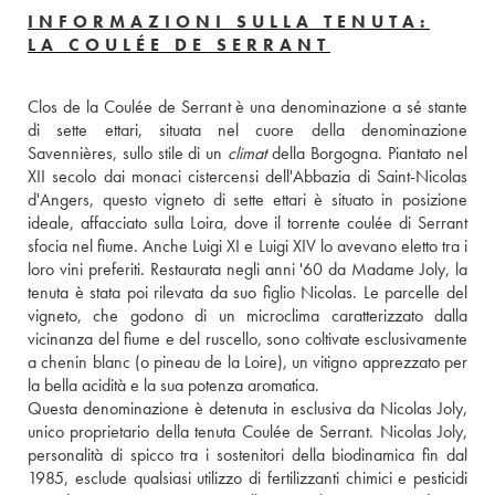
INFORMAZIONI SULLA TENUTA:
LA COULÉE DE SERRANT
Clos de la Coulée de Serrant è una denominazione a sé stante 
di sette ettari, situata nel cuore della denominazione 
Savennières, sullo stile di un 
climat
 della Borgogna. Piantato nel 
XII secolo dai monaci cistercensi dell'Abbazia di Saint-Nicolas 
d'Angers, questo vigneto di sette ettari è situato in posizione 
ideale, affacciato sulla Loira, dove il torrente coulée di Serrant 
sfocia nel fiume. Anche Luigi XI e Luigi XIV lo avevano eletto tra i 
loro vini preferiti. Restaurata negli anni '60 da Madame Joly, la 
tenuta è stata poi rilevata da suo figlio Nicolas. Le parcelle del 
vigneto, che godono di un microclima caratterizzato dalla 
vicinanza del fiume e del ruscello, sono coltivate esclusivamente 
a chenin blanc (o pineau de la Loire), un vitigno apprezzato per 
la bella acidità e la sua potenza aromatica. 
Questa denominazione è detenuta in esclusiva da Nicolas Joly, 
unico proprietario della tenuta Coulée de Serrant. Nicolas Joly, 
personalità di spicco tra i sostenitori della biodinamica fin dal 
1985, esclude qualsiasi utilizzo di fertilizzanti chimici e pesticidi 