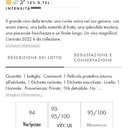
A
S
13
%
0.75
L
INTENSITÀ
Il grande vino della tenuta: una cuvée unica nel suo genere, con
aromi intensi, una bella maturità di frutto, una splendida tessitura,
una piacevole freschezza e un finale lungo. Un vino magnifico!
L'annata 2022 è da collezione.
Maggiori informazioni
DEGUSTAZIONE E
DESCRIZIONE DEL LOTTO
CONSERVAZIONE
Quantità:
1 bottiglia
Commenti:
1 Pellicola protettiva intorno
all'etichetta
,
1 Etichetta rovinata
,
1 Etichetta macchiata
Livello:
1
Normale
Provenienza:
privato
IVA detraibile:
no
Regione:
Valle della Loira
Denominazione:
Savennières
Maggiori informazioni…
Proprietario:
Vignobles de la Coulée de Serrant - Nicolas Joly
93-
94
95/100
95/100