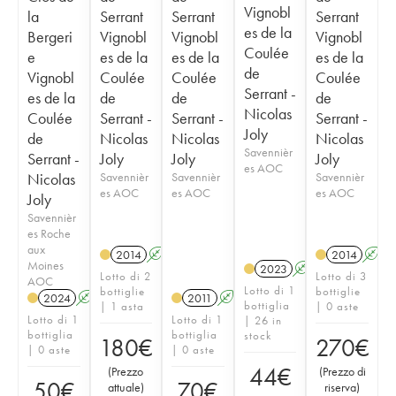
Vignobl
la
Serrant
Serrant
Serrant
es de la
Bergeri
Vignobl
Vignobl
Vignobl
Coulée
e
es de la
es de la
es de la
de
Vignobl
Coulée
Coulée
Coulée
Serrant -
es de la
de
de
de
Nicolas
Coulée
Serrant -
Serrant -
Serrant -
Joly
de
Nicolas
Nicolas
Nicolas
Savennièr
Serrant -
Joly
Joly
Joly
es AOC
Nicolas
Savennièr
Savennièr
Savennièr
es AOC
es AOC
es AOC
Joly
Savennièr
es Roche
aux
2014
A
S
2014
A
Moines
2023
A
S
Lotto di 2
Lotto di 3
AOC
Lotto di 1
bottiglie
bottiglie
2024
A
S
2011
A
S
bottiglia
| 1 asta
| 0 aste
Lotto di 1
Lotto di 1
| 26 in
bottiglia
bottiglia
stock
180
€
270
€
| 0 aste
| 0 aste
44
€
(
Prezzo
(
Prezzo di
50
€
70
€
attuale
)
riserva
)