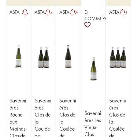
ASTA
ASTA
ASTA
E-
ASTA
2
4
1
COMMERCE
Savenni
Savenni
Savenni
Savenni
ères
ères
ères
ères
Savenni
Roche
Clos de
Clos de
Clos de
ères Les
aux
la
la
la
Vieux
Moines
Coulée
Coulée
Coulée
Clos
Clos de
de
de
de