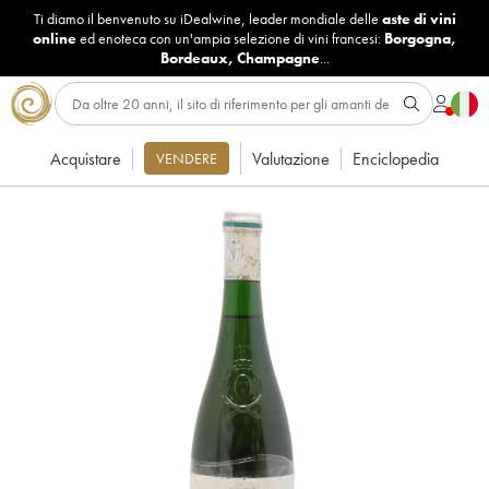
Ti diamo il benvenuto su iDealwine, leader mondiale delle
aste di vini
online
ed enoteca con un'ampia selezione di vini francesi:
Borgogna
,
Bordeaux
,
Champagne
...
Acquistare
Valutazione
Enciclopedia
VENDERE