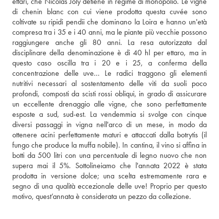
ettari, che Nicolas Joly detiene in regime di monopolio. Le vigne 
di chenin blanc con cui viene prodotta questa cuvée sono 
coltivate su ripidi pendii che dominano la Loira e hanno un'età 
compresa tra i 35 e i 40 anni, ma le piante più vecchie possono 
raggiungere anche gli 80 anni. La resa autorizzata dal 
disciplinare della denominazione è di 40 hl per ettaro, ma in 
questo caso oscilla tra i 20 e i 25, a conferma della 
concentrazione delle uve... Le radici traggono gli elementi 
nutritivi necessari al sostentamento delle viti da suoli poco 
profondi, composti da scisti rossi obliqui, in grado di assicurare 
un eccellente drenaggio alle vigne, che sono perfettamente 
esposte a sud, sud-est. La vendemmia si svolge con cinque 
diversi passaggi in vigna nell'arco di un mese, in modo da 
ottenere acini perfettamente maturi e attaccati dalla botrytis (il 
fungo che produce la muffa nobile). In cantina, il vino si affina in 
botti da 500 litri con una percentuale di legno nuovo che non 
supera mai il 5%. Sottolineiamo che l'annata 2022 è stata 
prodotta in versione dolce; una scelta estremamente rara e 
segno di una qualità eccezionale delle uve! Proprio per questo 
motivo, quest’annata è considerata un pezzo da collezione.