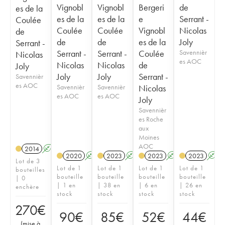
Vignobl
Vignobl
Bergeri
de
es de la
es de la
es de la
e
Serrant -
Coulée
Coulée
Coulée
Vignobl
Nicolas
de
de
de
es de la
Joly
Serrant -
Serrant -
Serrant -
Coulée
Savennièr
Nicolas
es AOC
Nicolas
Nicolas
de
Joly
Joly
Joly
Serrant -
Savennièr
es AOC
Savennièr
Savennièr
Nicolas
es AOC
es AOC
Joly
Savennièr
es Roche
aux
Moines
AOC
2014
A
S
2020
A
S
2023
A
S
2023
A
S
2023
A
Lot de 3
Lot de 1
Lot de 1
Lot de 1
Lot de 1
bouteilles
bouteille
bouteille
bouteille
bouteille
| 0
| 1 en
| 38 en
| 6 en
| 26 en
enchère
stock
stock
stock
stock
270
€
90
€
85
€
52
€
44
€
(
mise à