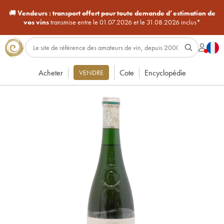
🚚
Vendeurs :
transport offert pour toute demande d’estimation de
vos vins
transmise entre le 01.07.2026 et le 31.08.2026 inclus*
Acheter
Cote
Encyclopédie
VENDRE