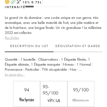
A
S
13
%
0.75
L
INTENSITÉ
Le grand vin du domaine : une cuvée unique en son genre, très
aromatique, avec une belle maturité de fruit, une jolie matière et
de la fraîcheur, une longue finale. Un vin grandiose ! Le millésime
2022 est collector.
Plus d'infos
DESCRIPTION DU LOT
DÉGUSTATION ET GARDE
Quantité :
1 bouteille
Observations :
1 Étiquette filmée
,
1
Étiquette abimée
,
1 Étiquette marquée
Niveau :
1
Normal
Provenance :
particulier
TVA récupérable :
non
Région :
Vallée de la Loire
Appellation :
Savennières
En savoir plus...
Propriétaire :
Vignobles de la Coulée de Serrant - Nicolas Joly
93-
94
95/100
95/100