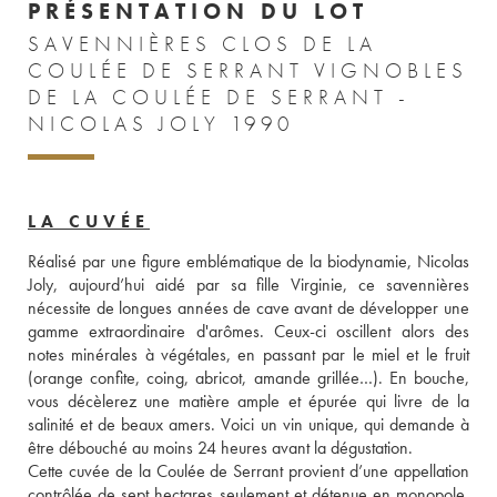
PRÉSENTATION DU LOT
SAVENNIÈRES CLOS DE LA
COULÉE DE SERRANT VIGNOBLES
DE LA COULÉE DE SERRANT -
NICOLAS JOLY 1990
LA CUVÉE
Réalisé par une figure emblématique de la biodynamie, Nicolas 
Joly, aujourd’hui aidé par sa fille Virginie, ce savennières 
nécessite de longues années de cave avant de développer une 
gamme extraordinaire d'arômes. Ceux-ci oscillent alors des 
notes minérales à végétales, en passant par le miel et le fruit 
(orange confite, coing, abricot, amande grillée…). En bouche, 
vous décèlerez une matière ample et épurée qui livre de la 
salinité et de beaux amers. Voici un vin unique, qui demande à 
être débouché au moins 24 heures avant la dégustation. 
Cette cuvée de la Coulée de Serrant provient d’une appellation 
contrôlée de sept hectares seulement et détenue en monopole. 