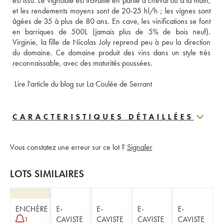
est issu. Le vignoble est travaillé en partie à cheval ou à la main, 
et les rendements moyens sont de 20-25 hl/h ; les vignes sont 
âgées de 35 à plus de 80 ans. En cave, les vinifications se font 
en barriques de 500L (jamais plus de 5% de bois neuf). 
Virginie, la fille de Nicolas Joly reprend peu à peu la direction 
du domaine. Ce domaine produit des vins dans un style très 
reconnaissable, avec des maturités poussées.
Lire l'article du blog sur La Coulée de Serrant
CARACTERISTIQUES DÉTAILLÉES
Vous constatez une erreur sur ce lot ?
Signaler
LOTS SIMILAIRES
ENCHÈRE
E-
E-
E-
E-
CAVISTE
CAVISTE
CAVISTE
CAVISTE
1