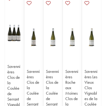
Savenni
Savenni
Savenni
Savenni
Savenni
ères
ères
ères
ères
ères Les
Clos de
Clos de
Clos de
Roche
Vieux
la
la
la
aux
Clos
Coulée
Coulée
Coulée
Moines
Vignobl
de
de
de
Clos de
es de la
Serrant
Serrant
Serrant
la
Coulée
Vignobl