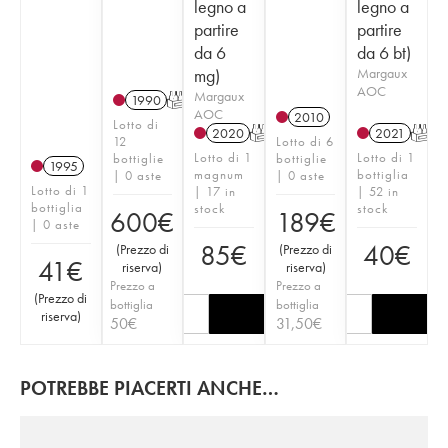
legno a
legno a
partire
partire
da 6
da 6 bt)
mg)
Margaux
AOC
Margaux
1990
T
AOC
2010
Lotto di
2020
T
2021
T
12
Lotto di 6
Lotto di 1
Lotto di 1
bottiglie
bottiglie
1995
magnum
bottiglia
| 0 aste
| 0 aste
Lotto di 1
| 17 in
| 52 in
bottiglia
stock
stock
600
€
189
€
| 0 aste
85
€
40
€
(
Prezzo di
(
Prezzo di
41
€
riserva
)
riserva
)
Prezzo a
Prezzo a
(
Prezzo di
bottiglia
bottiglia
riserva
)
50
€
31,50
€
POTREBBE PIACERTI ANCHE…