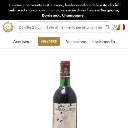
Ti diamo il benvenuto su iDealwine, leader mondiale delle
aste di vini
online
ed enoteca con un'ampia selezione di vini francesi:
Borgogna
,
Bordeaux
,
Champagne
...
Acquistare
Valutazione
Enciclopedia
VENDERE