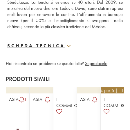
Sénéclauze. La tenuta si estende su 40 ettari. Dal 2009, su 
iniziativa del nuovo direttore Ludovic David, sono stati intrapresi 
molti lavori per rinnovare le cantine. L'affinamento in barrique 
nuove (per il 50%) e l'imbottigliamento si svolgono  nello 
château, secondo la più classica tradizione del Médoc.
SCHEDA TECNICA
Hai riscontrato un problema su questo lotto?
Segnalacelo
PRODOTTI SIMILI
36
€
per 6 | - 10%
ASTA
ASTA
E-
ASTA
E-
1
COMMERCE
COMMERCE