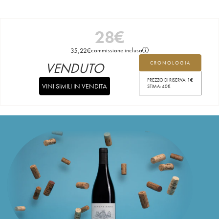
28
€
35,22
€
commissione inclusa
VENDUTO
CRONOLOGIA
PREZZO DI RISERVA:
1
€
VINI SIMILI IN VENDITA
STIMA:
40
€