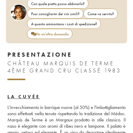
Con quale piatto posso abbinarlo?
Puoi consigliarmi dei vini simili?
Come va servito?
A quanto ammontano i costi di spedizione?
Ho un'altra domanda
PRESENTAZIONE
CHÂTEAU MARQUIS DE TERME
4ÈME GRAND CRU CLASSÉ 1983
LA CUVÉE
L'invecchiamento in barrique nuove (al 50%) e l'imbottigliamento 
sono effettuati nella tenuta rispettando la tradizione del Médoc. 
Marquis de Terme è un Margaux prodotto in stile classico. Il 
naso è elegante con aromi di ribes nero e lampone. Il palato è 
ampio, setoso ed elegante. È un vino da degustare idealmente 