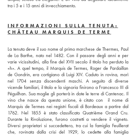
tra i 5 e i 15 anni di invecchiamento.
INFORMAZIONI SULLA TENUTA:
CHÂTEAU MARQUIS DE TERME
La tenuta deve il suo nome al primo marchese de Thermes, Paul 
de La Barthe, nato nel 1482. Con il passare degli anni e per 
varie vicissitudini, alla fine del XVII secolo il titolo ha perduto la 
«h». A quel tempo, il Marquis de Termes, Roger de Pardaillan 
de Gondrin, era cortigiano di Luigi XIV. Caduto in rovina, morì 
nel 1704 senza discendenti maschi. A seguito di diverse 
vicende familiari, il titolo e la signoria finirono a Francesco III di 
Péguilhan. Sua moglie gli porterà in dote le terre di Cantenac. Il 
vino che nasce da questa unione, è citato con  il nome di 
Marquis de Termes nei registri fiscali di Bordeaux a partire dal 
1762. Nel 1855 è stato classificato Quatrième Grand Cru. 
Durante la Rivoluzione, furono costretti a vendere il vigneto. 
Diversi proprietari si succedettero, tra cui la famiglia Feuillerat 
che, rovinata dalla crisi del 1929, lo cedette alla famiglia 