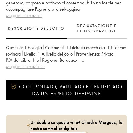
generoso, corposo e raffinato al contempo. È il vino ideale per
accompagnare l'agnello o la selvaggina.
Maggiori informazioni
DEGUSTAZIONE E
DESCRIZIONE DEL LOTTO
CONSERVAZIONE
Quantità:
1 bottiglia
Commenti:
1 Etichetta macchiata
,
1 Etichetta
rovinata
Livello:
1
A livello del collo
Provenienza:
privato
IVA detraibile:
no
Regione:
Bordeaux
Denominazione:
Margaux
Maggiori informazioni…
Classificazione:
4ème Grand Cru Classé
Proprietario:
SA du Château Marquis de Terme
CONTROLLATO, VALUTATO E CERTIFICATO
DA UN ESPERTO IDEALWINE
Un dubbio su questo vino? Chiedi a Margaux, la
nostra sommelier digitale