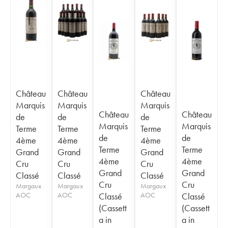
Château
Château
Château
Marquis
Marquis
Marquis
Château
Château
de
de
de
Marquis
Marquis
Terme
Terme
Terme
de
de
4ème
4ème
4ème
Terme
Terme
Grand
Grand
Grand
4ème
4ème
Cru
Cru
Cru
Grand
Grand
Classé
Classé
Classé
Cru
Cru
Margaux
Margaux
Margaux
AOC
AOC
Classé
AOC
Classé
(Cassett
(Cassett
a in
a in