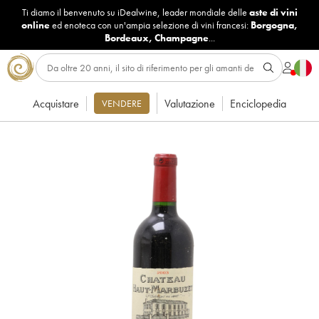
Ti diamo il benvenuto su iDealwine, leader mondiale delle
aste di vini
online
ed enoteca con un'ampia selezione di vini francesi:
Borgogna
,
Bordeaux
,
Champagne
...
Acquistare
Valutazione
Enciclopedia
VENDERE