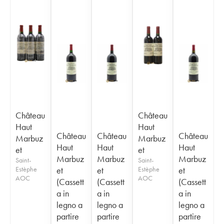
Château
Château
Haut
Haut
Château
Château
Château
Marbuz
Marbuz
Haut
Haut
Haut
et
et
Marbuz
Marbuz
Marbuz
Saint-
Saint-
Estèphe
et
et
Estèphe
et
AOC
AOC
(Cassett
(Cassett
(Cassett
a in
a in
a in
legno a
legno a
legno a
partire
partire
partire