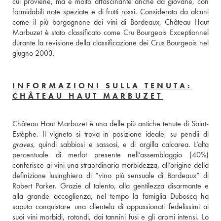
cui proviene, ma è molto affascinante anche da giovane, con 
formidabili note speziate e di frutti rossi. Considerato da alcuni 
come il più borgognone dei vini di Bordeaux, Château Haut 
Marbuzet è stato classificato come Cru Bourgeois Exceptionnel 
durante la revisione della classificazione dei Crus Bourgeois nel 
giugno 2003.
INFORMAZIONI SULLA TENUTA:
CHÂTEAU HAUT MARBUZET
Château Haut Marbuzet è una delle più antiche tenute di Saint-
graves
, quindi sabbiosi e sassosi, e di argilla calcarea. L’alta 
percentuale di merlot presente nell’assemblaggio (40%) 
conferisce ai vini una straordinaria morbidezza, all’origine della 
definizione lusinghiera di “vino più sensuale di Bordeaux” di 
Robert Parker. Grazie al talento, alla gentilezza disarmante e 
alla grande accoglienza, nel tempo la famiglia Duboscq ha 
saputo conquistare una clientela di appassionati fedelissimi ai 
suoi vini morbidi, rotondi, dai tannini fusi e gli aromi intensi. Lo 