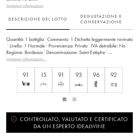
Maggiori informazioni
DEGUSTAZIONE E
DESCRIZIONE DEL LOTTO
CONSERVAZIONE
Quantità:
1 bottiglia
Commento:
1 Etichetta leggermente rovinata
Livello:
1
Normale
Provenienza:
privato
IVA detraibile:
no
Regione:
Bordeaux
Denominazione:
Saint-Estèphe
Proprietario:
Henri Duboscq
Maggiori informazioni…
91
15
91
93
96
92
CONTROLLATO, VALUTATO E CERTIFICATO
DA UN ESPERTO IDEALWINE