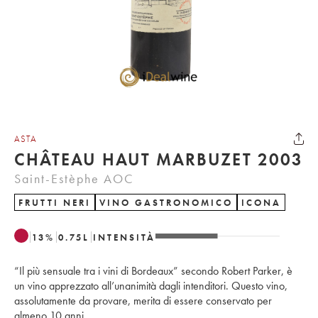
ASTA
CHÂTEAU HAUT MARBUZET 2003
Saint-Estèphe AOC
FRUTTI NERI
VINO GASTRONOMICO
ICONA
13
%
0.75
L
INTENSITÀ
“Il più sensuale tra i vini di Bordeaux” secondo Robert Parker, è
un vino apprezzato all’unanimità dagli intenditori. Questo vino,
assolutamente da provare, merita di essere conservato per
almeno 10 anni.