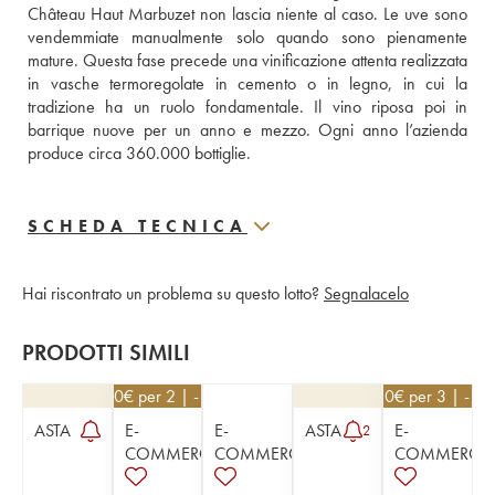
Château Haut Marbuzet non lascia niente al caso. Le uve sono 
vendemmiate manualmente solo quando sono pienamente 
mature. Questa fase precede una vinificazione attenta realizzata 
in vasche termoregolate in cemento o in legno, in cui la 
tradizione ha un ruolo fondamentale. Il vino riposa poi in 
barrique nuove per un anno e mezzo. Ogni anno l’azienda 
produce circa 360.000 bottiglie.
SCHEDA TECNICA
Hai riscontrato un problema su questo lotto?
Segnalacelo
PRODOTTI SIMILI
76,50
€
per 2 | - 10%
76,50
€
per 3 | - 1
ASTA
E-
E-
ASTA
E-
2
COMMERCE
COMMERCE
COMMERCE