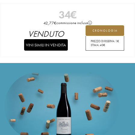
34
€
42,77
€
commissione inclusa
VENDUTO
CRONOLOGIA
PREZZO DI RISERVA:
1
€
VINI SIMILI IN VENDITA
STIMA:
40
€