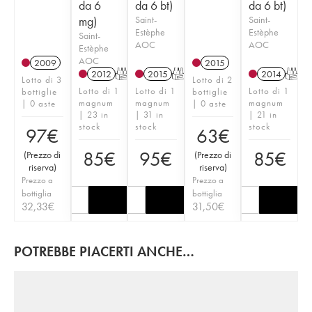
da 6
da 6 bt)
da 6 bt)
mg)
Saint-
Saint-
Estèphe
Estèphe
Saint-
AOC
AOC
Estèphe
AOC
2009
2015
2012
T
2015
T
2014
T
Lotto di 3
Lotto di 2
Lotto di 1
Lotto di 1
Lotto di 1
bottiglie
bottiglie
magnum
magnum
magnum
| 0 aste
| 0 aste
| 23 in
| 31 in
| 21 in
stock
stock
stock
97
€
63
€
85
€
95
€
85
€
(
Prezzo di
(
Prezzo di
riserva
)
riserva
)
Prezzo a
Prezzo a
bottiglia
bottiglia
32,33
€
31,50
€
POTREBBE PIACERTI ANCHE…