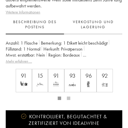
aufbewahrt werden.
Weitere Informationen
BESCHREIBUNG DES
VERKOSTUNG UND
POSTENS
LAGERUNG
Anzahl:
1 Flasche
Bemerkung:
1 Etikett leicht beschädigt
Füllstand:
1
Normal
Herkunft:
privatperson
Mwst. erstattbar:
nein
Region:
Bordeaux
Appellation:
Saint-Estèphe
Eigentümer:
Henri Duboscq
Mehr erfahren …
91
15
91
93
96
92
KONTROLLIERT, BEGUTACHTET &
ZERTIFIZIERT VON IDEALWINE