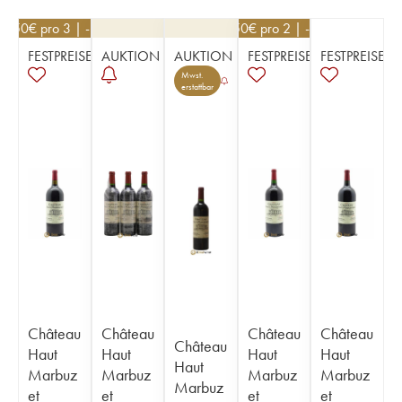
76,50
€
pro 3 | -10%
76,50
€
pro 2 | -10%
FESTPREISE
AUKTION
AUKTION
FESTPREISE
FESTPREISE
Mwst.
erstattbar
Château
Château
Château
Château
Château
Haut
Haut
Haut
Haut
Haut
Marbuz
Marbuz
Marbuz
Marbuz
Marbuz
et
et
et
et