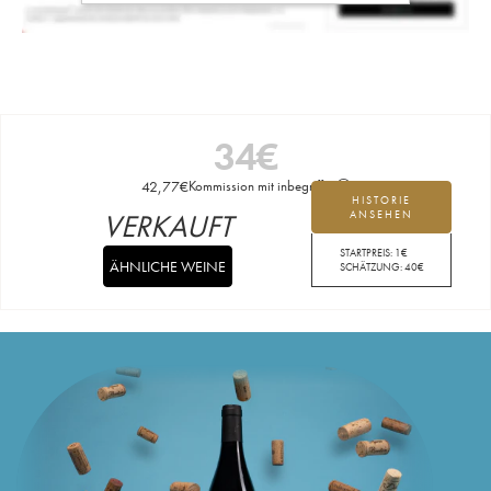
34
€
42,77
€
Kommission mit inbegriffen
HISTORIE
VERKAUFT
ANSEHEN
STARTPREIS:
1
€
ÄHNLICHE WEINE
SCHÄTZUNG:
40
€