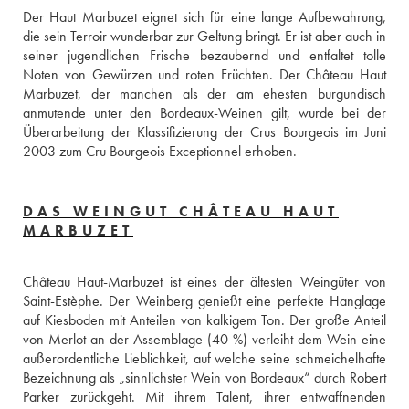
Der Haut Marbuzet eignet sich für eine lange Aufbewahrung, 
die sein Terroir wunderbar zur Geltung bringt. Er ist aber auch in 
seiner jugendlichen Frische bezaubernd und entfaltet tolle 
Noten von Gewürzen und roten Früchten. Der Château Haut 
Marbuzet, der manchen als der am ehesten burgundisch 
anmutende unter den Bordeaux-Weinen gilt, wurde bei der 
Überarbeitung der Klassifizierung der Crus Bourgeois im Juni 
2003 zum Cru Bourgeois Exceptionnel erhoben.
DAS WEINGUT CHÂTEAU HAUT
MARBUZET
Château Haut-Marbuzet ist eines der ältesten Weingüter von 
Saint-Estèphe. Der Weinberg genießt eine perfekte Hanglage 
auf Kiesboden mit Anteilen von kalkigem Ton. Der große Anteil 
von Merlot an der Assemblage (40 %) verleiht dem Wein eine 
außerordentliche Lieblichkeit, auf welche seine schmeichelhafte 
Bezeichnung als „sinnlichster Wein von Bordeaux“ durch Robert 
Parker zurückgeht. Mit ihrem Talent, ihrer entwaffnenden 