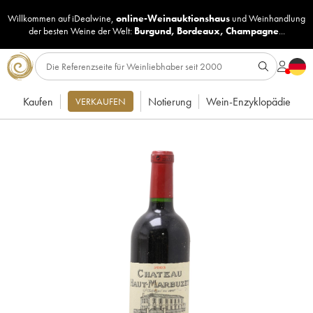
Willkommen auf iDealwine,
online-Weinauktionshaus
und
Weinhandlung
der besten Weine der Welt:
Burgund
,
Bordeaux
,
Champagne
...
Kaufen
Notierung
Wein-Enzyklopädie
VERKAUFEN