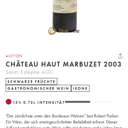
AUKTION
CHÂTEAU HAUT MARBUZET 2003
Saint-Estèphe AOC
SCHWARZE FRÜCHTE
GASTRONOMISCHER WEIN
IKONE
13
%
0.75
L
INTENSITÄT
"Der sinnlichste unter den Bordeaux-Weinen" laut Robert Parker:
Ein Wein, der sich uneingeschränkter Beliebtheit erfreut. Dieser
äußerst empfehlenswerte Wein sollte mindestens zehn Jahre lang