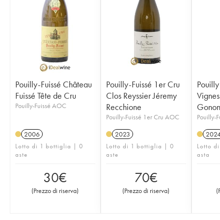
Pouilly-Fuissé Château
Pouilly-Fuissé 1er Cru
Pouilly
Fuissé Tête de Cru
Clos Reyssier Jéremy
Vignes
Pouilly-Fuissé AOC
Recchione
Gono
Pouilly-Fuissé 1er Cru AOC
Pouilly-
2006
2023
202
Lotto di 1 bottiglia | 0
Lotto di 1 bottiglia | 0
Lotto di
aste
aste
asta
30
€
70
€
(
Prezzo di riserva
)
(
Prezzo di riserva
)
(