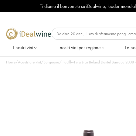
Ti diamo il benvenuto su iDealwine, leader mondia
I nostri vini
I nostri vini per regione
Le nos
Home
/
Acquistare vini
/
Borgogna
/
Pouilly-Fuissé En Buland Daniel Barraud 2008 - 