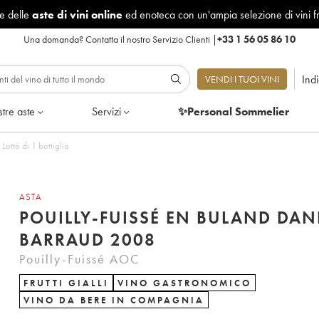
le delle
aste di vini online
ed enoteca con un'ampia selezione di vini f
Una domanda?
Contatta il nostro Servizio Clienti
|
+33 1 56 05 86 10
Ind
VENDI I TUOI VINI
tre aste
Servizi
✨Personal Sommelier
Lotto di 1 bottiglia
ASTA
POUILLY-FUISSÉ EN BULAND DAN
BARRAUD 2008
Pouilly-Fuissé AOC
FRUTTI GIALLI
VINO GASTRONOMICO
VINO DA BERE IN COMPAGNIA