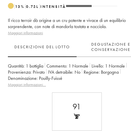
13
%
0.75
L
INTENSITÀ
Il ricco terroir dà origine a un cru potente e vivace di un equilibrio
sorprendente, con note di mandorla tostata e nocciola.
Maggiori informazioni
DEGUSTAZIONE E
DESCRIZIONE DEL LOTTO
CONSERVAZIONE
Quantità:
1 bottiglia
Commento:
1 Normale
Livello:
1
Normale
Provenienza:
privato
IVA detraibile:
no
Regione:
Borgogna
Denominazione:
Pouilly-Fuissé
Maggiori informazioni…
91