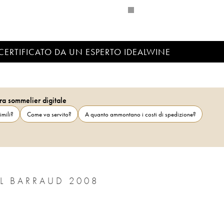
CERTIFICATO DA UN ESPERTO IDEALWINE
ra sommelier digitale
imili?
Come va servito?
A quanto ammontano i costi di spedizione?
EL BARRAUD 2008