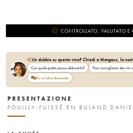
CONTROLLATO, VALUTATO E 
Un dubbio su questo vino? Chiedi a Margaux, la nost
Con quale piatto posso abbinarlo?
Puoi consigliarmi dei vini s
Ho un'altra domanda
PRESENTAZIONE
POUILLY-FUISSÉ EN BULAND DANI