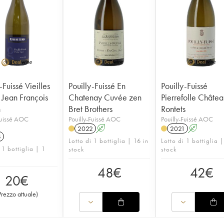
-Fuissé Vieilles
Pouilly-Fuissé En
Pouilly-Fuissé
 Jean François
Chatenay Cuvée zen
Pierrefolle Châte
n
Bret Brothers
Rontets
Fuissé AOC
Pouilly-Fuissé AOC
Pouilly-Fuissé AOC
2022
A
2021
A
4
Lotto di 1 bottiglia | 16 in
Lotto di 1 bottiglia |
 1 bottiglia | 1
stock
stock
48
€
42
€
20
€
Prezzo attuale
)