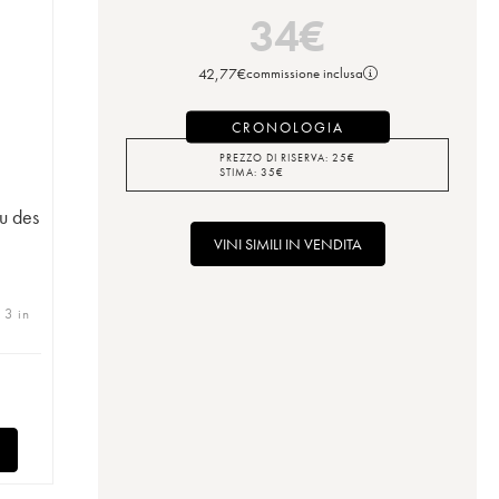
34
€
42,77
€
commissione inclusa
CRONOLOGIA
PREZZO DI RISERVA:
25
€
STIMA:
35
€
au des
VINI SIMILI IN VENDITA
 3 in