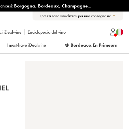
rancesi:
Borgogna
,
Bordeaux
,
Champagne
...
I prezzi sono visualizzati per una consegna in:
ici iDealwine
Enciclopedia del vino
I must-have iDealwine
🍇
Bordeaux En Primeurs
IEL