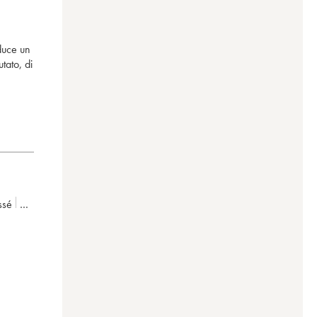
oduce un
tato, di
ssé