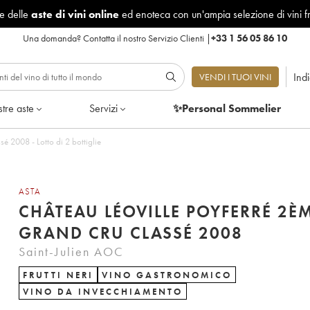
le delle
aste di vini online
ed enoteca con un'ampia selezione di vini f
Una domanda?
Contatta il nostro Servizio Clienti
|
+33 1 56 05 86 10
Ind
VENDI I TUOI VINI
tre aste
Servizi
✨Personal Sommelier
é 2008 - Lotto di 2 bottiglie
ASTA
CHÂTEAU LÉOVILLE POYFERRÉ 2È
GRAND CRU CLASSÉ 2008
Saint-Julien AOC
FRUTTI NERI
VINO GASTRONOMICO
VINO DA INVECCHIAMENTO