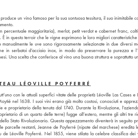
roduce un vino famoso per la sua sontuosa tessitura, il suo inimitabile ca
amento. 
ercentuale maggioritaria), merlot, petit verdot e cabernet franc, coltiv
. È in questo terroir che le vigne esprimono le loro migliori caratteristiche
no manualmente le uve sono rigorosamente selezionate in due diversi mo
ne in serbatoi d’acciaio inox, in modo da preservare la purezza e l’id
si. Una scelta che conferisce al vino una buona struttura e soprattutto un
TEAU LÉOVILLE POYFERRÉ
t’uno con le attuali superfici vitate delle proprietà Léoville Las Cases e L
ytié nel 1638. I suoi vini erano già molto costosi, conosciuti e apprezza
 e proprietario della tenuta dal 1740. Durante la Rivoluzione, l’azienda
rietario di un quarto delle terre) fugge all’estero, mentre gli altri tre r
 dello Stato Rivoluzionario. Questa appezzamento diventerà in seguito pro
le parcelle restanti, Jeanne de Poyferré (nipote del marchese) eredita le
 de Léoville Poyferré. Nel 1855, viene stilata la celebre classifica dei v