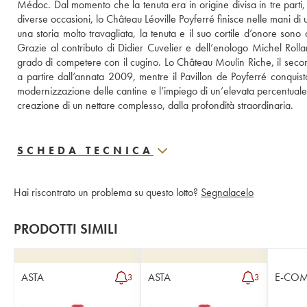
Médoc. Dal momento che la tenuta era in origine divisa in tre parti,
diverse occasioni, lo Château Léoville Poyferré finisce nelle mani di
una storia molto travagliata, la tenuta e il suo cortile d’onore sono 
Grazie al contributo di Didier Cuvelier e dell’enologo Michel Roll
grado di competere con il cugino. Lo Château Moulin Riche, il secondo 
a partire dall’annata 2009, mentre il Pavillon de Poyferré conquista
modernizzazione delle cantine e l’impiego di un’elevata percentuale
creazione di un nettare complesso, dalla profondità straordinaria.
SCHEDA TECNICA
Hai riscontrato un problema su questo lotto?
Segnalacelo
PRODOTTI SIMILI
ASTA
ASTA
E-CO
3
3