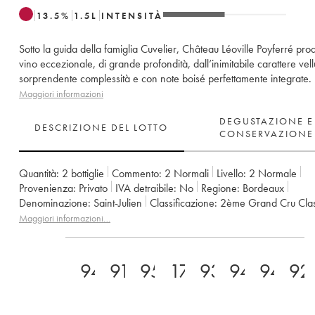
13.5
%
1.5
L
INTENSITÀ
Sotto la guida della famiglia Cuvelier, Château Léoville Poyferré pr
vino eccezionale, di grande profondità, dall’inimitabile carattere vellu
sorprendente complessità e con note boisé perfettamente integrate.
Maggiori informazioni
DEGUSTAZIONE E
DESCRIZIONE DEL LOTTO
CONSERVAZIONE
Quantità:
2 bottiglie
Commento:
2 Normali
Livello:
2
Normale
Provenienza:
privato
IVA detraibile:
no
Regione:
Bordeaux
Denominazione:
Saint-Julien
Classificazione:
2ème Grand Cru Cla
Proprietario:
Famille Cuvelier
Maggiori informazioni…
94
91
95
17
93
94
94
92