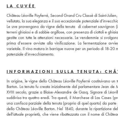
LA CUVÉE
Château Léoville Poyferré, Second Grand Cru Classé di Saint-Julien, p
vellutato, la sua eleganza e il suo eccezionale potenziale d’invecchi
Le uve provengono da vigne della tenuta  di cabernet sauvignon (in p
terreni ghiaiosi e di sabbie argillose, con presenza di ciottoli e ghiaia
gestite con tutte le attenzioni necessarie. Le vendemmie si svolgo
prima d’essere avviate alla vinificazione. La fermentazione avvie
varietale. Il vino matura in barrique nuove per un periodo di 18-20 me
potenziale d’invecchiamento.
INFORMAZIONI SULLA TENUTA: CHÂ
In origine, le vigne dello Château Léoville Poyferré costituivano un tut
Barton. La tenuta fu creata inizialmente dal parlamentare Jean de Mo
XVIII secolo, grazie a Blaise-Alexandre de Gasq, Signore di Léoville
suddivisa tra quattro eredi. Tra questi, il Marchese di Las Cases (prop
una confisca parziale della tenuta (proprio di quel quarto) da parte
dello Château Léoville Barton. Nel 1840, durante la ripartizione del
dell’attuale proprietà, che viene ribattezzata con il nome di Château