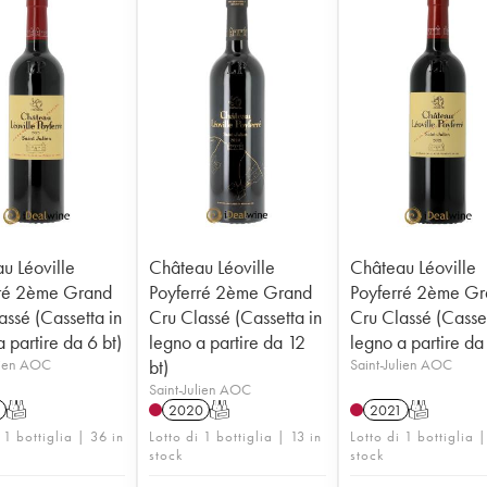
u Léoville
Château Léoville
Château Léoville
ré 2ème Grand
Poyferré 2ème Grand
Poyferré 2ème G
assé (Cassetta in
Cru Classé (Cassetta in
Cru Classé (Casset
 partire da 6 bt)
legno a partire da 12
legno a partire da
lien AOC
bt)
Saint-Julien AOC
Saint-Julien AOC
T
2020
T
2021
T
 1 bottiglia | 36 in
Lotto di 1 bottiglia | 13 in
Lotto di 1 bottiglia 
stock
stock