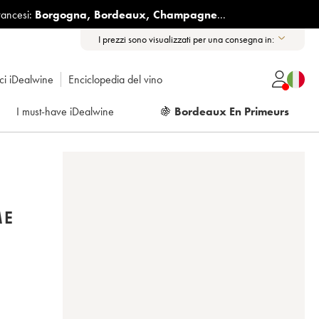
rancesi:
Borgogna
,
Bordeaux
,
Champagne
...
I prezzi sono visualizzati per una consegna in:
ici iDealwine
Enciclopedia del vino
I must-have iDealwine
🍇
Bordeaux En Primeurs
ME