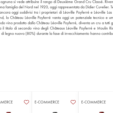
 ognuna si vede attribuire il rango di Deuxième Grand Cru Classé. Rivend
 una famiglia del Nord nel 1920, oggi rappresentata da Didier Cuvelier. Te
ancora oggi suddivisi tra i proprietari di Léoville Poyferré e Léoville Las
and, lo Château Léoville Poyferré vanta oggi un potenziale tecnico e um
vino prodotto dallo Château Léoville Poyferré, diventa un cru a tutti gli 
 il titolo di secondo vino degli Châteaux Léoville Poyferré e Moulin Ric
 di legno nuovo (80%) durante la fase di invecchiamento hanno contribuit
MMERCE
E-COMMERCE
E-COMMERCE