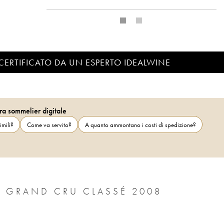
CERTIFICATO DA UN ESPERTO IDEALWINE
ra sommelier digitale
imili?
Come va servito?
A quanto ammontano i costi di spedizione?
E GRAND CRU CLASSÉ 2008