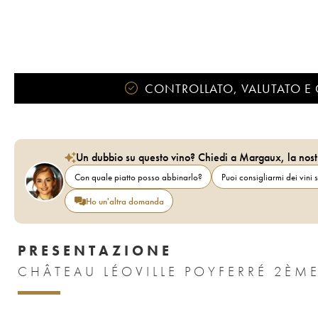
CONTROLLATO, VALUTATO E 
Un dubbio su questo vino? Chiedi a Margaux, la nost
Con quale piatto posso abbinarlo?
Puoi consigliarmi dei vini s
Ho un'altra domanda
PRESENTAZIONE
CHÂTEAU LÉOVILLE POYFERRÉ 2ÈM