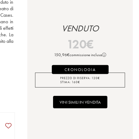
uto in 
atro di 
 Cases. 
ano in 
VENDUTO
effetti 
he. La 
120
€
o alla 
150,96
€
commissione inclusa
CRONOLOGIA
PREZZO DI RISERVA:
120
€
STIMA:
160
€
VINI SIMILI IN VENDITA