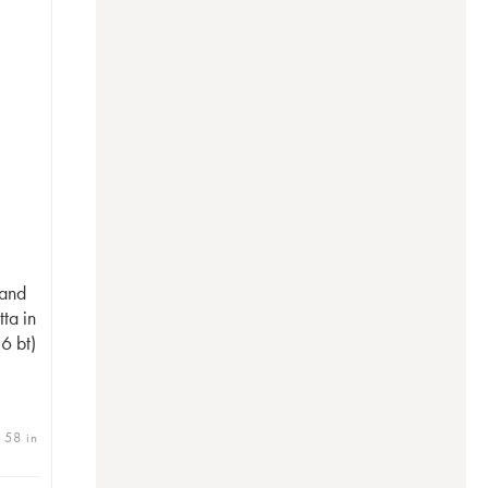
rand
ta in
 6 bt)
| 58 in