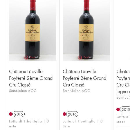
Château Léoville
Château Léoville
Châtea
Poyferré 2ème Grand
Poyferré 2ème Grand
Poyfer
Cru Classé
Cru Classé
Cru Cl
Saint-Julien AOC
Saint-Julien AOC
legno a
Saint-Ju
2015
2016
2016
Lotto di
Lotto di 1 bottiglia | 0
Lotto di 1 bottiglia | 0
stock
aste
aste