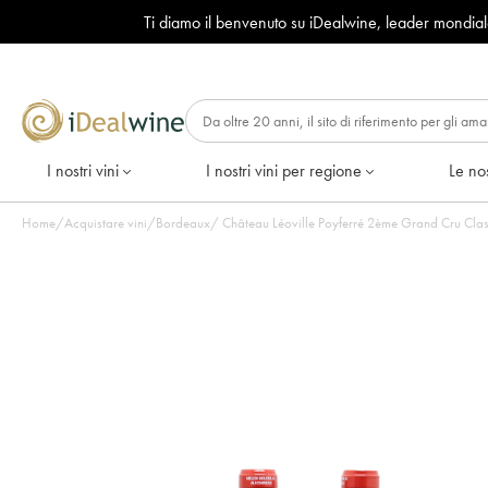
Ti diamo il benvenuto su iDealwine, leader mondia
I nostri vini
I nostri vini per regione
Le nos
Home
/
Acquistare vini
/
Bordeaux
/
Château Léoville Poyferré 2ème Grand Cru Class