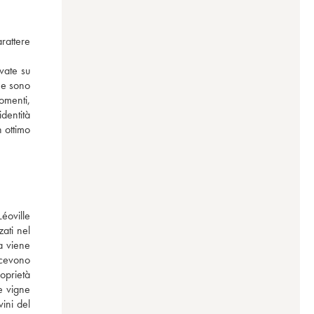
rattere 
ate su 
 e sono 
menti, 
entità 
 ottimo 
éoville 
ti nel 
 viene 
icevono 
prietà 
 vigne 
ini del 