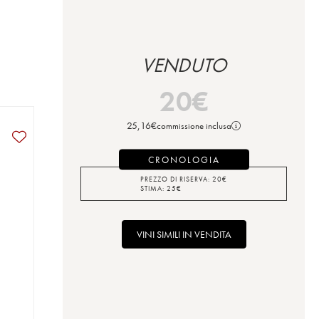
VENDUTO
20
€
25,16
€
commissione inclusa
CRONOLOGIA
PREZZO DI RISERVA:
20
€
STIMA:
25
€
VINI SIMILI IN VENDITA