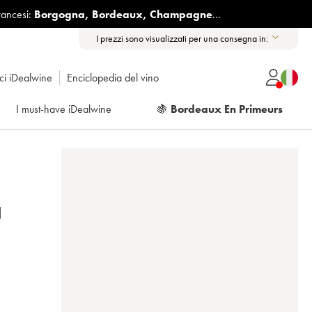
rancesi:
Borgogna
,
Bordeaux
,
Champagne
...
I prezzi sono visualizzati per una consegna in:
ici iDealwine
Enciclopedia del vino
I must-have iDealwine
🍇
Bordeaux En Primeurs
N