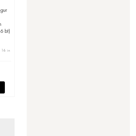
gur
n
 6 bt)
 16 in