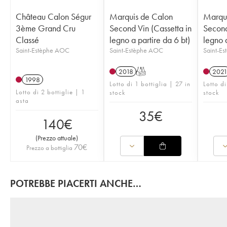
Château Calon Ségur
Marquis de Calon
Marqui
3ème Grand Cru
Second Vin (Cassetta in
Second
Classé
legno a partire da 6 bt)
legno a
Saint-Estèphe AOC
Saint-Estèphe AOC
Saint-E
2018
T
202
1998
Lotto di 1 bottiglia | 27 in
Lotto di
Lotto di 2 bottiglie | 1
stock
stock
asta
35
€
140
€
(
Prezzo attuale
)
70
€
Prezzo a bottiglia
POTREBBE PIACERTI ANCHE…