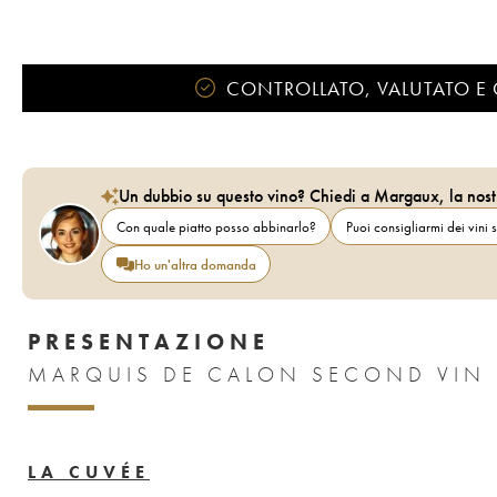
CONTROLLATO, VALUTATO E 
Un dubbio su questo vino? Chiedi a Margaux, la nost
Con quale piatto posso abbinarlo?
Puoi consigliarmi dei vini s
Ho un'altra domanda
PRESENTAZIONE
MARQUIS DE CALON SECOND VIN 
LA CUVÉE