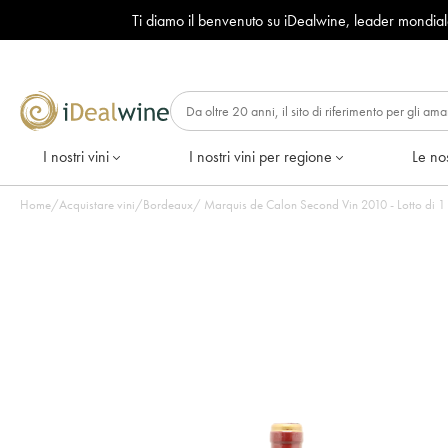
Ti diamo il benvenuto su iDealwine, leader mondia
I nostri vini
I nostri vini per regione
Le nos
Home
/
Acquistare vini
/
Bordeaux
/
Marquis de Calon Second Vin 2010 - Lotto di 1 