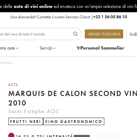
le delle
aste di vini online
ed enoteca con un'ampia selezione di vini f
Una domanda?
Contatta il nostro Servizio Clienti
|
+33 1 56 05 86 10
Ind
VENDI I TUOI VINI
tre aste
Servizi
✨Personal Sommelier
bottiglia
ASTA
MARQUIS DE CALON SECOND VI
2010
Saint-Estèphe AOC
FRUTTI NERI
VINO GASTRONOMICO
14.5
%
0.75
L
INTENSITÀ