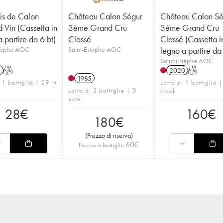
s de Calon
Château Calon Ségur
Château Calon Sé
 Vin (Cassetta in
3ème Grand Cru
3ème Grand Cru
 partire da 6 bt)
Classé
Classé (Cassetta i
stèphe AOC
Saint-Estèphe AOC
legno a partire da
Saint-Estèphe AOC
1
T
2020
T
1985
 1 bottiglia | 29 in
Lotto di 1 bottiglia |
Lotto di 3 bottiglie | 0
stock
aste
28
€
160
€
180
€
(
Prezzo di riserva
)
60
€
Prezzo a bottiglia