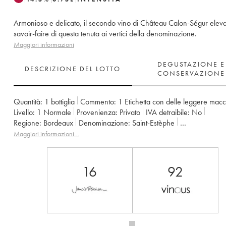
Armonioso e delicato, il secondo vino di Château Calon-Ségur eleva 
savoir-faire di questa tenuta ai vertici della denominazione.
Maggiori informazioni
DEGUSTAZIONE E
DESCRIZIONE DEL LOTTO
CONSERVAZIONE
Quantità:
1 bottiglia
Commento:
1 Etichetta con delle leggere mac
Livello:
1
Normale
Provenienza:
privato
IVA detraibile:
no
Regione:
Bordeaux
Denominazione:
Saint-Estèphe
Classificazione:
Secondo vino della tenuta
Maggiori informazioni…
Proprietario:
Suravenir Assurances
16
92