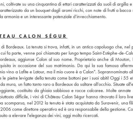
oltivate su una cinquantina di ettari caratterizzati da suoli di argilla e 
atterizzato da un bouquet dagli aromi ricchi, con note di frutti a bacca 
 bella armonia e un interessante potenziale d’invecchiamento.
ÂTEAU CALON SÉGUR
i Bordeaux. La tenuta si trova, infatti, in un antico capoluogo che, nel 
 cui fa parte, venne poi chiamato per lungo tempo Saint-Estèphe-de-Calo
Bordeaux, aggiunse Calon al suo nome. Proprietario anche di Mouton, La
uisita in occasione del suo matrimonio. Da qui la sua famosa afferma
l mio vino a Lafite e Latour, ma il mio cuore è a Calon". Soprannominato al
e le pietre levigate della tenuta come bottoni per i suoi abiti! Oggi i 55 ett
 mura, un fatto tanto raro a Bordeaux da saltare all’occhio. Situate all'
ggiante, costituito da ghiaia sabbiosa e rocce calcaree. Molte annate s
uttosto difficile, i vini di Château Calon Ségur hanno ritrovato il loro live
comparsa, nel 2012 la tenuta è stata acquistata da Suravenir, una filia
el 2006 come direttore operativo ed è ora responsabile della gestione. Co
ito a elevare l'eleganza dei vini, oggi molto ricercati.