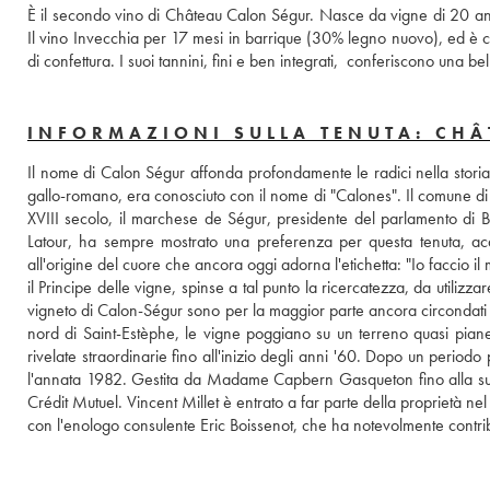
È il secondo vino di Château Calon Ségur. Nasce da vigne di 20 anni, c
Il vino Invecchia per 17 mesi in barrique (30% legno nuovo), ed è car
di confettura. I suoi tannini, fini e ben integrati,  conferiscono una
INFORMAZIONI SULLA TENUTA: CH
Il nome di Calon Ségur affonda profondamente le radici nella storia d
gallo-romano, era conosciuto con il nome di "Calones". Il comune di
XVIII secolo, il marchese de Ségur, presidente del parlamento di 
Latour, ha sempre mostrato una preferenza per questa tenuta, acq
all'origine del cuore che ancora oggi adorna l'etichetta: "Io faccio i
il Principe delle vigne, spinse a tal punto la ricercatezza, da utilizzar
vigneto di Calon-Ségur sono per la maggior parte ancora circondati da
nord di Saint-Estèphe, le vigne poggiano su un terreno quasi piane
rivelate straordinarie fino all'inizio degli anni '60. Dopo un periodo pi
l'annata 1982. Gestita da Madame Capbern Gasqueton fino alla sua s
Crédit Mutuel. Vincent Millet è entrato a far parte della proprietà n
con l'enologo consulente Eric Boissenot, che ha notevolmente contribu