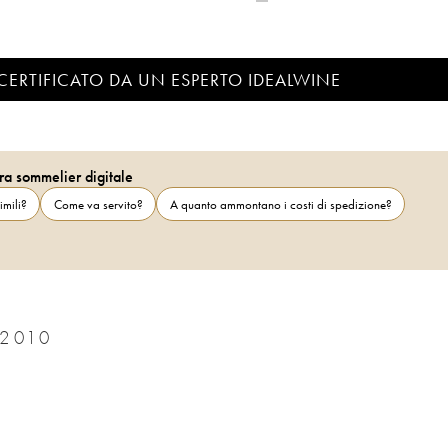
CERTIFICATO DA UN ESPERTO IDEALWINE
ra sommelier digitale
imili?
Come va servito?
A quanto ammontano i costi di spedizione?
2010