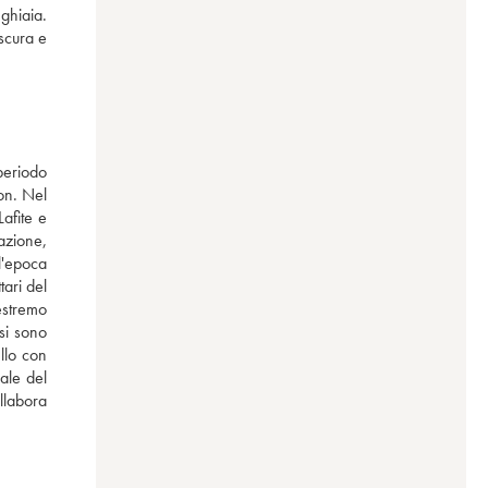
ghiaia. 
scura e 
periodo 
n. Nel 
fite e 
zione, 
l'epoca 
ari del 
estremo 
i sono 
llo con 
le del 
llabora 