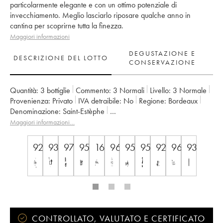
particolarmente elegante e con un ottimo potenziale di
invecchiamento. Meglio lasciarlo riposare qualche anno in
cantina per scoprirne tutta la finezza.
Maggiori informazioni
DEGUSTAZIONE E
DESCRIZIONE DEL LOTTO
CONSERVAZIONE
Quantità:
3 bottiglie
Commento:
3 Normali
Livello:
3
Normale
Provenienza:
privato
IVA detraibile:
no
Regione:
Bordeaux
Denominazione:
Saint-Estèphe
Classificazione:
3ème Grand Cru Classé
Maggiori informazioni…
Proprietario:
Suravenir Assurances
92
93
97
95
16.5
96
95
95
92+
96
93
CONTROLLATO, VALUTATO E CERTIFICATO