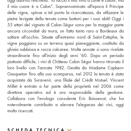
oggi adorna l'etichetta: "Io faccio il mio vino a Lafite e Latour, ma 
il mio cuore è a Calon". Soprannominato all'epoca il Principe 
delle vigne, spinse a tal punto la ricercatezza, da utilizzare le 
pietre levigate della tenuta come bottoni per i suoi abiti! Oggi i 
55 ettari del vigneto di Calon-Ségur sono per la maggior parte 
ancora circondati da mura, un fatto tanto raro a Bordeaux da 
saltare all’occhio. Situate all'estremo nord di Saint-Estèphe, le 
vigne poggiano su un terreno quasi pianeggiante, costituito da 
ghiaia sabbiosa e rocce calcaree. Molte annate si sono rivelate 
straordinarie fino all'inizio degli anni '60. Dopo un periodo 
piuttosto difficile, i vini di Château Calon Ségur hanno ritrovato il 
loro livello con l'annata 1982. Gestita da Madame Capbern 
Gasqueton fino alla sua scomparsa, nel 2012 la tenuta è stata 
acquistata da Suravenir, una filiale del Crédit Mutuel. Vincent 
Millet è entrato a far parte della proprietà nel 2006 come 
direttore operativo ed è ora responsabile della gestione. 
Collabora con l'enologo consulente Eric Boissenot, che ha 
notevolmente contribuito a elevare l'eleganza dei vini, oggi 
molto ricercati.
SCHEDA TECNICA