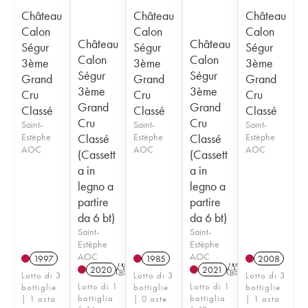
Château
Château
Château
Calon
Calon
Calon
Château
Château
Ségur
Ségur
Ségur
Calon
Calon
3ème
3ème
3ème
Ségur
Ségur
Grand
Grand
Grand
3ème
3ème
Cru
Cru
Cru
Grand
Grand
Classé
Classé
Classé
Cru
Cru
Saint-
Saint-
Saint-
Estèphe
Classé
Estèphe
Classé
Estèphe
AOC
AOC
AOC
(Cassett
(Cassett
a in
a in
legno a
legno a
partire
partire
da 6 bt)
da 6 bt)
Saint-
Saint-
Estèphe
Estèphe
AOC
AOC
1997
1985
2008
2020
T
2021
T
Lotto di 3
Lotto di 3
Lotto di 3
Lotto di 1
Lotto di 1
bottiglie
bottiglie
bottiglie
bottiglia
bottiglia
| 1 asta
| 0 aste
| 1 asta