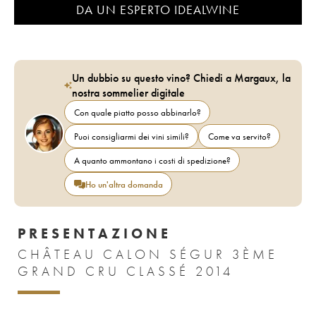
DA UN ESPERTO IDEALWINE
Un dubbio su questo vino? Chiedi a Margaux, la
nostra sommelier digitale
Con quale piatto posso abbinarlo?
Puoi consigliarmi dei vini simili?
Come va servito?
A quanto ammontano i costi di spedizione?
Ho un'altra domanda
PRESENTAZIONE
CHÂTEAU CALON SÉGUR 3ÈME
GRAND CRU CLASSÉ 2014