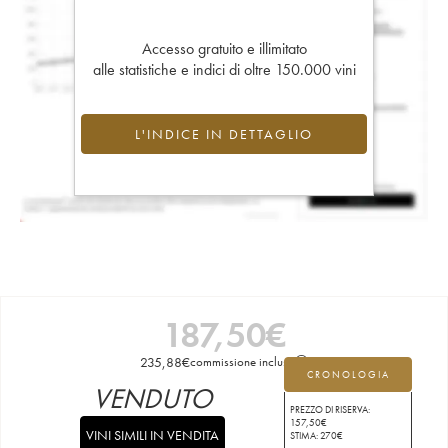
Accesso gratuito e illimitato
alle statistiche e indici di oltre 150.000 vini
L'INDICE IN DETTAGLIO
187,50
€
235,88
€
commissione inclusa
CRONOLOGIA
VENDUTO
PREZZO DI RISERVA:
157,50
€
VINI SIMILI IN VENDITA
STIMA:
270
€