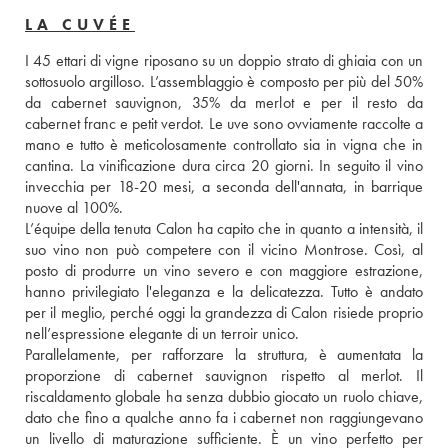
LA CUVÉE
I 45 ettari di vigne riposano su un doppio strato di ghiaia con un 
sottosuolo argilloso. L’assemblaggio è composto per più del 50% 
da cabernet sauvignon, 35% da merlot e per il resto da 
cabernet franc e petit verdot. Le uve sono ovviamente raccolte a 
mano e tutto è meticolosamente controllato sia in vigna che in 
cantina. La vinificazione dura circa 20 giorni. In seguito il vino 
invecchia per 18-20 mesi, a seconda dell'annata, in barrique 
nuove al 100%. 
L’équipe della tenuta Calon ha capito che in quanto a intensità, il 
suo vino non può competere con il vicino Montrose. Così, al 
posto di produrre un vino severo e con maggiore estrazione, 
hanno privilegiato l'eleganza e la delicatezza. Tutto è andato 
per il meglio, perché oggi la grandezza di Calon risiede proprio 
nell’espressione elegante di un terroir unico. 
Parallelamente, per rafforzare la struttura, è aumentata la 
proporzione di cabernet sauvignon rispetto al merlot. Il 
riscaldamento globale ha senza dubbio giocato un ruolo chiave, 
dato che fino a qualche anno fa i cabernet non raggiungevano 
un livello di maturazione sufficiente. È un vino perfetto per 