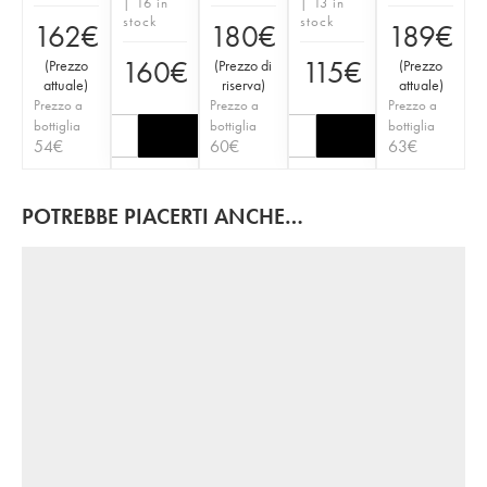
| 16 in
| 13 in
stock
stock
162
€
180
€
189
€
160
€
115
€
(
Prezzo
(
Prezzo di
(
Prezzo
attuale
)
riserva
)
attuale
)
Prezzo a
Prezzo a
Prezzo a
bottiglia
bottiglia
bottiglia
54
€
60
€
63
€
POTREBBE PIACERTI ANCHE…