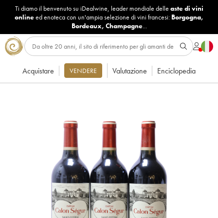
Ti diamo il benvenuto su iDealwine, leader mondiale delle
aste di vini
online
ed enoteca con un'ampia selezione di vini francesi:
Borgogna
,
Bordeaux
,
Champagne
...
Acquistare
Valutazione
Enciclopedia
VENDERE