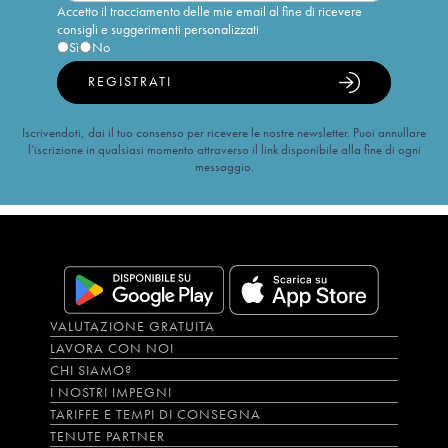
Accetto il tracciamento delle mie email al fine di ricevere
consigli e suggerimenti personalizzati
Sì
No
REGISTRATI
Iscrivendoti, dai il tuo consenso per ricevere le nostre newsletter. Puoi annullare
l’iscrizione in qualsiasi momento attraverso il link disponibile alla fine di ogni
messaggio.
VALUTAZIONE GRATUITA
LAVORA CON NOI
CHI SIAMO?
I NOSTRI IMPEGNI
TARIFFE E TEMPI DI CONSEGNA
TENUTE PARTNER