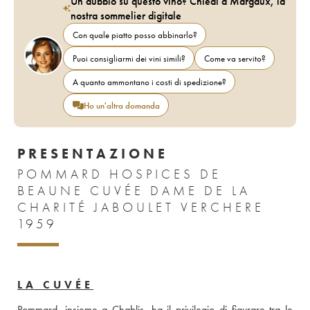
Un dubbio su questo vino? Chiedi a Margaux, la
nostra sommelier digitale
Con quale piatto posso abbinarlo?
Puoi consigliarmi dei vini simili?
Come va servito?
A quanto ammontano i costi di spedizione?
Ho un'altra domanda
PRESENTAZIONE
POMMARD HOSPICES DE
BEAUNE CUVÉE DAME DE LA
CHARITÉ JABOULET VERCHERE
1959
LA CUVÉE
Pommard, insieme a Chablis, ha il privilegio di figurare tra le 