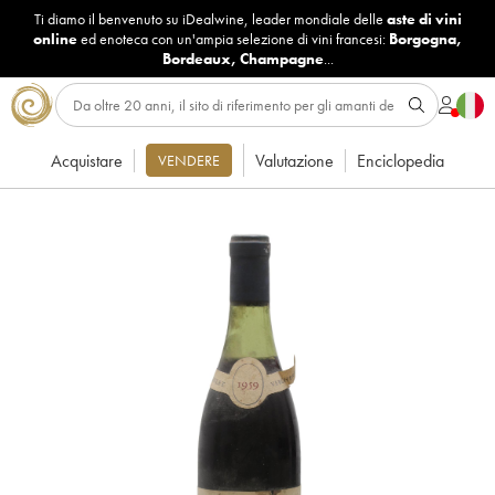
Ti diamo il benvenuto su iDealwine, leader mondiale delle
aste di vini
online
ed enoteca con un'ampia selezione di vini francesi:
Borgogna
,
Bordeaux
,
Champagne
...
Acquistare
Valutazione
Enciclopedia
VENDERE