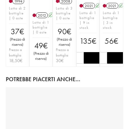
1994
2008
2021
A
2021
A
Lotto di 2
Lotto di 3
Lotto di 1
Lotto di 1
bottiglie
bottiglie
2012
A
bottiglia
bottiglia
| 0 aste
| 0 aste
Lotto di 1
| 9 in
| 3 in
bottiglia
stock
stock
37
€
90
€
| 0 aste
135
€
56
€
(
Prezzo di
(
Prezzo di
49
€
riserva
)
riserva
)
Prezzo a
Prezzo a
(
Prezzo di
bottiglia
bottiglia
riserva
)
18,50
€
30
€
POTREBBE PIACERTI ANCHE…