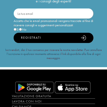
e i consigli degli esperti!
Accetto che le email promozionali vengano tracciate al fine di
ricevere consigli e suggerimenti personalizzati
Sì
No
REGISTRATI
Iscrivendoti, dai il tuo consenso per ricevere le nostre newsletter. Puoi annullare
l’iscrizione in qualsiasi momento attraverso il link disponibile alla fine di ogni
messaggio.
VALUTAZIONE GRATUITA
LAVORA CON NOI
CHI SIAMO?