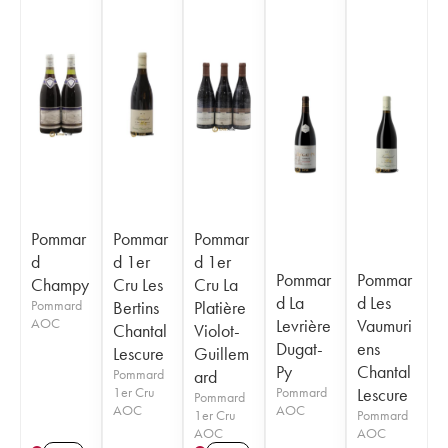
Pommar
Pommar
Pommar
d
d 1er
d 1er
Pommar
Pommar
Champy
Cru Les
Cru La
d La
d Les
Pommard
Bertins
Platière
AOC
Levrière
Vaumuri
Chantal
Violot-
Dugat-
ens
Lescure
Guillem
Py
Chantal
Pommard
ard
1er Cru
Pommard
Lescure
Pommard
AOC
AOC
1er Cru
Pommard
AOC
AOC