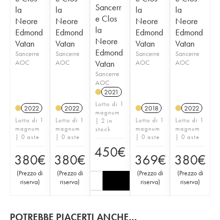
Sancerr
la
la
la
la
e Clos
Neore
Neore
Neore
Neore
la
Edmond
Edmond
Edmond
Edmond
Neore
Vatan
Vatan
Vatan
Vatan
Edmond
Sancerre
Sancerre
Sancerre
Sancerre
AOC
AOC
Vatan
AOC
AOC
Sancerre
AOC
2021
Lotto di 1
2022
2022
2018
2022
magnum
Lotto di 1
Lotto di 1
Lotto di 1
Lotto di 1
| 2 in
magnum
magnum
magnum
magnum
stock
| 0 aste
| 0 aste
| 0 aste
| 0 aste
450
€
380
€
380
€
369
€
380
€
(
Prezzo di
(
Prezzo di
(
Prezzo di
(
Prezzo di
riserva
)
riserva
)
riserva
)
riserva
)
POTREBBE PIACERTI ANCHE…