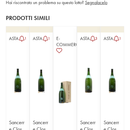
Hai riscontrato un problema su questo lotto?
Segnalacelo
PRODOTTI SIMILI
ASTA
ASTA
E-
ASTA
ASTA
1
1
3
1
COMMERCE
Sancerr
Sancerr
Sancerr
Sancerr
e Clos
e Clos
e Clos
e Clos