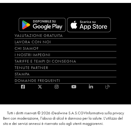
VALUTAZIONE GRATUITA
LAVORA CON NOI
CHI SIAMO?
I NOSTRI IMPEGNI
TARIFFE E TEMPI DI CONSEGNA
TENUTE PARTNER
STAMPA
DOMANDE FREQUENTI
Tutti i diritti riservati © 2026 iDealwine S.A.S.
CGV
Informativa sulla privacy
Bevi con moderazione, l’abuso di alcol è dannoso per la salute. L'utilizzo del
sito e dei servizi annessi è riservato solo agli utenti maggiorenni.