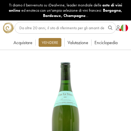
Ti diamo il benvenuto su iDealwine, leader mondiale delle
aste di vini
online
ed enoteca con un'ampia selezione di vini francesi:
Borgogna
,
Bordeaux
,
Champagne
...
Acquistare
Valutazione
Enciclopedia
VENDERE