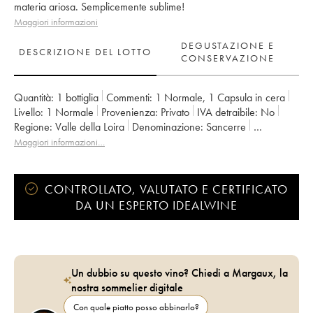
materia ariosa. Semplicemente sublime!
Maggiori informazioni
DEGUSTAZIONE E
DESCRIZIONE DEL LOTTO
CONSERVAZIONE
Quantità:
1 bottiglia
Commenti:
1 Normale
,
1 Capsula in cera
Livello:
1
Normale
Provenienza:
privato
IVA detraibile:
no
Regione:
Valle della Loira
Denominazione:
Sancerre
Proprietario:
Edmond Vatan
Maggiori informazioni…
CONTROLLATO, VALUTATO E CERTIFICATO
DA UN ESPERTO IDEALWINE
Un dubbio su questo vino? Chiedi a Margaux, la
nostra sommelier digitale
Con quale piatto posso abbinarlo?