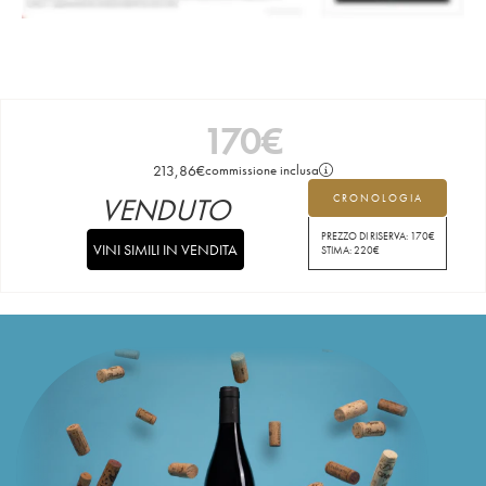
170
€
213,86
€
commissione inclusa
VENDUTO
CRONOLOGIA
PREZZO DI RISERVA:
170
€
VINI SIMILI IN VENDITA
STIMA:
220
€