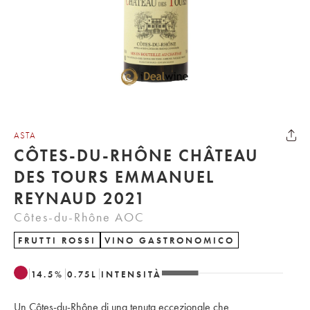
ASTA
CÔTES-DU-RHÔNE CHÂTEAU
DES TOURS EMMANUEL
REYNAUD 2021
Côtes-du-Rhône AOC
FRUTTI ROSSI
VINO GASTRONOMICO
14.5
%
0.75
L
INTENSITÀ
Un Côtes-du-Rhône di una tenuta eccezionale che