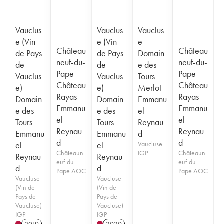
Vauclus
Vauclus
Vauclus
e (Vin
e (Vin
e
Château
Château
de Pays
de Pays
Domain
neuf-du-
neuf-du-
de
de
e des
Pape
Pape
Vauclus
Vauclus
Tours
Château
Château
e)
e)
Merlot
Rayas
Rayas
Domain
Domain
Emmanu
Emmanu
Emmanu
e des
e des
el
el
el
Tours
Tours
Reynau
Reynau
Reynau
Emmanu
Emmanu
d
d
d
el
el
Vaucluse
Châteaun
IGP
Châteaun
Reynau
Reynau
euf-du-
euf-du-
d
d
Pape AOC
Pape AOC
Vaucluse
Vaucluse
(Vin de
(Vin de
Pays de
Pays de
Vaucluse)
Vaucluse)
IGP
IGP