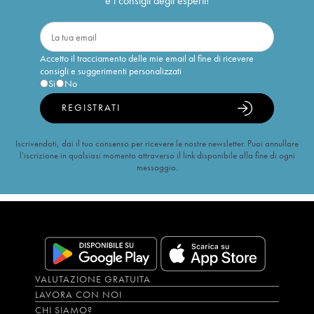
e i consigli degli esperti!
Accetto il tracciamento delle mie email al fine di ricevere
consigli e suggerimenti personalizzati
Sì
No
REGISTRATI
Iscrivendoti, dai il tuo consenso per ricevere le nostre newsletter. Puoi annullare
l’iscrizione in qualsiasi momento attraverso il link disponibile alla fine di ogni
messaggio.
VALUTAZIONE GRATUITA
LAVORA CON NOI
CHI SIAMO?