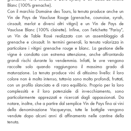
Blanc (100% grenache).
Con il marchio Domaine des Tours, la tenuta produce anche un 
Vin de Pays de Vaucluse Rouge (grenache, counoise, syrah, 
cinsault, merlot e diversi altri vitigni) e un Vin de Pays de 
Vaucluse Blanc (100% clairette). Infine, con l'etichetta "Parisy", 
un Vin de Table Rosé realizzato con un assemblaggio di 
grenache e cinsault. In termini generali, la tenuta valorizza in 
particolare i vitigni grenache rouge e blanc. La gestione delle 
vigne è condotta con estrema attenzione, anche affrontando 
grandi rischi durante la vendemmia. Infatti, le uve vengono 
raccolte solo quando raggiungono il massimo grado di 
maturazione. La tenuta produce vini di altissimo livello: il loro 
colore non è molto intenso, tuttavia sono molto profondi, fruttati, 
con un profilo slanciato e di raro equilibrio. Proprio per la loro 
complessità e il loro potenziale di invecchiamento, sono 
particolarmente apprezzati e ricercati dagli appassionati. Da 
notare, inoltre, che a partire dal semplice Vin de Pays fino ai vini 
della denominazione Vacqueyras, tutte le bottiglie vengono 
vendute dopo alcuni anni di affinamento nelle cantine della 
tenuta.