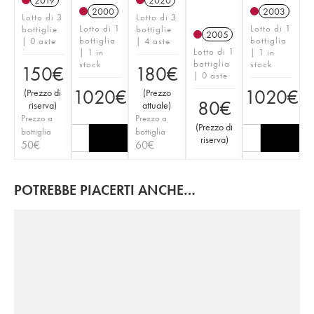
2019
2020
2000
2003
Lotto di 3
Lotto di 3
Lotto di 1
Lotto di 1
bottiglie
bottiglie
2005
bottiglia
bottiglia
| 0 aste
| 4 aste
Lotto di 1
| 1 in
| 1 in
bottiglia
stock
stock
150
€
180
€
| 0 aste
1020
€
1020
€
(
Prezzo di
(
Prezzo
80
€
riserva
)
attuale
)
Prezzo a
Prezzo a
(
Prezzo di
bottiglia
bottiglia
riserva
)
50
€
60
€
POTREBBE PIACERTI ANCHE…