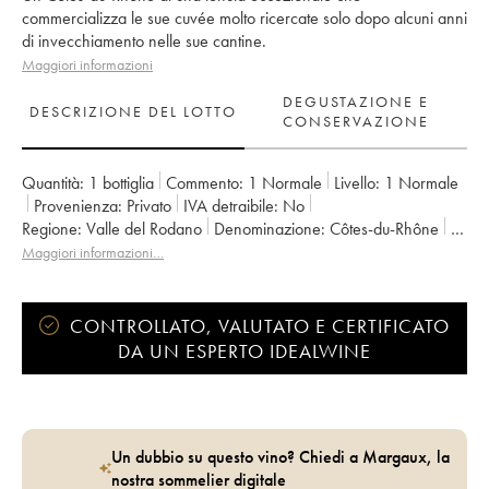
commercializza le sue cuvée molto ricercate solo dopo alcuni anni
di invecchiamento nelle sue cantine.
Maggiori informazioni
DEGUSTAZIONE E
DESCRIZIONE DEL LOTTO
CONSERVAZIONE
Quantità:
1 bottiglia
Commento:
1 Normale
Livello:
1
Normale
Provenienza:
privato
IVA detraibile:
no
Regione:
Valle del Rodano
Denominazione:
Côtes-du-Rhône
Proprietario:
Emmanuel Reynaud
Maggiori informazioni…
CONTROLLATO, VALUTATO E CERTIFICATO
DA UN ESPERTO IDEALWINE
Un dubbio su questo vino? Chiedi a Margaux, la
nostra sommelier digitale