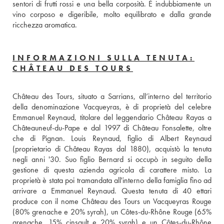
sentori di frutti rossi e una bella corposità. È indubbiamente un 
vino corposo e digeribile, molto equilibrato e dalla grande 
ricchezza aromatica.
INFORMAZIONI SULLA TENUTA:
CHÂTEAU DES TOURS
Château des Tours, situato a Sarrians, all’interno del territorio 
della denominazione Vacqueyras, è di proprietà del celebre 
Emmanuel Reynaud, titolare del leggendario Château Rayas a 
Châteauneuf-du-Pape e dal 1997 di Château Fonsalette, oltre 
che di Pignan. Louis Reynaud, figlio di Albert Reynaud 
(proprietario di Château Rayas dal 1880), acquistò la tenuta 
negli anni '30. Suo figlio Bernard si occupò in seguito della 
gestione di questa azienda agricola di carattere misto. La 
proprietà è stata poi tramandata all'interno della famiglia fino ad 
arrivare a Emmanuel Reynaud. Questa tenuta di 40 ettari 
produce con il nome Château des Tours un Vacqueyras Rouge 
(80% grenache e 20% syrah), un Côtes-du-Rhône Rouge (65% 
grenache, 15% cinsault e 20% syrah) e un Côtes-du-Rhône 