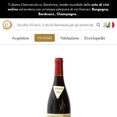
Ti diamo il benvenuto su iDealwine, leader mondiale delle
aste di vini
online
ed enoteca con un'ampia selezione di vini francesi:
Borgogna
,
Bordeaux
,
Champagne
...
Acquistare
Valutazione
Enciclopedia
VENDERE