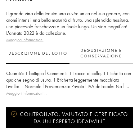
Il grande vino della tenuta: una cuvée unica nel suo genere, con
aromi intensi, una bella maturità di frutto, una splendida tessitura,
una piacevole freschezza e un finale lungo. Un vino magnifico!
L'annata 2022 è da collezione.
Maggiori informazioni
DEGUSTAZIONE E
DESCRIZIONE DEL LOTTO
CONSERVAZIONE
Quantità:
1 bottiglia
Commenti:
1 Tracce di colla
,
1 Etichetta con
qualche segno di usura
,
1 Etichetta leggermente macchiata
Livello:
1
Normale
Provenienza:
privato
IVA detraibile:
no
Regione:
Valle della Loira
Denominazione:
Savennières
Maggiori informazioni…
Proprietario:
Vignobles de la Coulée de Serrant - Nicolas Joly
CONTROLLATO, VALUTATO E CERTIFICATO
DA UN ESPERTO IDEALWINE