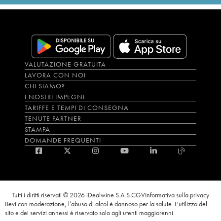
VALUTAZIONE GRATUITA
LAVORA CON NOI
CHI SIAMO?
I NOSTRI IMPEGNI
TARIFFE E TEMPI DI CONSEGNA
TENUTE PARTNER
STAMPA
DOMANDE FREQUENTI
Tutti i diritti riservati © 2026 iDealwine S.A.S.
CGV
Informativa sulla privacy
Bevi con moderazione, l’abuso di alcol è dannoso per la salute. L'utilizzo del
sito e dei servizi annessi è riservato solo agli utenti maggiorenni.