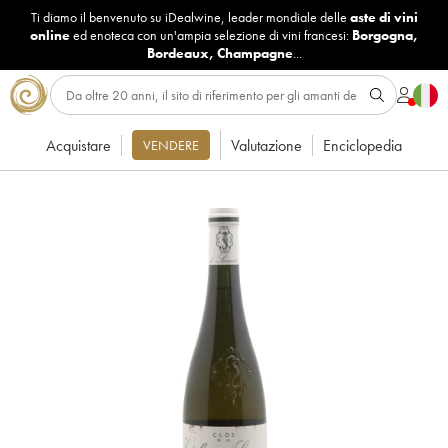
Ti diamo il benvenuto su iDealwine, leader mondiale delle
aste di vini
online
ed enoteca con un'ampia selezione di vini francesi:
Borgogna
,
Bordeaux
,
Champagne
...
Acquistare
Valutazione
Enciclopedia
VENDERE