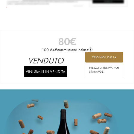
80
€
100,64
€
commissione inclusa
VENDUTO
CRONOLOGIA
PREZZO DI RISERVA:
70
€
VINI SIMILI IN VENDITA
STIMA:
90
€