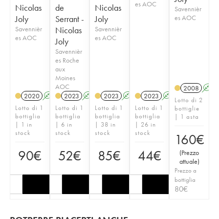
es AOC
Nicolas
de
Nicolas
Savennièr
Joly
Serrant -
Joly
es AOC
Savennièr
Nicolas
Savennièr
es AOC
es AOC
Joly
Savennièr
es Roche
aux
Moines
AOC
2008
A
2020
A
S
2023
A
S
2023
A
S
2023
A
S
Lotto di 2
Lotto di 1
Lotto di 1
Lotto di 1
Lotto di 1
bottiglie
bottiglia
bottiglia
bottiglia
bottiglia
| 1 asta
| 1 in
| 6 in
| 38 in
| 26 in
stock
stock
stock
stock
160
€
90
€
52
€
85
€
44
€
(
Prezzo
attuale
)
Prezzo a
bottiglia
80
€