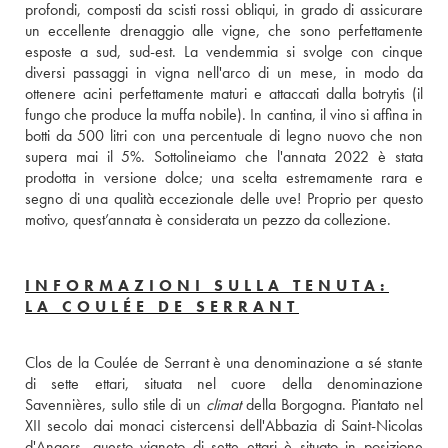
profondi, composti da scisti rossi obliqui, in grado di assicurare 
un eccellente drenaggio alle vigne, che sono perfettamente 
esposte a sud, sud-est. La vendemmia si svolge con cinque 
diversi passaggi in vigna nell'arco di un mese, in modo da 
ottenere acini perfettamente maturi e attaccati dalla botrytis (il 
fungo che produce la muffa nobile). In cantina, il vino si affina in 
botti da 500 litri con una percentuale di legno nuovo che non 
supera mai il 5%. Sottolineiamo che l'annata 2022 è stata 
prodotta in versione dolce; una scelta estremamente rara e 
segno di una qualità eccezionale delle uve! Proprio per questo 
motivo, quest’annata è considerata un pezzo da collezione.
INFORMAZIONI SULLA TENUTA:
LA COULÉE DE SERRANT
Clos de la Coulée de Serrant è una denominazione a sé stante 
di sette ettari, situata nel cuore della denominazione 
Savennières, sullo stile di un 
climat
 della Borgogna. Piantato nel 
XII secolo dai monaci cistercensi dell'Abbazia di Saint-Nicolas 
d'Angers, questo vigneto di sette ettari è situato in posizione 