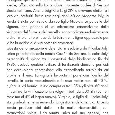
ideale, affacciato sulla Loira, dove il torrente coulée di Serrant 
sfocia nel fiume. Anche Luigi XI e Luigi XIV lo avevano eletto tra i 
loro vini preferiti. Restaurata negli anni '60 da Madame Joly, la 
tenuta è stata poi rilevata da suo figlio Nicolas. Le parcelle del 
vigneto, che godono di un microclima caratterizzato dalla 
vicinanza del fiume e del ruscello, sono coltivate esclusivamente 
a chenin blanc (o pineau de la Loire), un vitigno apprezzato per 
la bella acidità e la sua potenza aromatica. 
Questa denominazione è detenuta in esclusiva da Nicolas Joly, 
unico proprietario della tenuta Coulée de Serrant. Nicolas Joly, 
personalità di spicco tra i sostenitori della biodinamica fin dal 
1985, esclude qualsiasi utilizzo di fertilizzanti chimici e pesticidi 
per dare piena espressione allo straordinario terroir da cui 
proviene il vino. La vigna è lavorata in parte con l’ausilio del 
cavallo, in parte manualmente e le rese medie sono di 20-25 
hl/ha; le viti hanno un’età compresa tra i 35 e gli oltre 80 anni. 
In cantina la vinificazione si svolge in botti da 500 litri (con un 
massimo di 5% di legno nuovo). Virginie, la figlia di Nicolas Joly, 
sta gradualmente assumendo la gestione della tenuta. Questa 
tenuta produce vini dallo  stile molto riconoscibile, con 
maturazioni spinte. Una tenuta unica nel suo genere, che 