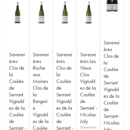
Savenni
ères
Savenni
Savenni
Savenni
Savenni
Clos de
ères
ères
ères
ères Les
la
Clos de
Roche
Clos de
Vieux
Coulée
la
aux
la
Clos
de
Coulée
Moines
Coulée
Vignobl
Serrant
de
Clos de
de
es de la
Vignobl
Serrant
la
Serrant
Coulée
es de la
Vignobl
Bergeri
Vignobl
de
Coulée
es de la
e
es de la
Serrant -
de
Coulée
Vignobl
Coulée
Nicolas
Serrant -
de
es de la
de
Joly
Nicolas
Serrant -
Coulée
Serrant -
Savennièr
Joly