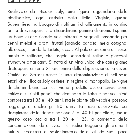
LA CUVÉE
Realizzato da Nicolas Joly, una figura leggendaria della 
biodinamica, oggi assistito dalla figlia Virginie, questo 
Savennières ha bisogno di molti anni di affinamento in cantina 
prima di sviluppare una straordinaria gamma di aromi. Esprime 
un bouquet che ricorda note minerali e vegetali, passando per 
cenni mielati e aromi fruttati (arancia candita, mela cotogna, 
albicocca, mandorla tostata, ecc.). Al palato presenta un sorso 
ampio e raffinato, che regala sensazioni saline e piacevoli 
sfumature amaricanti. Si tratta di un vino unico, che consigliamo 
di stappare almeno 24 ore prima della degustazione. La cuvée 
Coulée de Serrant nasce in una denominazione di soli sette 
ettari, che Nicolas Joly detiene in regime di monopolio. Le vigne 
di chenin blanc con cui viene prodotta questa cuvée sono 
coltivate su ripidi pendii che dominano la Loira e hanno un'età 
compresa tra i 35 e i 40 anni, ma le piante più vecchie possono 
raggiungere anche gli 80 anni. La resa autorizzata dal 
disciplinare della denominazione è di 40 hl per ettaro, ma in 
questo caso oscilla tra i 20 e i 25, a conferma della 
concentrazione delle uve... Le radici traggono gli elementi 
nutritivi necessari al sostentamento delle viti da suoli poco 