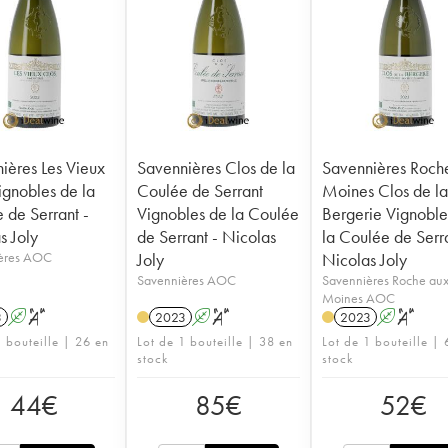
ières Les Vieux
Savennières Clos de la
Savennières Roch
ignobles de la
Coulée de Serrant
Moines Clos de l
 de Serrant -
Vignobles de la Coulée
Bergerie Vignoble
s Joly
de Serrant - Nicolas
la Coulée de Serra
ères AOC
Joly
Nicolas Joly
Savennières AOC
Savennières Roche au
Moines AOC
3
A
S
2023
A
S
2023
A
S
1 bouteille | 26 en
Lot de 1 bouteille | 38 en
Lot de 1 bouteille | 
stock
stock
44
€
85
€
52
€