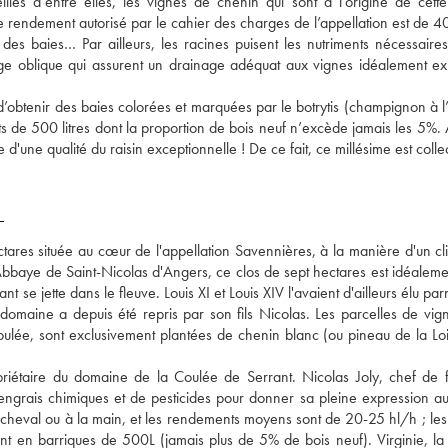
lles d’entre elles, les vignes de chenin qui sont à l’origine de cette
e rendement autorisé par le cahier des charges de l’appellation est de 40
 des baies… Par ailleurs, les racines puisent les nutriments nécessaires 
e oblique qui assurent un drainage adéquat aux vignes idéalement ex
d’obtenir des baies colorées et marquées par le botrytis (champignon à l’
ts de 500 litres dont la proportion de bois neuf n’excède jamais les 5%. 
 d'une qualité du raisin exceptionnelle ! De ce fait, ce millésime est collec
T
tares située au cœur de l'appellation Savennières, à la manière d'un cli
bbaye de Saint-Nicolas d'Angers, ce clos de sept hectares est idéalement
t se jette dans le fleuve. Louis XI et Louis XIV l'avaient d'ailleurs élu parm
maine a depuis été repris par son fils Nicolas. Les parcelles de vigne
coulée, sont exclusivement plantées de chenin blanc (ou pineau de la Loir
riétaire du domaine de la Coulée de Serrant. Nicolas Joly, chef de fi
engrais chimiques et de pesticides pour donner sa pleine expression au t
 à cheval ou à la main, et les rendements moyens sont de 20-25 hl/h ; les
t en barriques de 500L (jamais plus de 5% de bois neuf). Virginie, la fi