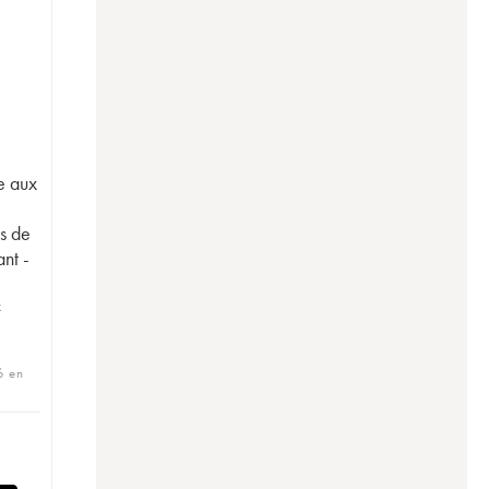
e aux
a
s de
nt -
x
6 en