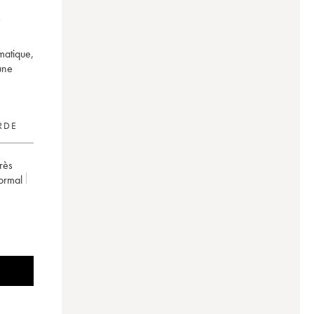
matique,
 une
RDE
très
ormal