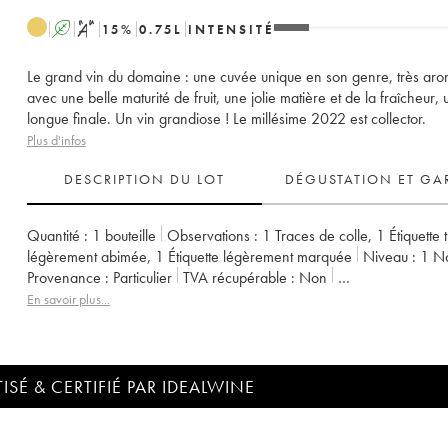
A
S
15
%
0.75
L
INTENSITÉ
Le grand vin du domaine : une cuvée unique en son genre, très aro
avec une belle maturité de fruit, une jolie matière et de la fraîcheur,
longue finale. Un vin grandiose ! Le millésime 2022 est collector.
Plus d'infos
DESCRIPTION DU LOT
DÉGUSTATION ET GA
Quantité :
1 bouteille
Observations :
1 Traces de colle
,
1 Étiquette 
légèrement abimée
,
1 Étiquette légèrement marquée
Niveau :
1
N
Provenance :
particulier
TVA récupérable :
non
Région :
Vallée de la Loire
Appellation :
Savennières
En savoir plus...
Propriétaire :
Vignobles de la Coulée de Serrant - Nicolas Joly
ISÉ & CERTIFIÉ PAR IDEALWINE