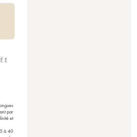
LÉE
ongues 
nt par 
nité et 
5 à 40 