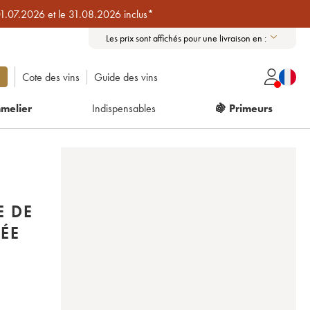
01.07.2026 et le 31.08.2026 inclus*
Les prix sont affichés pour une livraison en :
Cote des vins
Guide des vins
melier
Indispensables
🍇 Primeurs
E DE
ÉE
1