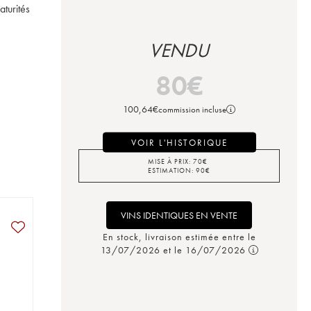
urités 
VENDU
80
€
100,64
€
commission incluse
VOIR L'HISTORIQUE
MISE À PRIX:
70
€
ESTIMATION:
90
€
VINS IDENTIQUES EN VENTE
En stock, livraison estimée entre le
13/07/2026 et le 16/07/2026