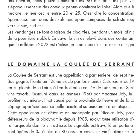
ans environ, mais pouvant atteindre les 80 ans pour les plus viei
s’épanouissent sur des coteaux pentus dominant la Loire. Alors que l
hectare, le leur oscille entre 20 et 25. C’est dire la concentration
épanouissement dans des sols peu épais composés de schiste roug
vers le sud, sud-est. 
Les vendanges se font à raison de cinq tries, pendant un mois, afin 
de la pourriture noble). En cave, le vin est élevé dans des contenan
que le millésime 2022 est réalisé en moelleux; c'est rarissime et signe
LE DOMAINE LA COULÉE DE SERRAN
La Coulée de Serrant est une appellation à part entière, de sept hec
Bourgogne. Planté au 12ème siècle par les moines Cisterciens de l'A
en surplomb de la Loire, à l'endroit où la coulée (le ruisseau) de Serran
vins favoris. Restauré dans les années 1960 par madame Joly, le do
profitent du micro-climat causé par la proximité du fleuve et de la 
cépage apprécié pour sa belle acidité et sa puissance aromatique. 
Cette appellation est détenue en monopole par Nicolas Joly, prop
défenseurs de la biodynamie depuis 1985, exclut toute utilisation d'
remarquable dont le vin est issu. Le vignoble est travaillé en partie
sont âgées de 35 à plus de 80 ans. En cave, les vinifications se fon