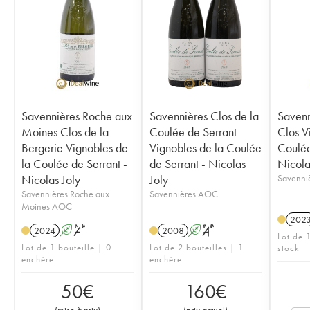
Savennières Roche aux
Savennières Clos de la
Savenn
Moines Clos de la
Coulée de Serrant
Clos V
Bergerie Vignobles de
Vignobles de la Coulée
Coulée
la Coulée de Serrant -
de Serrant - Nicolas
Nicola
Nicolas Joly
Joly
Savenni
Savennières Roche aux
Savennières AOC
Moines AOC
202
2024
A
S
2008
A
S
Lot de 
Lot de 1 bouteille | 0
Lot de 2 bouteilles | 1
stock
enchère
enchère
50
€
160
€
(
mise à prix
)
(
prix actuel
)