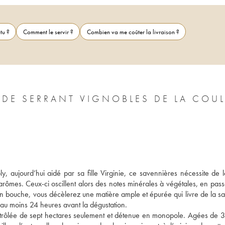
tu ?
Comment le servir ?
Combien va me coûter la livraison ?
 DE SERRANT VIGNOBLES DE LA COU
, aujourd’hui aidé par sa fille Virginie, ce savennières nécessite de l
mes. Ceux-ci oscillent alors des notes minérales à végétales, en passa
 En bouche, vous décèlerez une matière ample et épurée qui livre de la sali
au moins 24 heures avant la dégustation. 
ntrôlée de sept hectares seulement et détenue en monopole. Agées de 3