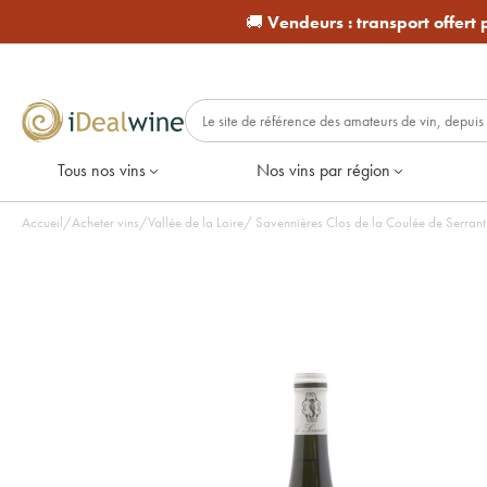
🚚
Vendeurs :
transport offert
Tous nos vins
Nos vins par région
Accueil
/
Acheter vins
/
Vallée de la Loire
/
Savennières Clos de la Coulée de Serrant 