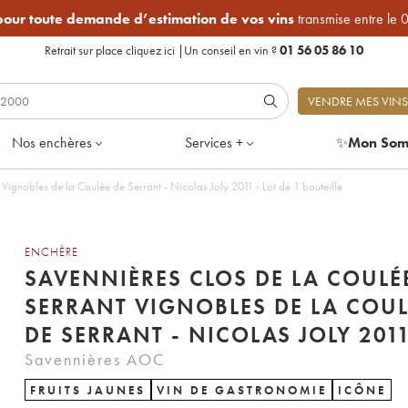
 pour toute demande d’estimation de vos vins
transmise entre le 
Retrait sur place
cliquez ici
|
Un conseil en vin ?
01 56 05 86 10
VENDRE MES VINS
Nos enchères
Services +
✨
Mon Som
Vignobles de la Coulée de Serrant - Nicolas Joly 2011 - Lot de 1 bouteille
ENCHÈRE
SAVENNIÈRES CLOS DE LA COULÉ
SERRANT VIGNOBLES DE LA COUL
DE SERRANT - NICOLAS JOLY 201
Savennières AOC
FRUITS JAUNES
VIN DE GASTRONOMIE
ICÔNE