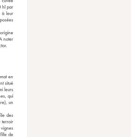
 cuvée 
 hl par 
à leur 
posées 
origine 
A noter 
tor.
mat en 
 situé 
i leurs 
s, qui 
e), un 
le des 
erroir 
 vignes 
lle de 