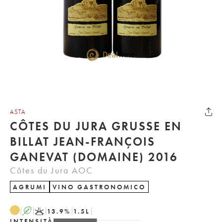
ASTA
CÔTES DU JURA GRUSSE EN
BILLAT JEAN-FRANÇOIS
GANEVAT (DOMAINE) 2016
Côtes du Jura AOC
AGRUMI
VINO GASTRONOMICO
A
K
13.9
%
1.5
L
INTENSITÀ