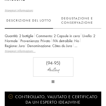
Maggiori informazioni
DEGUSTAZIONE E
DESCRIZIONE DEL LOTTO
CONSERVAZIONE
Quantità:
2 bottiglie
Commento:
2 Capsule in cera
Livello:
2
Normale
Provenienza:
privato
IVA detraibile:
no
Regione:
Jura
Denominazione:
Côtes du Jura
Proprietario:
Jean-François Ganevat (Domaine)
Maggiori informazioni…
(94-95)
CONTROLLATO, VALUTATO E CERTIFICATO
DA UN ESPERTO IDEALWINE