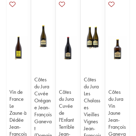
Côtes
Côtes
du Jura
du Jura
Vin de
Côtes
Côtes
Cuvée
Les
France
du Jura
du Jura
Orégan
Chalass
Le
Cuvée
Vin
e Jean-
es
Zaune à
de
Jaune
François
Vieilles
Dédée
l'Enfant
Jean-
Ganeva
Vignes
Jean-
Terrible
François
t
Jean-
François
Jean-
Ganeva
(Domain
François