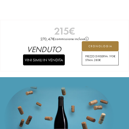
215
€
270,47
€
commissione inclusa
VENDUTO
CRONOLOGIA
PREZZO DI RISERVA:
195
€
VINI SIMILI IN VENDITA
STIMA:
280
€