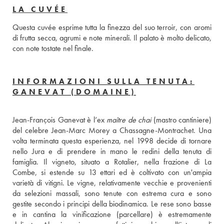
LA CUVÉE
Questa cuvée esprime tutta la finezza del suo terroir, con aromi 
di frutta secca, agrumi e note minerali. Il palato è molto delicato, 
con note tostate nel finale.
INFORMAZIONI SULLA TENUTA:
GANEVAT (DOMAINE)
Jean-François Ganevat è l’ex 
maître de chai
 (mastro cantiniere) 
del celebre Jean-Marc Morey a Chassagne-Montrachet. Una 
volta terminata questa esperienza, nel 1998 decide di tornare 
nello Jura e di prendere in mano le redini della tenuta di 
famiglia. Il vigneto, situato a Rotalier, nella frazione di La 
Combe, si estende su 13 ettari ed è coltivato con un'ampia 
varietà di vitigni. Le vigne, relativamente vecchie e provenienti 
da selezioni massali, sono tenute con estrema cura e sono 
gestite secondo i principi della biodinamica. Le rese sono basse 
e in cantina la vinificazione (parcellare) è estremamente 