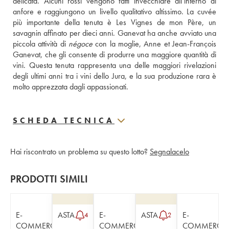
delicata. Alcuni rossi vengono fatti invecchiare all’interno di 
anfore e raggiungono un livello qualitativo altissimo. La cuvée 
più importante della tenuta è Les Vignes de mon Père, un 
savagnin affinato per dieci anni. Ganevat ha anche avviato una 
piccola attività di 
négoce
 con la moglie, Anne et Jean-François 
Ganevat, che gli consente di produrre una maggiore quantità di 
vini. Questa tenuta rappresenta una delle maggiori rivelazioni 
degli ultimi anni tra i vini dello Jura, e la sua produzione rara è 
molto apprezzata dagli appassionati.
SCHEDA TECNICA
Hai riscontrato un problema su questo lotto?
Segnalacelo
PRODOTTI SIMILI
E-
ASTA
E-
ASTA
E-
4
2
COMMERCE
COMMERCE
COMMERCE