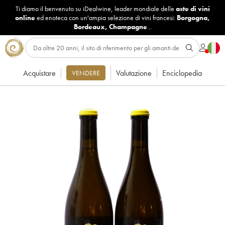
Ti diamo il benvenuto su iDealwine, leader mondiale delle
aste di vini
online
ed enoteca con un'ampia selezione di vini francesi:
Borgogna
,
Bordeaux
,
Champagne
...
Acquistare
Valutazione
Enciclopedia
VENDERE