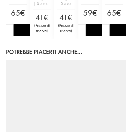
| 0 aste
| 0 aste
65
€
59
€
65
€
41
€
41
€
(
Prezzo di
(
Prezzo di
riserva
)
riserva
)
POTREBBE PIACERTI ANCHE…