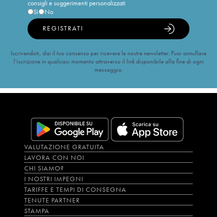
consigli e suggerimenti personalizzati
Sì
No
REGISTRATI
Iscrivendoti, dai il tuo consenso per ricevere le nostre newsletter. Puoi annullare
l’iscrizione in qualsiasi momento attraverso il link disponibile alla fine di ogni
messaggio.
VALUTAZIONE GRATUITA
LAVORA CON NOI
CHI SIAMO?
I NOSTRI IMPEGNI
TARIFFE E TEMPI DI CONSEGNA
TENUTE PARTNER
STAMPA