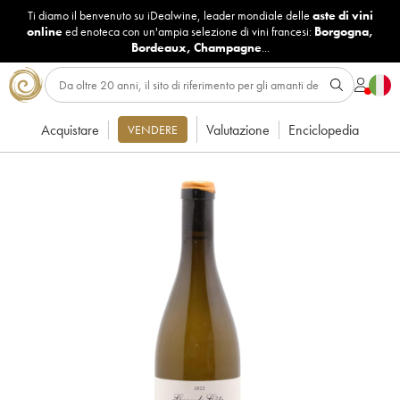
Ti diamo il benvenuto su iDealwine, leader mondiale delle
aste di vini
online
ed enoteca con un'ampia selezione di vini francesi:
Borgogna
,
Bordeaux
,
Champagne
...
Acquistare
Valutazione
Enciclopedia
VENDERE