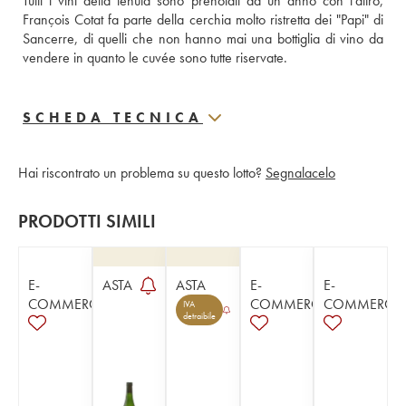
Tutti i vini della tenuta sono prenotati da un anno con l'altro, 
François Cotat fa parte della cerchia molto ristretta dei "Papi" di 
Sancerre, di quelli che non hanno mai una bottiglia di vino da 
vendere in quanto le cuvée sono tutte riservate.
SCHEDA TECNICA
Hai riscontrato un problema su questo lotto?
Segnalacelo
PRODOTTI SIMILI
E-
ASTA
ASTA
E-
E-
COMMERCE
COMMERCE
COMMERCE
IVA
detraibile