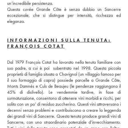
un’incredibile persistenza.
Questa cuvée Grande Côte è senza dubbio un Sancerre 
eccezionale, che si distingue per intensità, ricchezza ed 
eleganza.
INFORMAZIONI SULLA TENUTA:
FRANÇOIS COTAT
Dal 1979 François Cotat ha lavorato nella tenuta familiare con 
suo padre, a cui è poi  subentrato nel 1998. Questa piccola 
proprietà di famiglia situata a Chavignol (un villaggio famoso per 
il suo formaggio di capra) possiede parcelle a Grande Côte, 
Monts Damnés e Culs de Beaujeu (le pendenze raggiungono il 
45% di dislivello). Le vendemmie tardive, in fase di 
surmaturazione, consentono di ottenere vini morbidi e ricchi, per 
solito con un po’ di residuo zuccherino. Questi vini attraversano i 
decenni senza problemi e contribuiscono a creare la leggenda 
dei grandi vini di Sancerre. Questa tenuta produce grandi vini di 
Sancerre, con uno straordinario potenziale d’invecchiamento. 