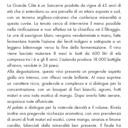
La Grande Côte è un Sancerre prodotto da vigne di 45 anni di 
età che si estendono su una parcella di un ettaro esposta a sud, 
con un terreno argilloso-calcareo che conferisce mineralità a 
questa cuvée. La tenuta cerca di intervenire il meno possibile 
nella vinificazione e non effettua né la chiarifica né il filtraggio. 
Le uve di sauvignon blanc vengono vendemmiate a mano, fatte 
fermentare tramite l’azione dei lieviti indigeni e sottoposte a un 
leggero bâtonnage verso la fine della fermentazione. Il vino 
viene lasciato maturare 8 mesi in botti da 600 litri di età 
compresa tra i 6 e gli 8 anni. L’azienda produce 18.000 bottiglie 
all’anno, vendute in 24 paesi. 
Alla degustazione, questo vino presenta un pregevole aspetto 
giallo oro intenso, con riflessi verde brillante. Al naso esprime 
un carattere ricco, gradevole e complesso e si distingue per la 
concentrazione, con un bouquet di fiori bianchi, agrumi, frutti 
maturi e una nota esotica di mango. Dopo averlo fatto aerare, 
acquisisce note affumicate.
Al palato si distingue per la notevole densità e il volume. Rivela 
inoltre una pregevole ricchezza aromatica, con una prevalenza 
di aromi di frutti maturi ed esotici, come mango, ananas e limone 
candito, bilanciati dalla mineralità ben presente. Il finale ha 