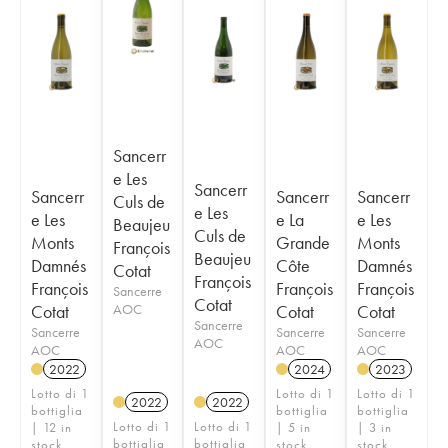
Sancerr
e Les
Sancerr
Sancerr
Sancerr
Sancerr
Culs de
e Les
e Les
e La
e Les
Beaujeu
Culs de
Monts
Grande
Monts
François
Beaujeu
Damnés
Côte
Damnés
Cotat
François
François
François
François
Sancerre
Cotat
Cotat
AOC
Cotat
Cotat
Sancerre
Sancerre
Sancerre
Sancerre
AOC
AOC
AOC
AOC
2022
2024
2023
Lotto di 1
Lotto di 1
Lotto di 1
2022
2022
bottiglia
bottiglia
bottiglia
Lotto di 1
Lotto di 1
| 12 in
| 5 in
| 3 in
bottiglia
bottiglia
stock
stock
stock