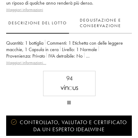
un riposo di qualche anno renderà più denso.
Maggiori informazioni
DEGUSTAZIONE E
DESCRIZIONE DEL LOTTO
CONSERVAZIONE
Quantità:
1 bottiglia
Commenti:
1 Etichetta con delle leggere
macchie
,
1 Capsula in cera
Livello:
1
Normale
Provenienza:
privato
IVA detraibile:
no
Regione:
Valle della Loira
Denominazione:
Sancerre
Maggiori informazioni…
Proprietario:
François Cotat
94
CONTROLLATO, VALUTATO E CERTIFICATO
DA UN ESPERTO IDEALWINE