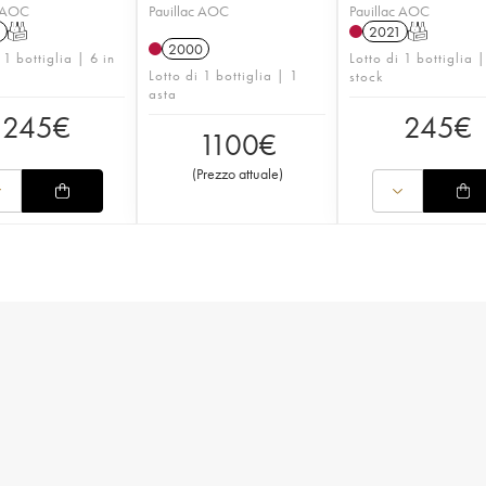
c AOC
Pauillac AOC
Pauillac AOC
1
T
2021
T
2000
 1 bottiglia | 6 in
Lotto di 1 bottiglia |
Lotto di 1 bottiglia | 1
stock
asta
245
€
245
€
1100
€
(
Prezzo attuale
)