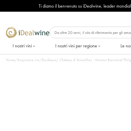
Ti diamo il benvenuto su iDealwine, leader mondia
I nostri vini
I nostri vini per regione
Le nos
Home
/
Acquistare vini
/
Bordeaux
/
Château d' Armailhac - Mouton Baron(ne) Philip