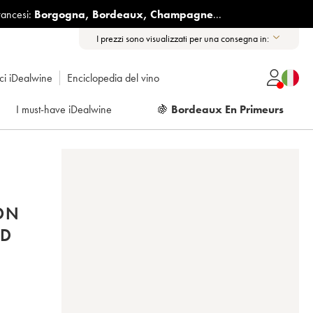
rancesi:
Borgogna
,
Bordeaux
,
Champagne
...
I prezzi sono visualizzati per una consegna in:
ici iDealwine
Enciclopedia del vino
I must-have iDealwine
🍇
Bordeaux En Primeurs
ON
ND