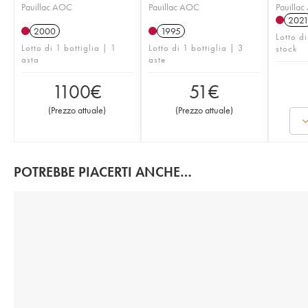
Pauillac AOC
Pauillac AOC
Pauilla
202
2000
1995
Lotto di
Lotto di 1 bottiglia | 1
Lotto di 1 bottiglia | 3
stock
asta
aste
1100
€
51
€
(
Prezzo attuale
)
(
Prezzo attuale
)
POTREBBE PIACERTI ANCHE…