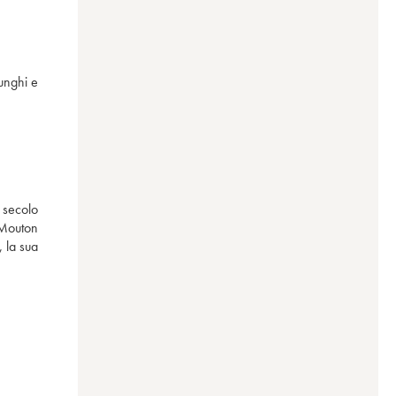
unghi e 
secolo 
Mouton 
 la sua 