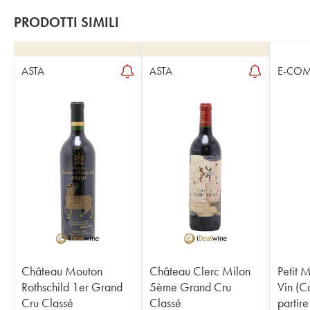
PRODOTTI SIMILI
ASTA
ASTA
E-CO
Château Mouton
Château Clerc Milon
Petit 
Rothschild 1er Grand
5ème Grand Cru
Vin (Ca
Cru Classé
Classé
partire