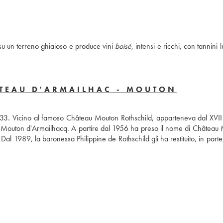
su un terreno ghiaioso e produce vini 
boisé
, intensi e ricchi, con tannini l
ÂTEAU D'ARMAILHAC - MOUTON
1933. Vicino al famoso Château Mouton Rothschild, apparteneva dal XVII 
au Mouton d'Armailhacq. A partire dal 1956 ha preso il nome di Château 
 1989, la baronessa Philippine de Rothschild gli ha restituito, in parte,