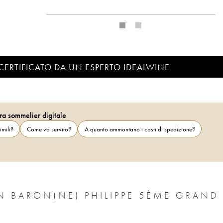
CERTIFICATO DA UN ESPERTO IDEALWINE
ra sommelier digitale
imili?
Come va servito?
A quanto ammontano i costi di spedizione?
N BARON(NE) PHILIPPE 5ÈME GRAND