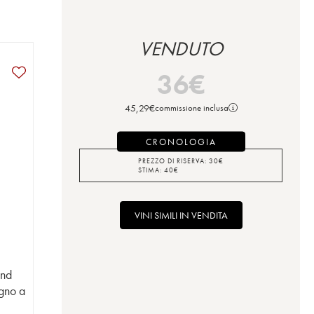
VENDUTO
36
€
45,29
€
commissione inclusa
CRONOLOGIA
PREZZO DI RISERVA:
30
€
STIMA:
40
€
VINI SIMILI IN VENDITA
ond
egno a