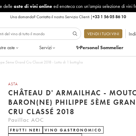
le delle
aste di vini online
ed enoteca con un'ampia selezione di vini f
Una domanda?
Contatta il nostro Servizio Clienti
|
+33 1 56 05 86 10
Ind
VENDI I TUOI VINI
tre aste
Servizi
✨Personal Sommelier
pe 5ème Grand Cru Classé 2018 - Lotto di 1 bottiglia
ASTA
CHÂTEAU D' ARMAILHAC - MOUT
BARON(NE) PHILIPPE 5ÈME GRA
CRU CLASSÉ 2018
Pauillac AOC
FRUTTI NERI
VINO GASTRONOMICO