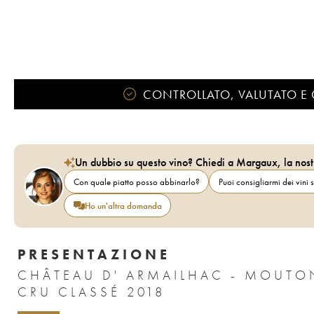
CONTROLLATO, VALUTATO E 
Un dubbio su questo vino? Chiedi a Margaux, la nost
Con quale piatto posso abbinarlo?
Puoi consigliarmi dei vini s
Ho un'altra domanda
PRESENTAZIONE
CHÂTEAU D' ARMAILHAC - MOUTO
CRU CLASSÉ 2018