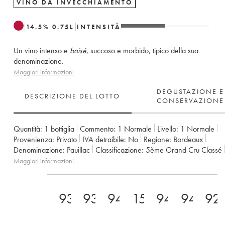
VINO DA INVECCHIAMENTO
14.5
%
0.75
L
INTENSITÀ
Un vino intenso e
boisé
, succoso e morbido, tipico della sua
denominazione.
Maggiori informazioni
DEGUSTAZIONE E
DESCRIZIONE DEL LOTTO
CONSERVAZIONE
Quantità:
1 bottiglia
Commento:
1 Normale
Livello:
1
Normale
Provenienza:
privato
IVA detraibile:
no
Regione:
Bordeaux
Denominazione:
Pauillac
Classificazione:
5ème Grand Cru Classé
Proprietario:
Famille Rothschild
Maggiori informazioni…
93+
93
94
15.5
94
94
92