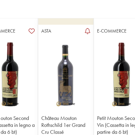
MMERCE
ASTA
E-COMMERCE
Mouton Second
Château Mouton
Petit Mouton Sec
ssetta in legno a
Rothschild 1er Grand
Vin (Cassetta in l
 da 6 bt)
Cru Classé
partire da 6 bt)