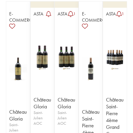
E-
ASTA
ASTA
E-
ASTA
1
1
COMMERCE
COMMERCE
Château
Château
Château
Gloria
Gloria
Saint-
Château
Château
Saint-
Saint-
Pierre
Gloria
Julien
Julien
Saint-
4ème
AOC
AOC
Saint-
Pierre
Grand
Julien
4ème