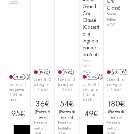
Cru
AOC
Grand
Classé
Cru
Saint-
Classé
Julien
AOC
(Cassett
a in
legno a
partire
da 6 bt)
Saint-
Julien
AOC
1992
1992
2014
T
2018
T
2019
T
Lotto di 2
Lotto di 3
Lotto di 6
Lotto di 1
Lotto di 1
bottiglie
bottiglie
bottiglie
magnum
bottiglia
| 0 aste
| 0 aste
| 0 aste
| 36 in
| 27 in
stock
stock
36
€
54
€
180
€
95
€
49
€
(
Prezzo di
(
Prezzo di
(
Prezzo di
riserva
)
riserva
)
riserva
)
Prezzo a
Prezzo a
Prezzo a
bottiglia
bottiglia
bottiglia
18
€
18
€
30
€