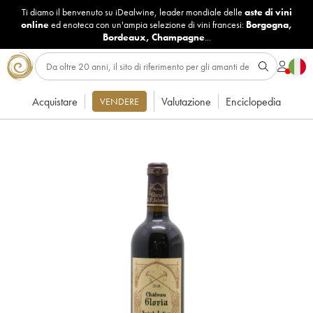
Ti diamo il benvenuto su iDealwine, leader mondiale delle
aste di vini
online
ed enoteca con un'ampia selezione di vini francesi:
Borgogna
,
Bordeaux
,
Champagne
...
Acquistare
Valutazione
Enciclopedia
VENDERE