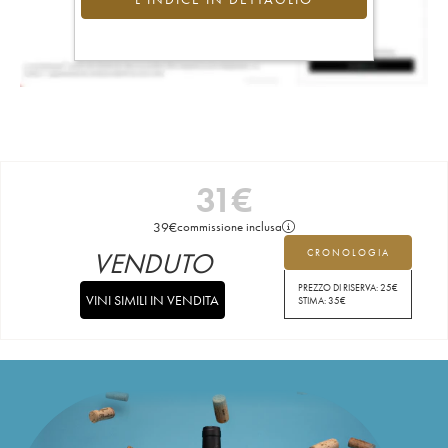
31
€
39
€
commissione inclusa
VENDUTO
CRONOLOGIA
PREZZO DI RISERVA:
25
€
VINI SIMILI IN VENDITA
STIMA:
35
€