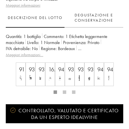
Maggiori informazioni
DEGUSTAZIONE E
DESCRIZIONE DEL LOTTO
CONSERVAZIONE
Quantità:
1 bottiglia
Commento:
1 Etichetta leggermente
macchiata
Livello:
1
Normale
Provenienza:
privato
IVA detraibile:
no
Regione:
Bordeaux
Denominazione:
Saint-Julien
Proprietario:
Françoise Triaud
Maggiori informazioni…
91
93
93
16.5
94
93
93
93
94
94
CONTROLLATO, VALUTATO E CERTIFICATO
DA UN ESPERTO IDEALWINE