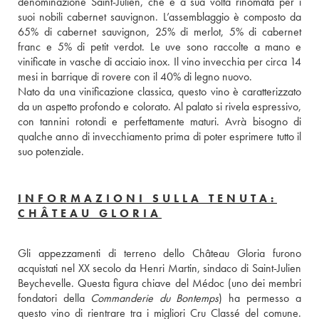
denominazione Saint-Julien, che è a sua volta rinomata per i 
suoi nobili cabernet sauvignon. L’assemblaggio è composto da 
65% di cabernet sauvignon, 25% di merlot, 5% di cabernet 
franc e 5% di petit verdot. Le uve sono raccolte a mano e 
vinificate in vasche di acciaio inox. Il vino invecchia per circa 14 
mesi in barrique di rovere con il 40% di legno nuovo. 
Nato da una vinificazione classica, questo vino è caratterizzato 
da un aspetto profondo e colorato. Al palato si rivela espressivo, 
con tannini rotondi e perfettamente maturi. Avrà bisogno di 
qualche anno di invecchiamento prima di poter esprimere tutto il 
suo potenziale.
INFORMAZIONI SULLA TENUTA:
CHÂTEAU GLORIA
Gli appezzamenti di terreno dello Château Gloria furono 
acquistati nel XX secolo da Henri Martin, sindaco di Saint-Julien 
Beychevelle. Questa figura chiave del Médoc (uno dei membri 
fondatori della 
Commanderie du Bontemps
) ha permesso a 
questo vino di rientrare tra i migliori Cru Classé del comune. 