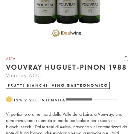
ASTA
VOUVRAY HUGUET-PINON 1988
Vouvray AOC
FRUTTI BIANCHI
VINO GASTRONOMICO
12
%
2.25
L
INTENSITÀ
Vi portiamo ora nel nord della Valle della Loira, a Vouvray, una
denominazione rinomata in modo particolare per i suoi vini
bianchi secchi. Dai terreni di
tuffeau
nascono vini caratterizzati da
note di frutta bianca, che evolvono verso la mandorla e i frutti