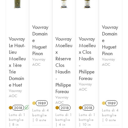
Vouvray
Vouvray
Domain
Domain
Vouvray
Vouvray
Vouvray
e
e
Le Haut-
Moelleu
Moelleu
Huguet
Huguet
Lieu
x
x Clos
Pinon
Pinon
Moelleu
Réserve
Naudin
Vouvray
Vouvray
x 1ère
AOC
Clos
-
AOC
Trie
Naudin
Philippe
Domain
-
Foreau
e Huet
Philippe
Vouvray
AOC
Vouvray
Foreau
AOC
Vouvray
AOC
1989
1989
2018
A
S
2018
2018
Lotto di 4
Lotto di 4
Lotto di 1
Lotto di 1
Lotto di 1
bottiglie
bottiglie
bottiglia
bottiglia
bottiglia
| 0 aste
| 0 aste
| 8 in
| 4 in
| 10 in