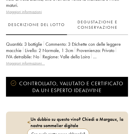
maturi.
Maggiori informazioni
DEGUSTAZIONE E
DESCRIZIONE DEL LOTTO
CONSERVAZIONE
Quantità:
3 bottiglie
Commento:
3 Etichette con delle leggere
macchie
Livello:
2
Normale
,
1
3cm
Provenienza:
privato
IVA detraibile:
no
Regione:
Valle della Loira
Denominazione:
Vouvray
Maggiori informazioni…
CONTROLLATO, VALUTATO E CERTIFICATO
DA UN ESPERTO IDEALWINE
Un dubbio su questo vino? Chiedi a Margaux, la
nostra sommelier digitale
Con quale piatto posso abbinarlo?