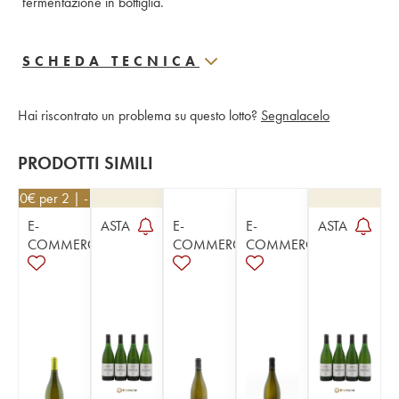
fermentazione in bottiglia. 
SCHEDA TECNICA
Hai riscontrato un problema su questo lotto?
Segnalacelo
PRODOTTI SIMILI
8,60
€
per 2 | - 10%
E-
ASTA
E-
E-
ASTA
COMMERCE
COMMERCE
COMMERCE