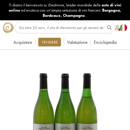
Ti diamo il benvenuto su iDealwine, leader mondiale delle
aste di vini
online
ed enoteca con un'ampia selezione di vini francesi:
Borgogna
,
Bordeaux
,
Champagne
...
Acquistare
Valutazione
Enciclopedia
VENDERE