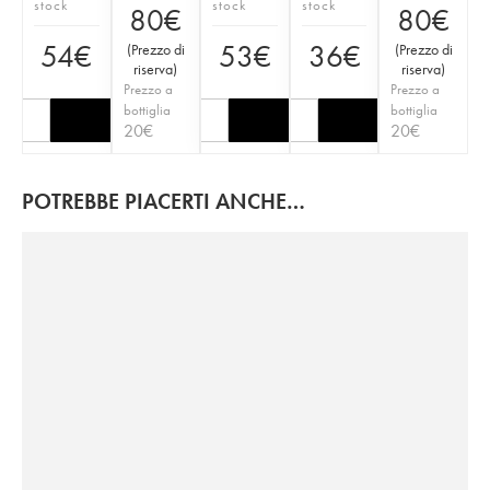
stock
stock
stock
80
€
80
€
54
€
53
€
36
€
(
Prezzo di
(
Prezzo di
riserva
)
riserva
)
Prezzo a
Prezzo a
bottiglia
bottiglia
20
€
20
€
POTREBBE PIACERTI ANCHE…