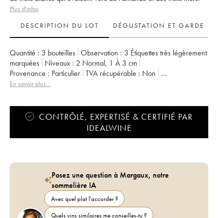
Plus d'infos
DESCRIPTION DU LOT
DÉGUSTATION ET GARDE
Quantité :
3 bouteilles
Observation :
3 Étiquettes très légèrement
marquées
Niveaux :
2
Normal
,
1
À 3 cm
Provenance :
particulier
TVA récupérable :
non
Région :
Vallée de la Loire
Appellation :
Vouvray
En savoir plus...
CONTRÔLÉ, EXPERTISÉ & CERTIFIÉ PAR
IDEALWINE
Posez une question à Margaux, notre
sommelière IA
Avec quel plat l'accorder ?
Quels vins similaires me conseilles-tu ?