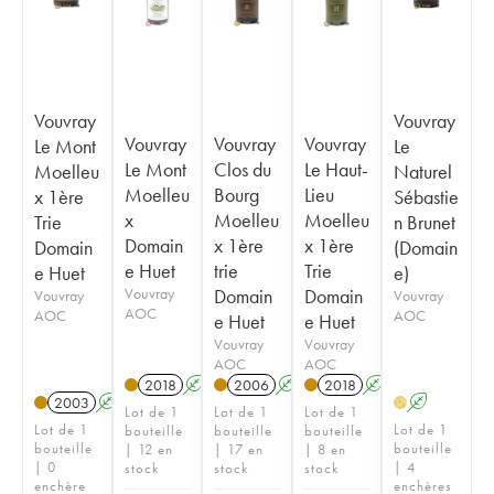
Vouvray
Vouvray
Vouvray
Vouvray
Vouvray
Le Mont
Le
Le Mont
Clos du
Le Haut-
Moelleu
Naturel
Moelleu
Bourg
Lieu
x 1ère
Sébastie
x
Moelleu
Moelleu
Trie
n Brunet
Domain
x 1ère
x 1ère
Domain
(Domain
e Huet
trie
Trie
e Huet
e)
Vouvray
Domain
Domain
Vouvray
Vouvray
AOC
AOC
AOC
e Huet
e Huet
Vouvray
Vouvray
AOC
AOC
2018
A
S
2006
A
S
2018
A
S
2003
A
S
A
H
Lot de 1
Lot de 1
Lot de 1
Lot de 1
Lot de 1
bouteille
bouteille
bouteille
bouteille
bouteille
| 12 en
| 17 en
| 8 en
| 0
| 4
stock
stock
stock
enchère
enchères