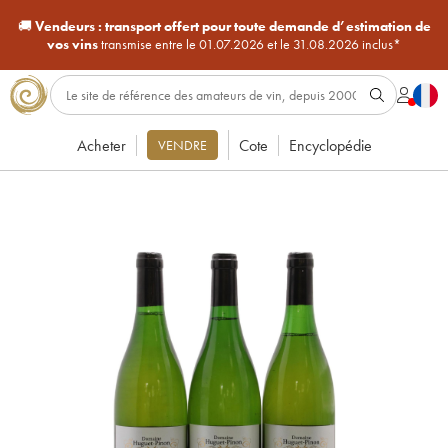
🚚
Vendeurs :
transport offert pour toute demande d’estimation de
vos vins
transmise entre le 01.07.2026 et le 31.08.2026 inclus*
Acheter
Cote
Encyclopédie
VENDRE