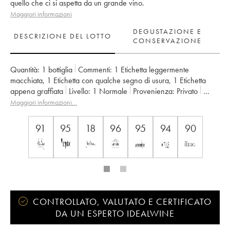
quello che ci si aspetta da un grande vino.
Maggiori informazioni
DEGUSTAZIONE E
DESCRIZIONE DEL LOTTO
CONSERVAZIONE
Quantità:
1 bottiglia
Commenti:
1 Etichetta leggermente
macchiata
,
1 Etichetta con qualche segno di usura
,
1 Etichetta
appena graffiata
Livello:
1
Normale
Provenienza:
privato
IVA detraibile:
no
Regione:
Champagne
Maggiori informazioni…
Denominazione:
Champagne
Proprietario:
Krug
91
95
18
96
95
94
90
CONTROLLATO, VALUTATO E CERTIFICATO
DA UN ESPERTO IDEALWINE