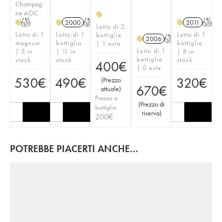
Champag
ne AOC
H
T
2000
T
2011
T
H
H
H
Lotto di 2
Lotto di 1
Lotto di 1
Lotto di 1
bottiglie
2006
T
H
magnum
bottiglia
bottiglia
| 1 asta
Lotto di 1
| 5 in
| 11 in
| 8 in
bottiglia
stock
stock
stock
400
€
| 0 aste
530
€
490
€
320
€
(
Prezzo
670
€
attuale
)
Prezzo a
(
Prezzo di
bottiglia
riserva
)
200
€
POTREBBE PIACERTI ANCHE…