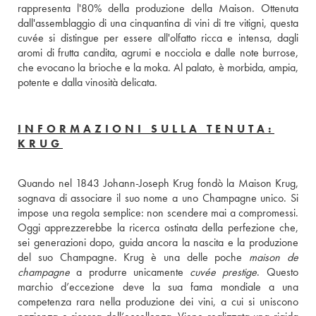
rappresenta l'80% della produzione della Maison. Ottenuta 
dall'assemblaggio di una cinquantina di vini di tre vitigni, questa 
cuvée si distingue per essere all'olfatto ricca e intensa, dagli 
aromi di frutta candita, agrumi e nocciola e dalle note burrose, 
che evocano la brioche e la moka. Al palato, è morbida, ampia, 
potente e dalla vinosità delicata. 
INFORMAZIONI SULLA TENUTA:
KRUG
Quando nel 1843 Johann-Joseph Krug fondò la Maison Krug, 
sognava di associare il suo nome a uno Champagne unico. Si 
impose una regola semplice: non scendere mai a compromessi. 
Oggi apprezzerebbe la ricerca ostinata della perfezione che, 
sei generazioni dopo, guida ancora la nascita e la produzione 
del suo Champagne. Krug è una delle poche 
maison de 
champagne
 a produrre unicamente 
cuvée prestige
. Questo 
marchio d’eccezione deve la sua fama mondiale a una 
competenza rara nella produzione dei vini, a cui si uniscono 