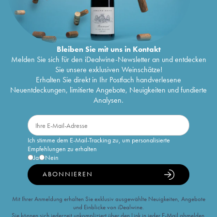
Bleiben Sie mit uns in Kontakt
Melden Sie sich für den iDealwine-Newsletter an und entdecken
Sie unsere exklusiven Weinschätze!
Erhalten Sie direkt in Ihr Postfach handverlesene
Neuentdeckungen, limitierte Angebote, Neuigkeiten und fundierte
Analysen.
Ich stimme dem E-Mail-Tracking zu, um personalisierte
Empfehlungen zu erhalten
Ja
Nein
ABONNIEREN
Mit Ihrer Anmeldung erhalten Sie exklusiv ausgewählte Neuigkeiten, Angebote
und Einblicke von iDealwine.
Sie können sich jederzeit unkompliziert über den Link in jeder E-Mail abmelden.