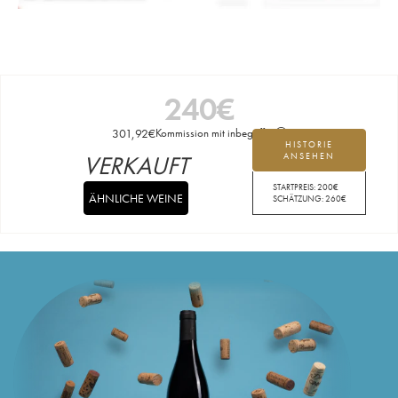
240
€
301,92
€
Kommission mit inbegriffen
HISTORIE
VERKAUFT
ANSEHEN
STARTPREIS:
200
€
ÄHNLICHE WEINE
SCHÄTZUNG:
260
€