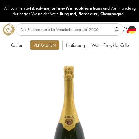
Willkommen auf iDealwine,
online-Weinauktionshaus
und
Weinhandlung
der besten Weine der Welt:
Burgund
,
Bordeaux
,
Champagne
...
Kaufen
Notierung
Wein-Enzyklopädie
VERKAUFEN