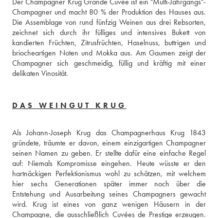
Der Champagner Krug Grande Cuvée ist ein "Multi-Jahrgangs"-
Champagner und macht 80 % der Produktion des Hauses aus. 
Die Assemblage von rund fünfzig Weinen aus drei Rebsorten, 
zeichnet sich durch ihr fülliges und intensives Bukett von 
kandierten Früchten, Zitrusfrüchten, Haselnuss, buttrigen und 
briocheartigen Noten und Mokka aus. Am Gaumen zeigt der 
Champagner sich geschmeidig, füllig und kräftig mit einer 
delikaten Vinosität.
DAS WEINGUT KRUG
Als Johann-Joseph Krug das Champagnerhaus Krug 1843 
gründete, träumte er davon, einem einzigartigen Champagner 
seinen Namen zu geben. Er stellte dafür eine einfache Regel 
auf: Niemals Kompromisse eingehen. Heute wüsste er den 
hartnäckigen Perfektionismus wohl zu schätzen, mit welchem 
hier sechs Generationen später immer noch über die 
Entstehung und Ausarbeitung seines Champagners gewacht 
wird. Krug ist eines von ganz wenigen Häusern in der 
Champagne, die ausschließlich Cuvées de Prestige erzeugen. 