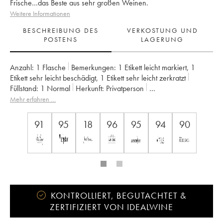
Frische…das Beste aus sehr großen Weinen.
Weitere Informationen
BESCHREIBUNG DES
VERKOSTUNG UND
POSTENS
LAGERUNG
Anzahl:
1 Flasche
Bemerkungen:
1 Etikett leicht markiert
,
1
Etikett sehr leicht beschädigt
,
1 Etikett sehr leicht zerkratzt
Füllstand:
1
Normal
Herkunft:
privatperson
Mwst. erstattbar:
nein
Region:
Champagne
Mehr erfahren …
Appellation:
Champagne
Eigentümer:
Krug
91
95
18
96
95
94
90
KONTROLLIERT, BEGUTACHTET &
ZERTIFIZIERT VON IDEALWINE