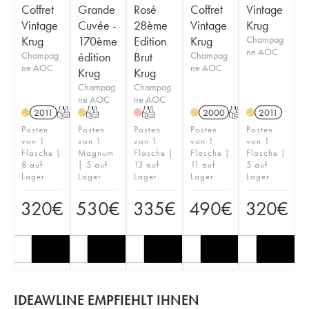
Coffret
Grande
Rosé
Coffret
Vintage
Vintage
Cuvée -
28ème
Vintage
Krug
Krug
170ème
Edition
Krug
Champag
ne AOC
Champag
édition
Brut
Champag
ne AOC
ne AOC
Krug
Krug
Champag
Champag
ne AOC
ne AOC
2011
T
T
T
2000
T
2011
H
H
H
H
H
Posten
Posten
Posten
Posten
Posten
von 1
von 1
von 1
von 1
von 1
Flasche |
Magnum
Flasche |
Flasche |
Flasche |
8 auf
| 5 auf
13 auf
11 auf
5 auf
Lager
Lager
Lager
Lager
Lager
320
€
530
€
335
€
490
€
320
€
IDEAWLINE EMPFIEHLT IHNEN