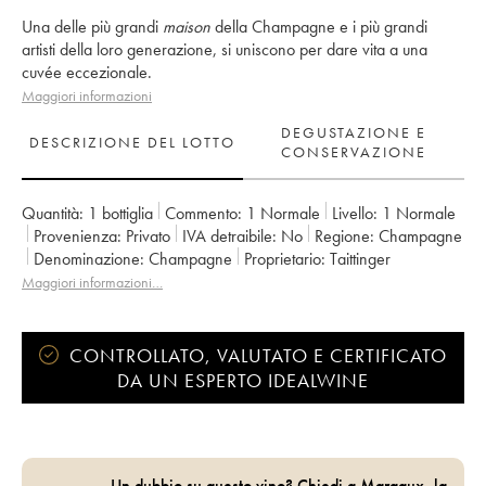
Una delle più grandi
maison
della Champagne e i più grandi
artisti della loro generazione, si uniscono per dare vita a una
cuvée eccezionale.
Maggiori informazioni
DEGUSTAZIONE E
DESCRIZIONE DEL LOTTO
CONSERVAZIONE
Quantità:
1 bottiglia
Commento:
1 Normale
Livello:
1
Normale
Provenienza:
privato
IVA detraibile:
no
Regione:
Champagne
Denominazione:
Champagne
Proprietario:
Taittinger
Maggiori informazioni…
CONTROLLATO, VALUTATO E CERTIFICATO
DA UN ESPERTO IDEALWINE
Un dubbio su questo vino? Chiedi a Margaux, la