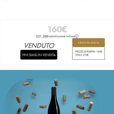
160
€
201,28
€
commissione inclusa
VENDUTO
CRONOLOGIA
PREZZO DI RISERVA:
160
€
VINI SIMILI IN VENDITA
STIMA:
210
€