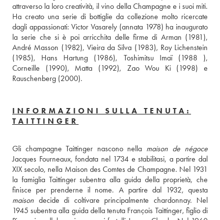
attraverso la loro creatività, il vino della Champagne e i suoi miti. 
Ha creato una serie di bottiglie da collezione molto ricercate 
dagli appassionati: Victor Vasarely (annata 1978) ha inaugurato 
la serie che si è poi arricchita delle firme di Arman (1981), 
André Masson (1982), Vieira da Silva (1983), Roy Lichenstein 
(1985), Hans Hartung (1986), Toshimitsu Imaï (1988 ), 
Corneille (1990), Matta (1992), Zao Wou Ki (1998) e 
Rauschenberg (2000).
INFORMAZIONI SULLA TENUTA:
TAITTINGER
Gli champagne Taittinger nascono nella 
maison de négoce
Jacques Fourneaux, fondata nel 1734 e stabilitasi, a partire dal 
XIX secolo, nella Maison des Comtes de Champagne. Nel 1931 
la famiglia Taittinger subentra alla guida della proprietà, che 
maison
 decide di coltivare principalmente chardonnay. Nel 
1945 subentra alla guida della tenuta François Taittinger, figlio di 