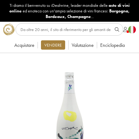
Ti diamo il benvenuto su iDealwine, leader mondiale delle
aste di vini
online
ed enoteca con un'ampia selezione di vini francesi:
Borgogna
,
Bordeaux
,
Champagne
...
Acquistare
Valutazione
Enciclopedia
VENDERE