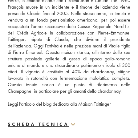
Pierre, in collaborazione con i fratelli Jean e Claude. Nel 1960 
François muore in un incidente e il timone dell’azienda viene 
preso da Claude fino al 2005. Nello stesso anno, la tenuta è 
venduta a un fondo pensionistico americano, per poi essere 
riacquistata l’anno successivo dalla Caisse Régionale Nord-Est 
del Crédit Agricole in collaborazione con Pierre-Emmanuel 
Taittinger, nipote di Claude, che diviene il presidente 
dell’azienda. Oggi l'attività è nelle preziose mani di Vitalie figlia 
di Pierre-Emanuel. Questa maison storica, all'interno delle sue 
strutture possiede gallerie di gesso di epoca gallo-romana 
uniche al mondo e uno straordinario patrimonio viticolo di 300 
ettari. Il vigneto è costituito al 40% da chardonnay, vitigno 
lavorato in rotondità con fermentazione malolattica completa. 
Questa tenuta storica è un punto di riferimento nella 
Champagne, in particolare per gli amanti dello chardonnay.
Leggi l’articolo del blog dedicato alla Maison Taittinger
SCHEDA TECNICA