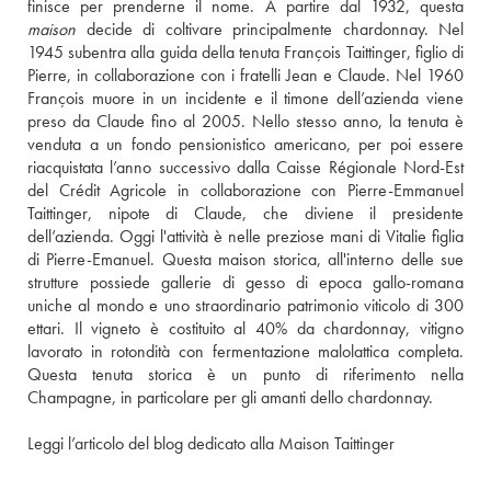
maison
 decide di coltivare principalmente chardonnay. Nel 
1945 subentra alla guida della tenuta François Taittinger, figlio di 
Pierre, in collaborazione con i fratelli Jean e Claude. Nel 1960 
François muore in un incidente e il timone dell’azienda viene 
preso da Claude fino al 2005. Nello stesso anno, la tenuta è 
venduta a un fondo pensionistico americano, per poi essere 
riacquistata l’anno successivo dalla Caisse Régionale Nord-Est 
del Crédit Agricole in collaborazione con Pierre-Emmanuel 
Taittinger, nipote di Claude, che diviene il presidente 
dell’azienda. Oggi l'attività è nelle preziose mani di Vitalie figlia 
di Pierre-Emanuel. Questa maison storica, all'interno delle sue 
strutture possiede gallerie di gesso di epoca gallo-romana 
uniche al mondo e uno straordinario patrimonio viticolo di 300 
ettari. Il vigneto è costituito al 40% da chardonnay, vitigno 
lavorato in rotondità con fermentazione malolattica completa. 
Questa tenuta storica è un punto di riferimento nella 
Champagne, in particolare per gli amanti dello chardonnay.
Leggi l’articolo del blog dedicato alla Maison Taittinger