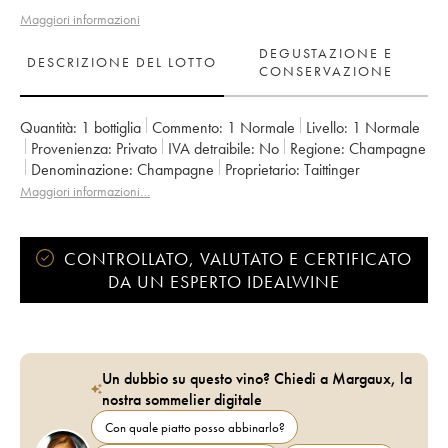
Maggiori informazioni
DEGUSTAZIONE E
DESCRIZIONE DEL LOTTO
CONSERVAZIONE
Quantità:
1 bottiglia
Commento:
1 Normale
Livello:
1
Normale
Provenienza:
privato
IVA detraibile:
no
Regione:
Champagne
Denominazione:
Champagne
Proprietario:
Taittinger
Maggiori informazioni…
CONTROLLATO, VALUTATO E CERTIFICATO
DA UN ESPERTO IDEALWINE
Un dubbio su questo vino? Chiedi a Margaux, la
nostra sommelier digitale
Con quale piatto posso abbinarlo?