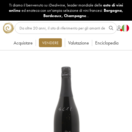
Ti diamo il benvenuto su iDealwine, leader mondiale delle
aste di vini
online
ed enoteca con un'ampia selezione di vini francesi:
Borgogna
,
Bordeaux
,
Champagne
...
Acquistare
Valutazione
Enciclopedia
VENDERE