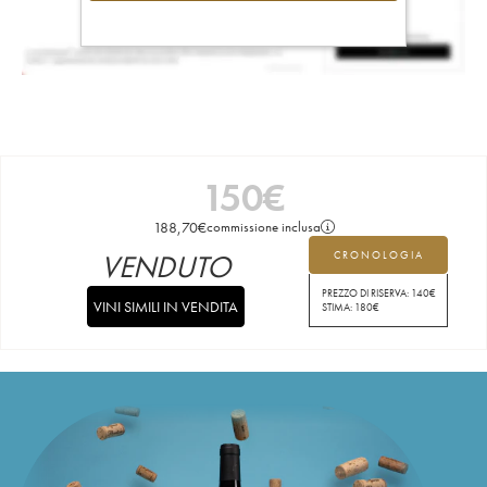
150
€
188,70
€
commissione inclusa
VENDUTO
CRONOLOGIA
PREZZO DI RISERVA:
140
€
VINI SIMILI IN VENDITA
STIMA:
180
€