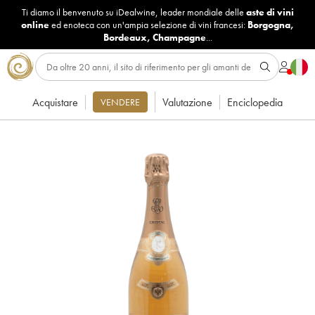
Ti diamo il benvenuto su iDealwine, leader mondiale delle
aste di vini
online
ed enoteca con un'ampia selezione di vini francesi:
Borgogna
,
Bordeaux
,
Champagne
...
Acquistare
Valutazione
Enciclopedia
VENDERE