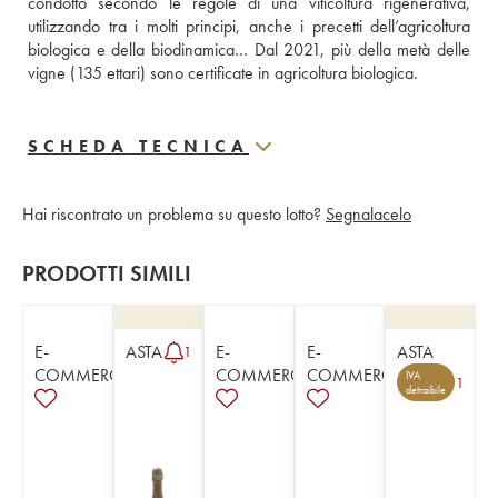
condotto secondo le regole di una viticoltura rigenerativa, 
utilizzando tra i molti principi, anche i precetti dell’agricoltura 
biologica e della biodinamica… Dal 2021, più della metà delle 
vigne (135 ettari) sono certificate in agricoltura biologica.
SCHEDA TECNICA
Hai riscontrato un problema su questo lotto?
Segnalacelo
PRODOTTI SIMILI
E-
ASTA
E-
E-
ASTA
1
COMMERCE
COMMERCE
COMMERCE
IVA
1
detraibile