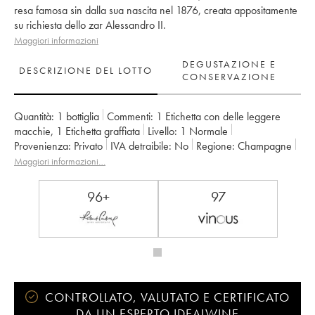
resa famosa sin dalla sua nascita nel 1876, creata appositamente
su richiesta dello zar Alessandro II.
Maggiori informazioni
DEGUSTAZIONE E
DESCRIZIONE DEL LOTTO
CONSERVAZIONE
Quantità:
1 bottiglia
Commenti:
1 Etichetta con delle leggere
macchie
,
1 Etichetta graffiata
Livello:
1
Normale
Provenienza:
privato
IVA detraibile:
no
Regione:
Champagne
Denominazione:
Champagne
Proprietario:
Louis Roederer
Maggiori informazioni…
Commenti:
italy Import
96+
97
CONTROLLATO, VALUTATO E CERTIFICATO
DA UN ESPERTO IDEALWINE