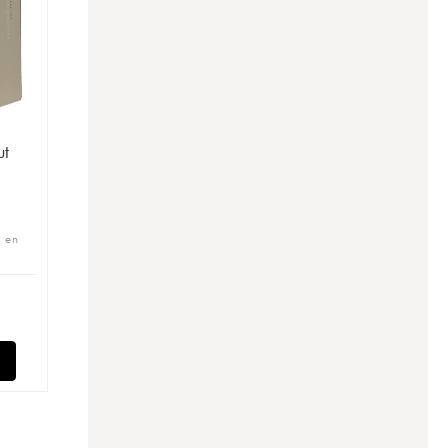
ut
 en