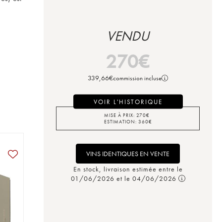
VENDU
270
€
339,66
€
commission incluse
VOIR L'HISTORIQUE
MISE À PRIX:
270
€
ESTIMATION:
360
€
VINS IDENTIQUES EN VENTE
En stock, livraison estimée entre le
01/06/2026 et le 04/06/2026