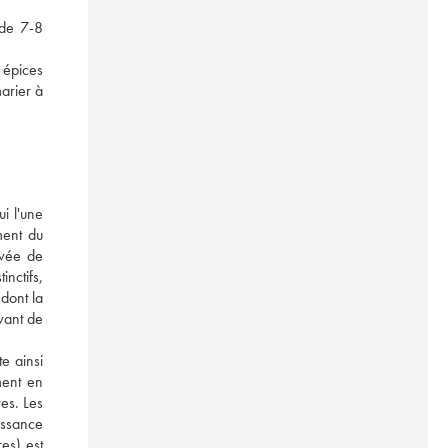
de 7-8 
épices 
arier à 
 l'une 
ent du 
vée de 
ctifs, 
dont la 
vant de 
e ainsi 
ent en 
es. Les 
issance 
s) est 