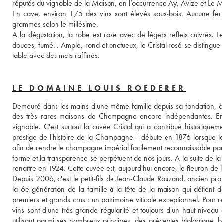
réputés du vignoble de la Maison, en l’occurrence Ay, Avize et Le Mes
En cave, environ 1/5 des vins sont élevés sous-bois. Aucune ferme
grammes selon le millésime.
A la dégustation, la robe est rose avec de légers reflets cuivrés. 
douces, fumé... Ample, rond et onctueux, le Cristal rosé se distingu
table avec des mets raffinés.
LE DOMAINE LOUIS ROEDERER
Demeuré dans les mains d'une même famille depuis sa fondation, à R
des très rares maisons de Champagne encore indépendantes. En 1
vignoble. C'est surtout la cuvée Cristal qui a contribué historique
prestige de l'histoire de la Champagne - débute en 1876 lorsque le t
afin de rendre le champagne impérial facilement reconnaissable par le t
forme et la transparence se perpétuent de nos jours. A la suite de la
renaître en 1924. Cette cuvée est, aujourd'hui encore, le fleuron de
Depuis 2006, c'est le petit-fils de Jean-Claude Rouzaud, ancien propr
la 6e génération de la famille à la tête de la maison qui détient d
premiers et grands crus : un patrimoine viticole exceptionnel. Pour res
vins sont d'une très grande régularité et toujours d'un haut niveau q
utilisant parmi ses nombreux principes, des préceptes biologique, 