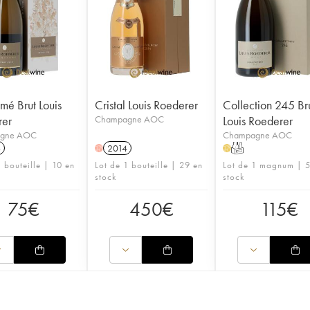
imé Brut Louis
Cristal Louis Roederer
Collection 245 Br
rer
Champagne AOC
Louis Roederer
gne AOC
Champagne AOC
6
2014
T
H
H
1 bouteille | 10 en
Lot de 1 bouteille | 29 en
Lot de 1 magnum | 5
stock
stock
75
€
450
€
115
€