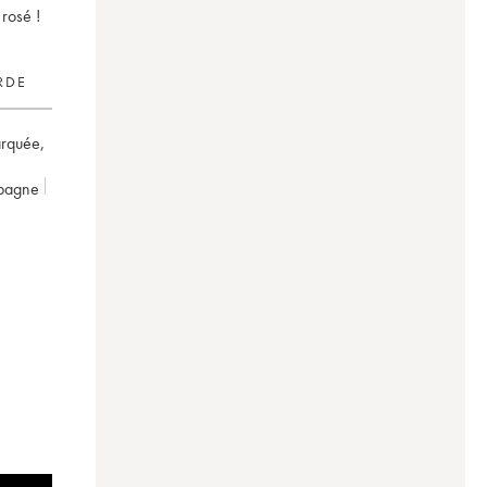
rosé !
RDE
arquée
,
pagne