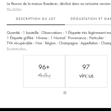
Le fleuron de la maison Roederer, décliné dans sa rarissime version 
Plus d'infos
DESCRIPTION DU LOT
DÉGUSTATION ET GA
Quantité :
1 bouteille
Observations :
1 Étiquette très légèrement m
1 Étiquette griffée
Niveau :
1
Normal
Provenance :
particulier
TVA récupérable :
non
Région :
Champagne
Appellation :
Cham
Propriétaire :
Louis Roederer
Remarque :
import Italie
En savoir plus...
96+
97