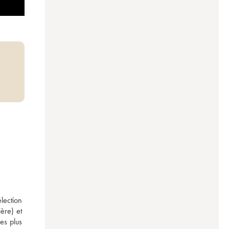
ection 
ère) et 
s plus 