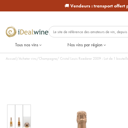
🚚
Vendeurs :
transport offert
Tous nos vins
Nos vins par région
Accueil
/
Acheter vins
/
Champagne
/
Cristal Louis Roederer 2009 - Lot de 1 bouteill