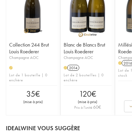
Collection 244 Brut
Blanc de Blancs Brut
Millés
Louis Roederer
Louis Roederer
Roede
Champagne AOC
Champagne AOC
Champa
201
H
2014
H
H
Lot de 
Lot de 1 bouteille | 0
Lot de 2 bouteilles | 0
stock
enchère
enchère
35
€
120
€
(
mise à prix
)
(
mise à prix
)
60
€
Prix à l'unité
IDEALWINE VOUS SUGGÈRE