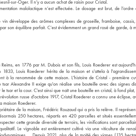
nil-sur-Oger. Il n’y a aucun achat de raisin pour Cristal.
ntation malolactique n’est effectuée. Le dosage est brut, de l’ordre 
Le vin développe des arômes complexes de groseille, framboise, cassis, 
e par son équilibre parfait. C’est évidemment un grand rosé de garde, à m
eims, en 1776 par M. Dubois et son fils, Louis Roederer est aujourd'hui
833, Louis Roederer hérita de la maison et s'attela à l'agrandissem
ment à la renommée de cette maison. L'histoire de Cristal - première cu
sar Alexandre II exige qu'on réalise une bouteille avec des signes distin
sar et la cour. C'est ainsi que naît une bouteille en cristal, à fond plat, 
 révolution russe d'octobre 1917, Cristal Roederer a connu une éclipse, a
 la maison Roederer.
iétaire de la maison, Frédéric Rouzaud qui a pris la relève. Il représent
ésormais 250 hectares, répartis en 420 parcelles et situés essentiellem
pecter cette grande diversité de terroirs, les vinifications sont parcellair
ualitatif. Le vignoble est entièrement cultivé via une viticulture de rena
biodynamiques … Depuis 2021, plus de la moitié des vignes (135 hectare