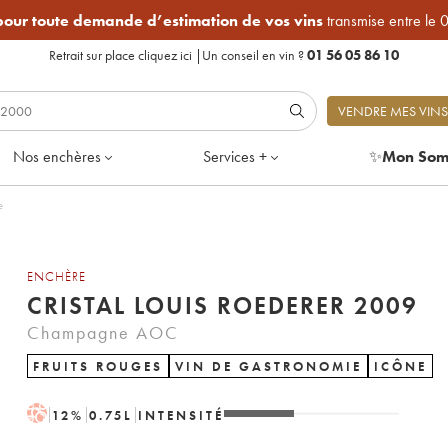
 pour toute demande d’estimation de vos vins
transmise entre le 
Retrait sur place
cliquez ici
|
Un conseil en vin ?
01 56 05 86 10
VENDRE MES VINS
Nos enchères
Services +
✨
Mon Som
e
ENCHÈRE
CRISTAL LOUIS ROEDERER 2009
Champagne AOC
FRUITS ROUGES
VIN DE GASTRONOMIE
ICÔNE
H
12
%
0.75
L
INTENSITÉ