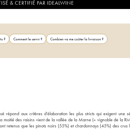
ISÉ & CERTIFIÉ PAR IDEALWINE
tu ?
Comment le servir ?
Combien va me coûter la livraison ?
 répond aux critères d'élaboration les plus stricts qui exigent une sél
 la moitié des raisins vient de la vallée de la Marne (« vignoble de la Rivi
sont retenus que les pinots noirs (55%) et chardonnays (45%) des crus le