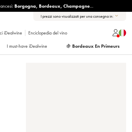
rancesi:
Borgogna
,
Bordeaux
,
Champagne
...
I prezzi sono visualizzati per una consegna in:
ici iDealwine
Enciclopedia del vino
I must-have iDealwine
🍇
Bordeaux En Primeurs