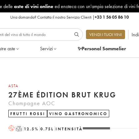
le delle
aste di vini online
ed enoteca con un'ampia selezione di vini f
Una domanda?
Contatta il nostro Servizio Clienti
|
+33 1 56 05 86 10
Ind
VENDI I TUOI VINI
tre aste
Servizi
✨Personal Sommelier
ASTA
27ÈME ÉDITION BRUT KRUG
Champagne AOC
FRUTTI ROSSI
VINO GASTRONOMICO
H
T
12.5
%
0.75
L
INTENSITÀ