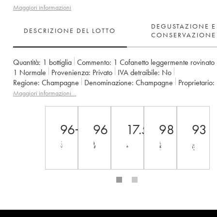
Maggiori informazioni
DEGUSTAZIONE E
DESCRIZIONE DEL LOTTO
CONSERVAZIONE
Quantità:
1 bottiglia
Commento:
1 Cofanetto leggermente rovinato
1
Normale
Provenienza:
privato
IVA detraibile:
no
Regione:
Champagne
Denominazione:
Champagne
Proprietario:
Maggiori informazioni…
96+
96
17.5+
98
93