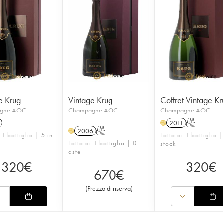
e Krug
Vintage Krug
Coffret Vintage K
gne AOC
Champagne AOC
Champagne AOC
2011
T
H
2006
T
H
 1 bottiglia | 5 in
Lotto di 1 bottiglia |
Lotto di 1 bottiglia | 0
stock
aste
320
€
320
€
670
€
(
Prezzo di riserva
)