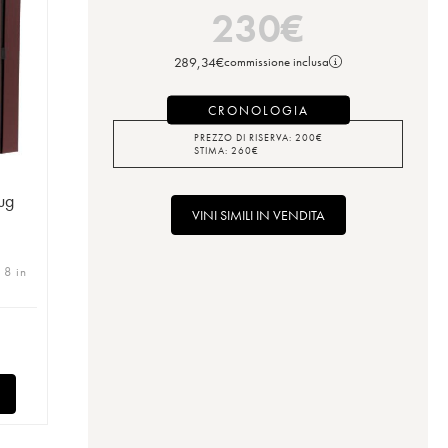
230
€
289,34
€
commissione inclusa
CRONOLOGIA
PREZZO DI RISERVA:
200
€
STIMA:
260
€
rug
VINI SIMILI IN VENDITA
 8 in