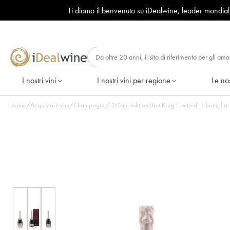
Ti diamo il benvenuto su iDealwine, leader mondia
I nostri vini
I nostri vini per regione
Le nos
Home
/
Acquistare vini
/
Champagne
/
27ème édition Brut Krug - Lotto di 1 bottiglia