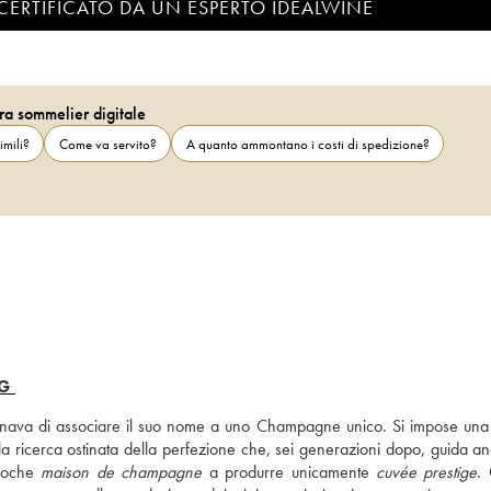
CERTIFICATO DA UN ESPERTO IDEALWINE
ra sommelier digitale
imili?
Come va servito?
A quanto ammontano i costi di spedizione?
G
va di associare il suo nome a uno Champagne unico. Si impose una 
icerca ostinata della perfezione che, sei generazioni dopo, guida anc
poche 
maison de champagne
 a produrre unicamente 
cuvée prestige
. 