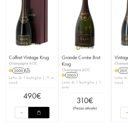
Coffret Vintage Krug
Grande Cuvée Brut
Vintag
Champagne AOC
Krug
Champa
Champagne AOC
2000
T
2011
H
H
2003
H
Lotto di 1 bottiglia | 11 in
Lotto di
Lotto di 1 bottiglia | 1
stock
stock
asta
490
€
310
€
(
Prezzo attuale
)