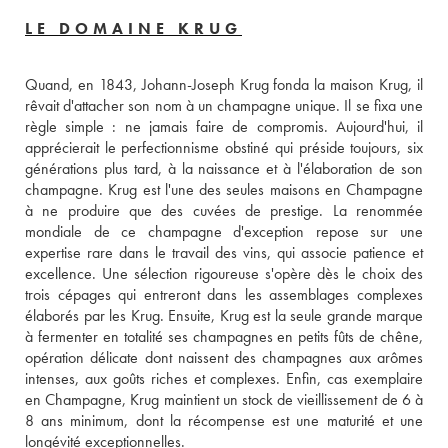
LE DOMAINE KRUG
Quand, en 1843, Johann-Joseph Krug fonda la maison Krug, il 
rêvait d'attacher son nom à un champagne unique. Il se fixa une 
règle simple : ne jamais faire de compromis. Aujourd'hui, il 
apprécierait le perfectionnisme obstiné qui préside toujours, six 
générations plus tard, à la naissance et à l'élaboration de son 
champagne. Krug est l'une des seules maisons en Champagne 
à ne produire que des cuvées de prestige. La renommée 
mondiale de ce champagne d'exception repose sur une 
expertise rare dans le travail des vins, qui associe patience et 
excellence. Une sélection rigoureuse s'opère dès le choix des 
trois cépages qui entreront dans les assemblages complexes 
élaborés par les Krug. Ensuite, Krug est la seule grande marque 
à fermenter en totalité ses champagnes en petits fûts de chêne, 
opération délicate dont naissent des champagnes aux arômes 
intenses, aux goûts riches et complexes. Enfin, cas exemplaire 
en Champagne, Krug maintient un stock de vieillissement de 6 à 
8 ans minimum, dont la récompense est une maturité et une 
longévité exceptionnelles.