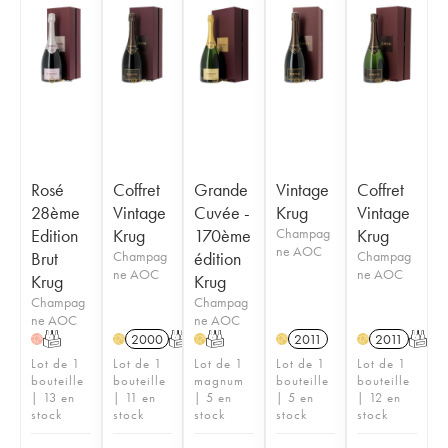
Rosé
Coffret
Grande
Vintage
Coffret
28ème
Vintage
Cuvée -
Krug
Vintage
Edition
Krug
170ème
Champag
Krug
ne AOC
Brut
Champag
édition
Champag
ne AOC
ne AOC
Krug
Krug
Champag
Champag
ne AOC
ne AOC
T
2000
T
T
2011
2011
T
H
H
H
H
H
Lot de 1
Lot de 1
Lot de 1
Lot de 1
Lot de 1
bouteille
bouteille
magnum
bouteille
bouteille
| 13 en
| 11 en
| 5 en
| 5 en
| 12 en
stock
stock
stock
stock
stock