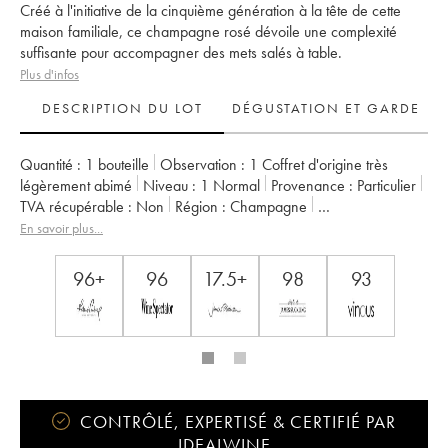
Créé à l'initiative de la cinquième génération à la tête de cette
maison familiale, ce champagne rosé dévoile une complexité
suffisante pour accompagner des mets salés à table.
Plus d'infos
DESCRIPTION DU LOT
DÉGUSTATION ET GARDE
Quantité :
1 bouteille
Observation :
1 Coffret d'origine très
légèrement abimé
Niveau :
1
Normal
Provenance :
particulier
TVA récupérable :
non
Région :
Champagne
Appellation :
Champagne
Propriétaire :
Krug
En savoir plus...
96+
96
17.5+
98
93
CONTRÔLÉ, EXPERTISÉ & CERTIFIÉ PAR
IDEALWINE