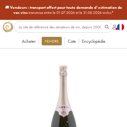
🚚
Vendeurs :
transport offert pour toute demande d’estimation de
vos vins
transmise entre le 01.07.2026 et le 31.08.2026 inclus*
Acheter
Cote
Encyclopédie
VENDRE