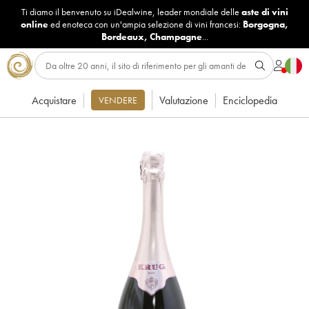
Ti diamo il benvenuto su iDealwine, leader mondiale delle
aste di vini
online
ed enoteca con un'ampia selezione di vini francesi:
Borgogna
,
Bordeaux
,
Champagne
...
Acquistare
Valutazione
Enciclopedia
VENDERE