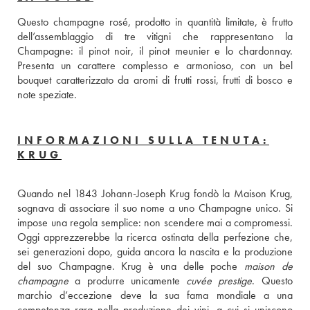
Questo champagne rosé, prodotto in quantità limitate, è frutto 
dell’assemblaggio di tre vitigni che rappresentano la 
Champagne: il pinot noir, il pinot meunier e lo chardonnay. 
Presenta un carattere complesso e armonioso, con un bel 
bouquet caratterizzato da aromi di frutti rossi, frutti di bosco e 
note speziate.
INFORMAZIONI SULLA TENUTA:
KRUG
Quando nel 1843 Johann-Joseph Krug fondò la Maison Krug, 
sognava di associare il suo nome a uno Champagne unico. Si 
impose una regola semplice: non scendere mai a compromessi. 
Oggi apprezzerebbe la ricerca ostinata della perfezione che, 
sei generazioni dopo, guida ancora la nascita e la produzione 
del suo Champagne. Krug è una delle poche 
maison de 
champagne
 a produrre unicamente 
cuvée prestige
. Questo 
marchio d’eccezione deve la sua fama mondiale a una 
competenza rara nella produzione dei vini, a cui si uniscono 