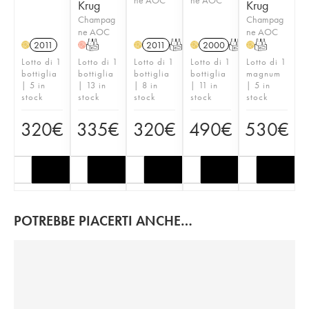
Krug
Krug
Champag
Champag
ne AOC
ne AOC
2011
T
2011
T
2000
T
T
H
H
H
H
H
Lotto di 1
Lotto di 1
Lotto di 1
Lotto di 1
Lotto di 1
bottiglia
bottiglia
bottiglia
bottiglia
magnum
| 5 in
| 13 in
| 8 in
| 11 in
| 5 in
stock
stock
stock
stock
stock
320
€
335
€
320
€
490
€
530
€
POTREBBE PIACERTI ANCHE…