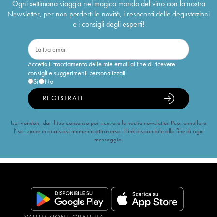
Ogni settimana viaggia nel magico mondo del vino con la nostra
Newsletter, per non perderti le novità, i resoconti delle degustazioni
e i consigli degli esperti!
Accetto il tracciamento delle mie email al fine di ricevere
consigli e suggerimenti personalizzati
Sì
No
REGISTRATI
Iscrivendoti, dai il tuo consenso per ricevere le nostre newsletter. Puoi annullare
l’iscrizione in qualsiasi momento attraverso il link disponibile alla fine di ogni
messaggio.
VALUTAZIONE GRATUITA