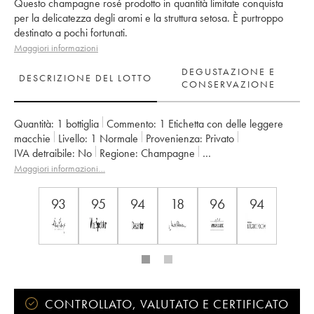
Questo champagne rosé prodotto in quantità limitate conquista
per la delicatezza degli aromi e la struttura setosa. È purtroppo
destinato a pochi fortunati.
Maggiori informazioni
DEGUSTAZIONE E
DESCRIZIONE DEL LOTTO
CONSERVAZIONE
Quantità:
1 bottiglia
Commento:
1 Etichetta con delle leggere
macchie
Livello:
1
Normale
Provenienza:
privato
IVA detraibile:
no
Regione:
Champagne
Denominazione:
Champagne
Proprietario:
Krug
Maggiori informazioni…
93
95
94
18
96
94
CONTROLLATO, VALUTATO E CERTIFICATO