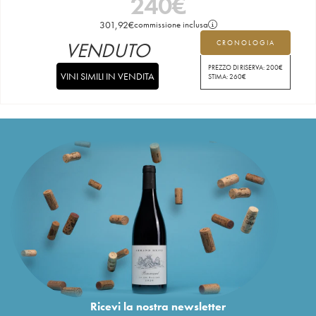
240
€
301,92
€
commissione inclusa
VENDUTO
CRONOLOGIA
PREZZO DI RISERVA:
200
€
VINI SIMILI IN VENDITA
STIMA:
260
€
Ricevi la nostra newsletter