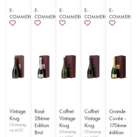
E-
E-
E-
E-
E-
COMMERCE
COMMERCE
COMMERCE
COMMERCE
COMMERCE
Vintage
Rosé
Coffret
Coffret
Grande
Krug
28ème
Vintage
Vintage
Cuvée -
Champag
Edition
Krug
Krug
170ème
ne AOC
Brut
Champag
Champag
édition
ne AOC
ne AOC