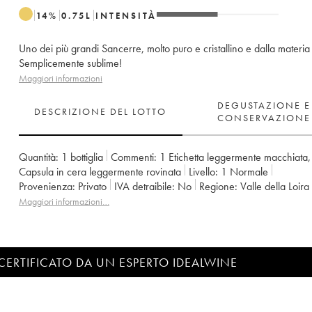
14
%
0.75
L
INTENSITÀ
Uno dei più grandi Sancerre, molto puro e cristallino e dalla materia
Semplicemente sublime!
Maggiori informazioni
DEGUSTAZIONE E
DESCRIZIONE DEL LOTTO
CONSERVAZIONE
Quantità:
1 bottiglia
Commenti:
1 Etichetta leggermente macchiata
Capsula in cera leggermente rovinata
Livello:
1
Normale
Provenienza:
privato
IVA detraibile:
no
Regione:
Valle della Loira
Denominazione:
Sancerre
Proprietario:
Edmond Vatan
Maggiori informazioni…
CERTIFICATO DA UN ESPERTO IDEALWINE