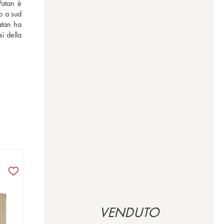
atan è 
o a sud 
tan ha 
 della 
VENDUTO