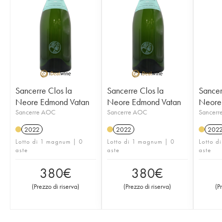
Sancerre Clos la
Sancerre Clos la
Sancer
Neore Edmond Vatan
Neore Edmond Vatan
Neore
Sancerre AOC
Sancerre AOC
Sancerr
2022
2022
202
Lotto di 1 magnum | 0
Lotto di 1 magnum | 0
Lotto d
aste
aste
aste
380
€
380
€
(
Prezzo di riserva
)
(
Prezzo di riserva
)
(
P