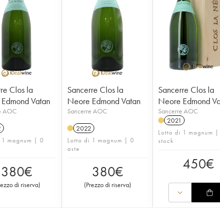
re Clos la
Sancerre Clos la
Sancerre Clos la
 Edmond Vatan
Neore Edmond Vatan
Neore Edmond Va
e AOC
Sancerre AOC
Sancerre AOC
2021
2
2022
Lotto di 1 magnum |
i 1 magnum | 0
Lotto di 1 magnum | 0
stock
aste
450
€
380
€
380
€
rezzo di riserva
)
(
Prezzo di riserva
)