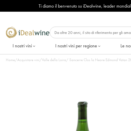
Ti diamo il benvenuto su iDealwine, leader mondia
I nostri vini
I nostri vini per regione
Le nos
Home
/
Acquistare vini
/
Valle della Loira
/
Sancerre Clos la Neore Edmond Vatan 2012