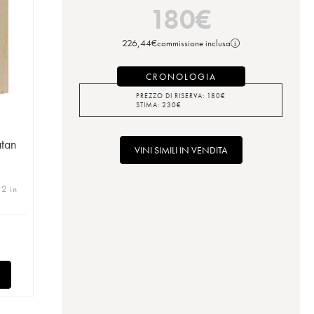
180
€
226,44
€
commissione inclusa
CRONOLOGIA
PREZZO DI RISERVA:
180
€
STIMA:
230
€
tan
VINI SIMILI IN VENDITA
 2 in