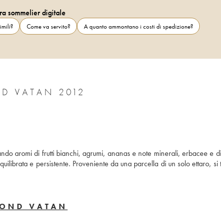
ra sommelier digitale
imili?
Come va servito?
A quanto ammontano i costi di spedizione?
D VATAN 2012
ando aromi di frutti bianchi, agrumi, ananas e note minerali, erbacee e di
uilibrata e persistente. Proveniente da una parcella di un solo ettaro, si tr
MOND VATAN