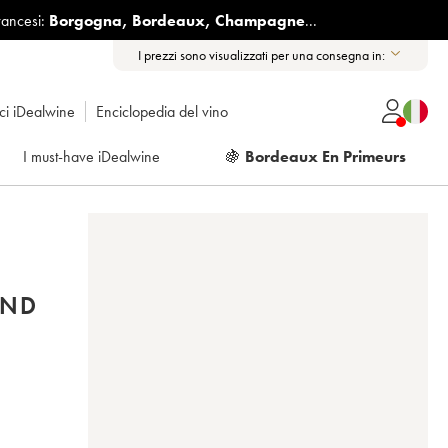
rancesi:
Borgogna
,
Bordeaux
,
Champagne
...
I prezzi sono visualizzati per una consegna in:
ici iDealwine
Enciclopedia del vino
I must-have iDealwine
🍇
Bordeaux En Primeurs
OND