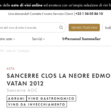
le delle
aste di vini online
ed enoteca con un'ampia selezione di vini f
Una domanda?
Contatta il nostro Servizio Clienti
|
+33 1 56 05 86 10
Ind
VENDI I TUOI VINI
tre aste
Servizi
✨Personal Sommelier
 - Lotto di 1 bottiglia
ASTA
SANCERRE CLOS LA NEORE EDM
VATAN 2012
Sancerre AOC
AGRUMI
VINO GASTRONOMICO
VINO DA INVECCHIAMENTO