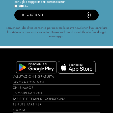
consigli e suggerimenti personalizzati
Sì
No
REGISTRATI
Iscrivendoti, dai il tuo consenso per ricevere le nostre newsletter. Puoi annullare
l’iscrizione in qualsiasi momento attraverso il link disponibile alla fine di ogni
messaggio.
VALUTAZIONE GRATUITA
LAVORA CON NOI
CHI SIAMO?
I NOSTRI IMPEGNI
TARIFFE E TEMPI DI CONSEGNA
TENUTE PARTNER
STAMPA