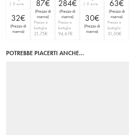
87
€
284
€
63
€
| 0 aste
| 0 aste
(
Prezzo di
(
Prezzo di
(
Prezzo di
32
€
30
€
riserva
)
riserva
)
riserva
)
Prezzo a
Prezzo a
Prezzo a
(
Prezzo di
(
Prezzo di
bottiglia
bottiglia
bottiglia
riserva
)
riserva
)
21,75
€
94,67
€
31,50
€
POTREBBE PIACERTI ANCHE…