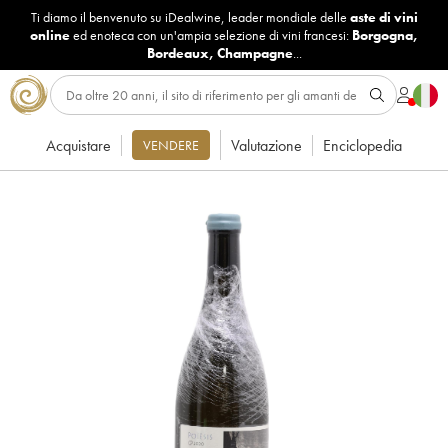
Ti diamo il benvenuto su iDealwine, leader mondiale delle
aste di vini
online
ed enoteca con un'ampia selezione di vini francesi:
Borgogna
,
Bordeaux
,
Champagne
...
Acquistare
Valutazione
Enciclopedia
VENDERE