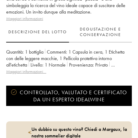
simboleggia la ricerca del vino ideale capace di suscitare delle
emozioni. Un invito dunque alla meditazione.
Maggiori informazioni
DEGUSTAZIONE E
DESCRIZIONE DEL LOTTO
CONSERVAZIONE
Quantità:
1 bottiglia
Commenti:
1 Capsula in cera
,
1 Etichetta
con delle leggere macchie
,
1 Pellicola protettiva intorno
all'etichetta
Livello:
1
Normale
Provenienza:
privato
IVA detraibile:
no
Regione:
Valle della Loira
Maggiori informazioni…
Denominazione:
Vin de France
Proprietario:
Clos des Plantes - Olivier Lejeune
CONTROLLATO, VALUTATO E CERTIFICATO
DA UN ESPERTO IDEALWINE
Un dubbio su questo vino? Chiedi a Margaux, la
nostra sommelier digitale