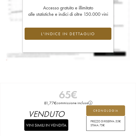
Accesso gratuito e illimitato
alle statistiche e indici di oltre 150.000 vini
L'INDICE IN DETTAGLIO
65
€
81,77
€
commissione inclusa
VENDUTO
CRONOLOGIA
PREZZO DI RISERVA:
55
€
VINI SIMILI IN VENDITA
STIMA:
75
€