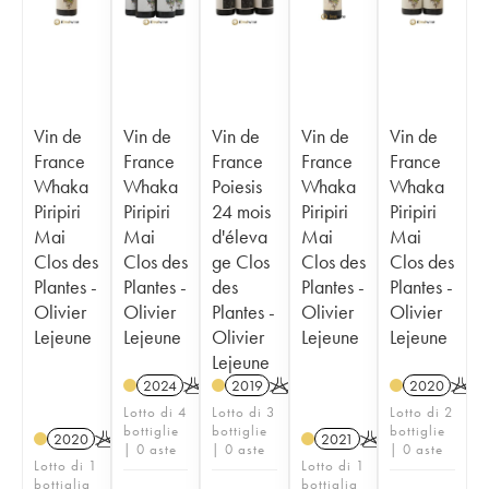
Vin de
Vin de
Vin de
Vin de
Vin de
France
France
France
France
France
Whaka
Whaka
Poiesis
Whaka
Whaka
Piripiri
Piripiri
24 mois
Piripiri
Piripiri
Mai
Mai
d'éleva
Mai
Mai
Clos des
Clos des
ge Clos
Clos des
Clos des
Plantes -
Plantes -
des
Plantes -
Plantes -
Olivier
Olivier
Plantes -
Olivier
Olivier
Lejeune
Lejeune
Olivier
Lejeune
Lejeune
Lejeune
2024
K
2019
K
2020
K
Lotto di 4
Lotto di 3
Lotto di 2
bottiglie
bottiglie
bottiglie
2020
K
2021
K
| 0 aste
| 0 aste
| 0 aste
Lotto di 1
Lotto di 1
bottiglia
bottiglia