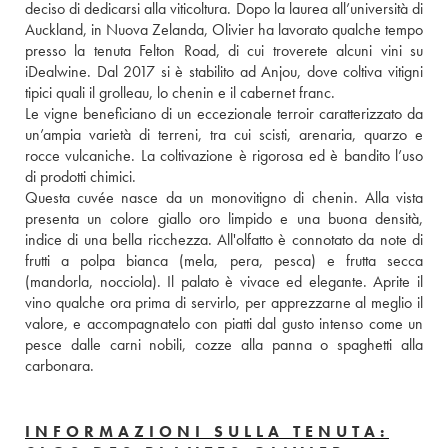
deciso di dedicarsi alla viticoltura. Dopo la laurea all’università di 
Auckland, in Nuova Zelanda, Olivier ha lavorato qualche tempo 
presso la tenuta Felton Road, di cui troverete alcuni vini su 
iDealwine. Dal 2017 si è stabilito ad Anjou, dove coltiva vitigni 
tipici quali il grolleau, lo chenin e il cabernet franc. 
Le vigne beneficiano di un eccezionale terroir caratterizzato da 
un’ampia varietà di terreni, tra cui scisti, arenaria, quarzo e 
rocce vulcaniche. La coltivazione è rigorosa ed è bandito l’uso 
di prodotti chimici. 
Questa cuvée nasce da un monovitigno di chenin. Alla vista 
presenta un colore giallo oro limpido e una buona densità, 
indice di una bella ricchezza. All'olfatto è connotato da note di 
frutti a polpa bianca (mela, pera, pesca) e frutta secca 
(mandorla, nocciola). Il palato è vivace ed elegante. Aprite il 
vino qualche ora prima di servirlo, per apprezzarne al meglio il 
valore, e accompagnatelo con piatti dal gusto intenso come un 
pesce dalle carni nobili, cozze alla panna o spaghetti alla 
carbonara.
INFORMAZIONI SULLA TENUTA: