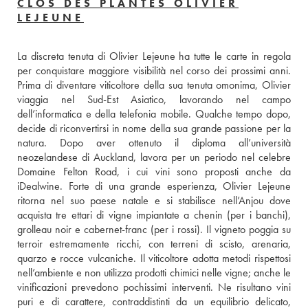
CLOS DES PLANTES OLIVIER
LEJEUNE
La discreta tenuta di Olivier Lejeune ha tutte le carte in regola 
per conquistare maggiore visibilità nel corso dei prossimi anni. 
Prima di diventare viticoltore della sua tenuta omonima, Olivier 
viaggia nel Sud-Est Asiatico, lavorando nel campo 
dell’informatica e della telefonia mobile. Qualche tempo dopo, 
decide di riconvertirsi in nome della sua grande passione per la 
natura. Dopo aver ottenuto il diploma all’università 
neozelandese di Auckland, lavora per un periodo nel celebre 
Domaine Felton Road, i cui vini sono proposti anche da 
iDealwine. Forte di una grande esperienza, Olivier Lejeune 
ritorna nel suo paese natale e si stabilisce nell’Anjou dove 
acquista tre ettari di vigne impiantate a chenin (per i banchi), 
grolleau noir e cabernet-franc (per i rossi). Il vigneto poggia su 
terroir estremamente ricchi, con terreni di scisto, arenaria, 
quarzo e rocce vulcaniche. Il viticoltore adotta metodi rispettosi 
nell’ambiente e non utilizza prodotti chimici nelle vigne; anche le 
vinificazioni prevedono pochissimi interventi. Ne risultano vini 
puri e di carattere, contraddistinti da un equilibrio delicato, 