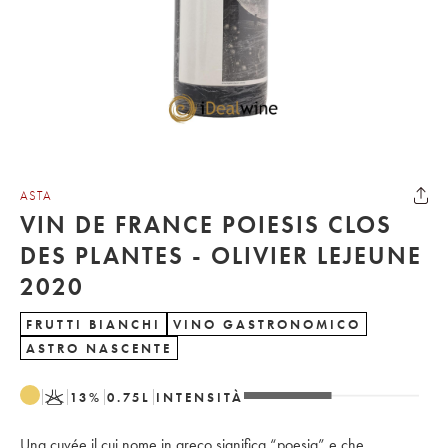
ASTA
VIN DE FRANCE POIESIS CLOS
DES PLANTES - OLIVIER LEJEUNE
2020
FRUTTI BIANCHI
VINO GASTRONOMICO
ASTRO NASCENTE
K
13
%
0.75
L
INTENSITÀ
Una cuvée il cui nome in greco significa “poesia” e che