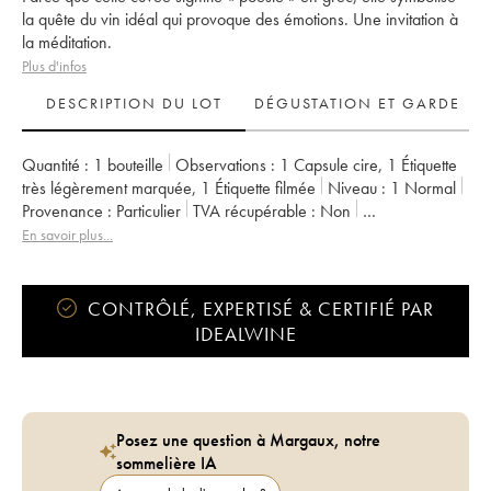
la quête du vin idéal qui provoque des émotions. Une invitation à
la méditation.
Plus d'infos
DESCRIPTION DU LOT
DÉGUSTATION ET GARDE
Quantité :
1 bouteille
Observations :
1 Capsule cire
,
1 Étiquette
très légèrement marquée
,
1 Étiquette filmée
Niveau :
1
Normal
Provenance :
particulier
TVA récupérable :
non
Région :
Vallée de la Loire
Appellation :
Vin de France
En savoir plus...
Propriétaire :
Clos des Plantes - Olivier Lejeune
CONTRÔLÉ, EXPERTISÉ & CERTIFIÉ PAR
IDEALWINE
Posez une question à Margaux, notre
sommelière IA