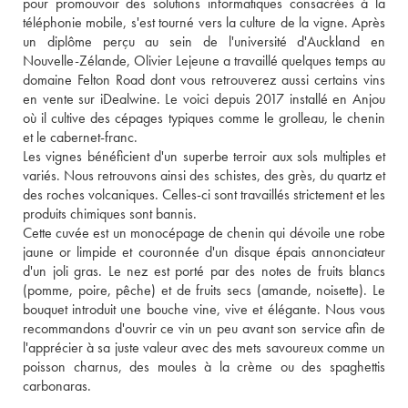
pour promouvoir des solutions informatiques consacrées à la 
téléphonie mobile, s'est tourné vers la culture de la vigne. Après 
un diplôme perçu au sein de l'université d'Auckland en 
Nouvelle-Zélande, Olivier Lejeune a travaillé quelques temps au 
domaine Felton Road dont vous retrouverez aussi certains vins 
en vente sur iDealwine. Le voici depuis 2017 installé en Anjou 
où il cultive des cépages typiques comme le grolleau, le chenin 
et le cabernet-franc. 
Les vignes bénéficient d'un superbe terroir aux sols multiples et 
variés. Nous retrouvons ainsi des schistes, des grès, du quartz et 
des roches volcaniques. Celles-ci sont travaillés strictement et les 
produits chimiques sont bannis. 
Cette cuvée est un monocépage de chenin qui dévoile une robe 
jaune or limpide et couronnée d'un disque épais annonciateur 
d'un joli gras. Le nez est porté par des notes de fruits blancs 
(pomme, poire, pêche) et de fruits secs (amande, noisette). Le 
bouquet introduit une bouche vine, vive et élégante. Nous vous 
recommandons d'ouvrir ce vin un peu avant son service afin de 
l'apprécier à sa juste valeur avec des mets savoureux comme un 
poisson charnus, des moules à la crème ou des spaghettis 
carbonaras.