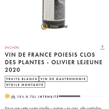
ENCHÈRE
VIN DE FRANCE POIESIS CLOS
DES PLANTES - OLIVIER LEJEUNE
2020
FRUITS BLANCS
VIN DE GASTRONOMIE
ETOILE MONTANTE
K
13
%
0.75
L
INTENSITÉ
Parce que cette cuvée signifie « poésie » en grec, elle symbolise