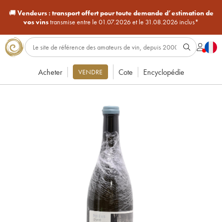
🚚
Vendeurs :
transport offert pour toute demande d’estimation de
vos vins
transmise entre le 01.07.2026 et le 31.08.2026 inclus*
Acheter
Cote
Encyclopédie
VENDRE