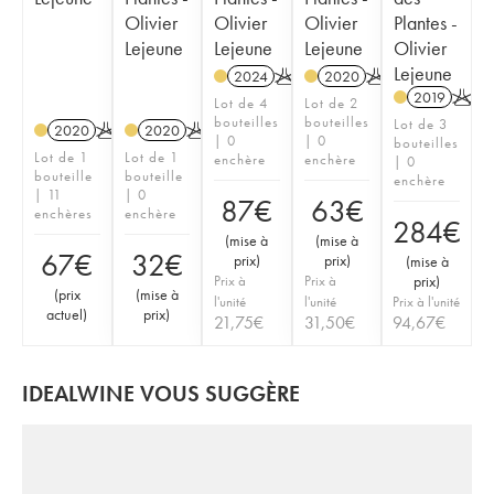
Olivier
Olivier
Olivier
Plantes -
Lejeune
Lejeune
Lejeune
Olivier
Lejeune
2024
K
2020
K
2019
K
Lot de 4
Lot de 2
bouteilles
bouteilles
Lot de 3
2020
K
2020
K
| 0
| 0
bouteilles
Lot de 1
Lot de 1
enchère
enchère
| 0
bouteille
bouteille
enchère
| 11
| 0
87
€
63
€
enchères
enchère
284
€
(
mise à
(
mise à
67
€
32
€
prix
)
prix
)
(
mise à
Prix à
Prix à
prix
)
(
prix
(
mise à
l'unité
l'unité
Prix à l'unité
actuel
)
prix
)
21,75
€
31,50
€
94,67
€
IDEALWINE VOUS SUGGÈRE