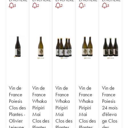
5
2
2
1
5
Vin de
Vin de
Vin de
Vin de
Vin de
France
France
France
France
France
Poiesis
Whaka
Whaka
Whaka
Poiesis
Clos des
Piripiri
Piripiri
Piripiri
24 mois
Plantes -
Mai
Mai
Mai
d'éleva
Olivier
Clos des
Clos des
Clos des
ge Clos
Lejeune
Plantes -
Plantes -
Plantes -
des