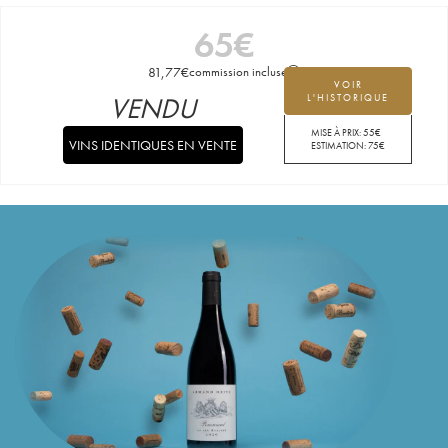
65
€
81,77
€
commission incluse
VOIR
VENDU
L'HISTORIQUE
MISE À PRIX:
55
€
VINS IDENTIQUES EN VENTE
ESTIMATION:
75
€