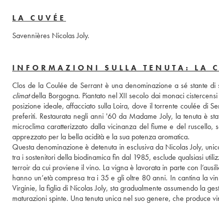
LA CUVÉE
Savennières Nicolas Joly.
INFORMAZIONI SULLA TENUTA: LA 
climat
 della Borgogna. Piantato nel XII secolo dai monaci cistercensi d
posizione ideale, affacciato sulla Loira, dove il torrente coulée di Ser
preferiti. Restaurata negli anni '60 da Madame Joly, la tenuta è sta
microclima caratterizzato dalla vicinanza del fiume e del ruscello, 
apprezzato per la bella acidità e la sua potenza aromatica. 
Questa denominazione è detenuta in esclusiva da Nicolas Joly, unico 
tra i sostenitori della biodinamica fin dal 1985, esclude qualsiasi utiliz
terroir da cui proviene il vino. La vigna è lavorata in parte con l’aus
hanno un’età compresa tra i 35 e gli oltre 80 anni. In cantina la vin
Virginie, la figlia di Nicolas Joly, sta gradualmente assumendo la gest
maturazioni spinte. Una tenuta unica nel suo genere, che produce vini 