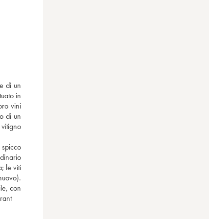
uato in 
ro vini 
o di un 
itigno 
 spicco 
dinario 
le viti 
nuovo). 
le, con 
rrant