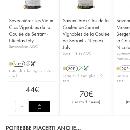
Savennières Les Vieux
Savennières Clos de la
Savenn
Clos Vignobles de la
Coulée de Serrant
Moines
Coulée de Serrant -
Vignobles de la Coulée
Berger
Nicolas Joly
de Serrant - Nicolas
la Cou
Savennières AOC
Joly
Nicola
Savennières AOC
Savenni
Moines
2023
A
S
2011
A
S
202
Lotto di 1 bottiglia | 26 in
Lotto di 1 bottiglia | 0
Lotto di
stock
aste
aste
44
€
70
€
(
Prezzo di riserva
)
(
P
POTREBBE PIACERTI ANCHE…