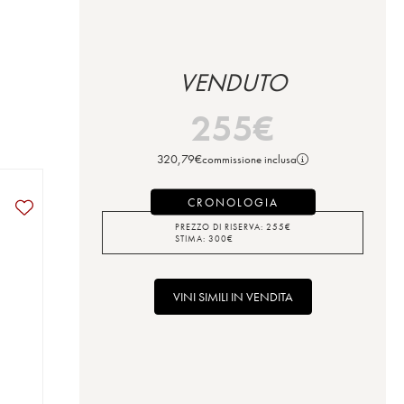
VENDUTO
255
€
320,79
€
commissione inclusa
CRONOLOGIA
PREZZO DI RISERVA:
255
€
STIMA:
300
€
VINI SIMILI IN VENDITA