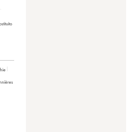
tituito
chie
ennières