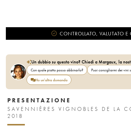
CONTROLLATO, VALUTATO E 
Un dubbio su questo vino? Chiedi a Margaux, la nost
Con quale piatto posso abbinarlo?
Puoi consigliarmi dei vini s
Ho un'altra domanda
PRESENTAZIONE
SAVENNIÈRES VIGNOBLES DE LA C
2018