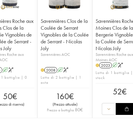
ières Roche aux
Savennières Clos de la
Savennières Roch
 Clos de la
Coulée de Serrant
Moines Clos de l
ie Vignobles de
Vignobles de la Coulée
Bergerie Vignoble
lée de Serrant -
de Serrant - Nicolas
la Coulée de Serra
s Joly
Joly
Nicolas Joly
ères Roche aux
Savennières AOC
Savennières Roche au
 AOC
Moines AOC
2023
A
S
4
A
S
2008
A
S
Lotto di 1 bottiglia |
 1 bottiglia | 0
Lotto di 2 bottiglie | 1
stock
asta
52
€
50
€
160
€
rezzo di riserva
)
(
Prezzo attuale
)
80
€
Prezzo a bottiglia