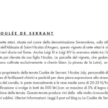
COULÉE DE SERRANT
ell'Abbazia di Saint-Nicolas d'Angers, questo vigneto di sette ettari è sit
rant sfocia nel fiume. Anche Luigi XI e Luigi XIV lo avevano eletto tra i lo
ta poi rilevata da suo figlio Nicolas. Le parcelle del vigneto, che godon
sono coltivate esclusivamente a chenin blanc (o pineau de la Loire), un v
proprietario della tenuta Coulée de Serrant. Nicolas Joly, personalità di
zo di fertilizzanti chimici e pesticidi per dare piena espressione allo straor
ilio del cavallo, in parte manualmente e le rese medie sono di 20-25 hl/ha; 
ificazione si svolge in botti da 500 litri (con un massimo di 5% di legno 
ione della tenuta. Questa tenuta produce vini dallo  stile molto riconoscibi
sublimi. Ulteriori informazioni: 
Leggi il post sul blog su La Coulée de Se