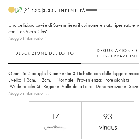
A
S
15
%
2.25
L
INTENSITÀ
Una deliziosa cuvée di Savennières il cui nome è stato ripensato e sos
con "Les Vieux Clos".
Maggiori informazioni
DEGUSTAZIONE E
DESCRIZIONE DEL LOTTO
CONSERVAZIONE
Quantità:
3 bottiglie
Commento:
3 Etichette con delle leggere mac
Livello:
1
3cm
,
1
2cm
,
1
Normale
Provenienza:
professionista
IVA detraibile:
sì
Regione:
Valle della Loira
Denominazione:
Sav
Proprietario:
Vignobles de la Coulée de Serrant - Nicolas Joly
Maggiori informazioni…
17
93