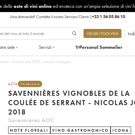
le delle
aste di vini online
ed enoteca con un'ampia selezione di vini f
Una domanda?
Contatta il nostro Servizio Clienti
|
+33 1 56 05 86 10
Ind
VENDI I TUOI VINI
tre aste
Servizi
✨Personal Sommelier
rant - Nicolas Joly 2018 - Lotto di 3 bottiglie
ASTA
IVA detraibile
SAVENNIÈRES VIGNOBLES DE LA
COULÉE DE SERRANT - NICOLAS J
2018
Savennières AOC
NOTE FLOREALI
VINO GASTRONOMICO
ICONA