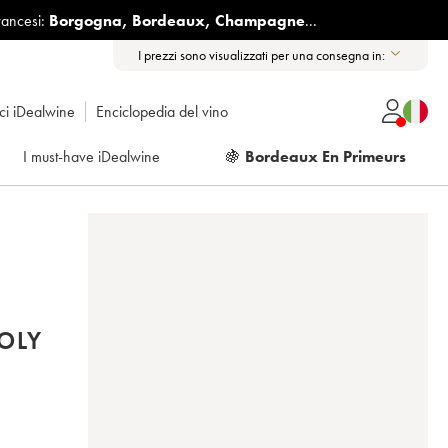
rancesi:
Borgogna
,
Bordeaux
,
Champagne
...
I prezzi sono visualizzati per una consegna in:
ici iDealwine
Enciclopedia del vino
I must-have iDealwine
🍇
Bordeaux En Primeurs
OLY