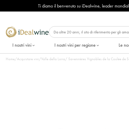
Ti diamo il benvenuto su iDealwine, leader mondia
I nostri vini
I nostri vini per regione
Le nos
Home
/
Acquistare vini
/
Valle della Loira
/
Savennières Vignobles de la Coulée de Ser