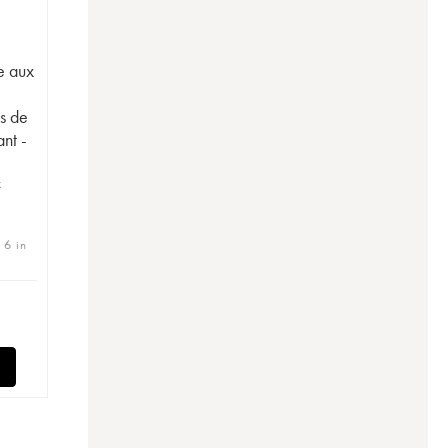
e aux
a
s de
nt -
x
 6 in