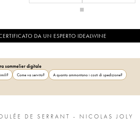
CERTIFICATO DA UN ESPERTO IDEALWINE
ra sommelier digitale
imili?
Come va servito?
A quanto ammontano i costi di spedizione?
OULÉE DE SERRANT - NICOLAS JOLY