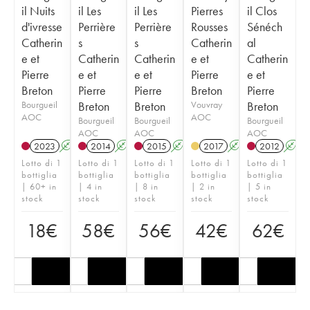
il Nuits
il Les
il Les
Pierres
il Clos
d'ivresse
Perrière
Perrière
Rousses
Sénéch
Catherin
s
s
Catherin
al
e et
Catherin
Catherin
e et
Catherin
Pierre
e et
e et
Pierre
e et
Breton
Pierre
Pierre
Breton
Pierre
Bourgueil
Breton
Breton
Vouvray
Breton
AOC
AOC
Bourgueil
Bourgueil
Bourgueil
AOC
AOC
AOC
2023
A
K
2014
A
K
2015
A
K
2017
A
2012
A
Lotto di 1
Lotto di 1
Lotto di 1
Lotto di 1
Lotto di 1
bottiglia
bottiglia
bottiglia
bottiglia
bottiglia
| 60+ in
| 4 in
| 8 in
| 2 in
| 5 in
stock
stock
stock
stock
stock
18
€
58
€
56
€
42
€
62
€