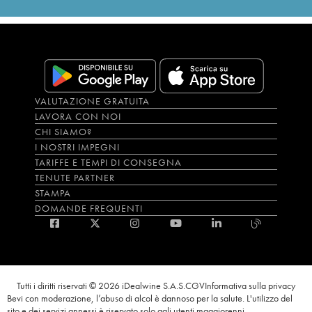
VALUTAZIONE GRATUITA
LAVORA CON NOI
CHI SIAMO?
I NOSTRI IMPEGNI
TARIFFE E TEMPI DI CONSEGNA
TENUTE PARTNER
STAMPA
DOMANDE FREQUENTI
Tutti i diritti riservati © 2026 iDealwine S.A.S.
CGV
Informativa sulla privacy
Bevi con moderazione, l’abuso di alcol è dannoso per la salute. L'utilizzo del
sito e dei servizi annessi è riservato solo agli utenti maggiorenni.