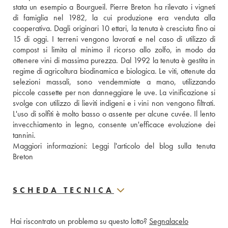
stata un esempio a Bourgueil. Pierre Breton ha rilevato i vigneti 
di famiglia nel 1982, la cui produzione era venduta alla 
cooperativa. Dagli originari 10 ettari, la tenuta è cresciuta fino ai 
15 di oggi. I terreni vengono lavorati e nel caso di utilizzo di 
compost si limita al minimo il ricorso allo zolfo, in modo da 
ottenere vini di massima purezza. Dal 1992 la tenuta è gestita in 
regime di agricoltura biodinamica e biologica. Le viti, ottenute da 
selezioni massali, sono vendemmiate a mano, utilizzando 
piccole cassette per non danneggiare le uve. La vinificazione si 
svolge con utilizzo di lieviti indigeni e i vini non vengono filtrati. 
L'uso di solfiti è molto basso o assente per alcune cuvée. Il lento 
invecchiamento in legno, consente un'efficace evoluzione dei 
tannini. 
Maggiori informazioni: 
Leggi l'articolo del blog sulla tenuta 
Breton 
SCHEDA TECNICA
Hai riscontrato un problema su questo lotto?
Segnalacelo