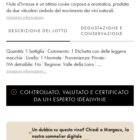
Nuits d’Ivresse è un’ottima cuvée corposa e aromatica, prodotta
da due viticoltori simbolo del movimento dei vini naturali.
Maggiori informazioni
DEGUSTAZIONE E
DESCRIZIONE DEL LOTTO
CONSERVAZIONE
Quantità:
1 bottiglia
Commento:
1 Etichetta con delle leggere
macchie
Livello:
1
Normale
Provenienza:
privato
IVA detraibile:
no
Regione:
Valle della Loira
Denominazione:
Bourgueil
Maggiori informazioni…
Proprietario:
Catherine et Pierre Breton
CONTROLLATO, VALUTATO E CERTIFICATO
DA UN ESPERTO IDEALWINE
Un dubbio su questo vino? Chiedi a Margaux, la
nostra sommelier digitale