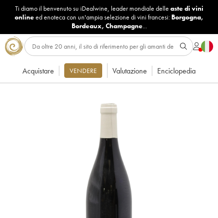
Ti diamo il benvenuto su iDealwine, leader mondiale delle
aste di vini
online
ed enoteca con un'ampia selezione di vini francesi:
Borgogna
,
Bordeaux
,
Champagne
...
Acquistare
Valutazione
Enciclopedia
VENDERE