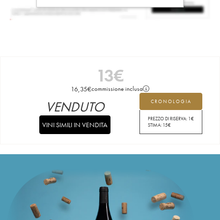
13
€
16,35
€
commissione inclusa
VENDUTO
CRONOLOGIA
PREZZO DI RISERVA:
1
€
VINI SIMILI IN VENDITA
STIMA:
15
€