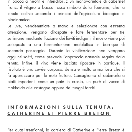
in bocca a neofiti e intenditori.È un monovarietale di cabernet 
franc, il vitigno a bacca rossa simbolo della Touraine, che la 
tenuta coltiva secondo i principi dell’agricoltura biologica e 
biodinamica.
Le uve, vendemmiate a mano e selezionate con estrema 
attenzione, vengono diraspate e fatte fermentare per tre 
settimane mediante l’azione dei lieviti indigeni; il mosto viene poi 
sottoposto a una fermentazione malolattica in barrique di 
secondo passaggio. Durante la vinificazione non vengono 
aggiunti solfiti, come prevede l’approccio naturale seguito dalla 
tenuta. Infine, il vino viene lasciato riposare in barrique. Il 
risultato è una cuvée corposa, densa e molto armoniosa che si 
fa apprezzare per le note fruttate. Consigliamo di abbinarla a 
piatti importanti come un paté in crosta, un purè di zucca di 
Hokkaido alle castagne oppure dei funghi farciti.
INFORMAZIONI SULLA TENUTA:
CATHERINE ET PIERRE BRETON
Per quasi trent'anni, la carriera di Catherine e Pierre Breton è 