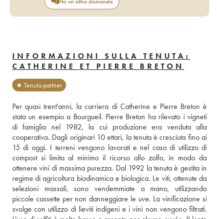
Ho un'altra domanda
INFORMAZIONI SULLA TENUTA:
CATHERINE ET PIERRE BRETON
★ Tenuta partner
Per quasi trent'anni, la carriera di Catherine e Pierre Breton è 
stata un esempio a Bourgueil. Pierre Breton ha rilevato i vigneti 
di famiglia nel 1982, la cui produzione era venduta alla 
cooperativa. Dagli originari 10 ettari, la tenuta è cresciuta fino ai 
15 di oggi. I terreni vengono lavorati e nel caso di utilizzo di 
compost si limita al minimo il ricorso allo zolfo, in modo da 
ottenere vini di massima purezza. Dal 1992 la tenuta è gestita in 
regime di agricoltura biodinamica e biologica. Le viti, ottenute da 
selezioni massali, sono vendemmiate a mano, utilizzando 
piccole cassette per non danneggiare le uve. La vinificazione si 
svolge con utilizzo di lieviti indigeni e i vini non vengono filtrati. 