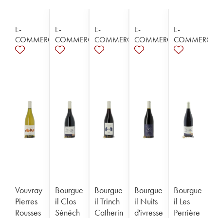
E-
E-
E-
E-
E-
COMMERCE
COMMERCE
COMMERCE
COMMERCE
COMMERCE
Vouvray
Bourgue
Bourgue
Bourgue
Bourgue
Pierres
il Clos
il Trinch
il Nuits
il Les
Rousses
Sénéch
Catherin
d'ivresse
Perrière