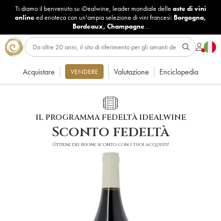
Ti diamo il benvenuto su iDealwine, leader mondiale delle
aste di vini
online
ed enoteca con un'ampia selezione di vini francesi:
Borgogna
,
Bordeaux
,
Champagne
...
Acquistare
Valutazione
Enciclopedia
VENDERE
IL PROGRAMMA FEDELTÀ IDEALWINE
Sconto fedeltà
Ottieni dei buoni sconto con i tuoi acquisti!