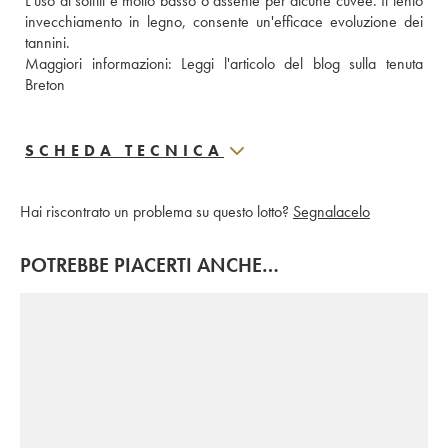
L'uso di solfiti è molto basso o assente per alcune cuvée. Il lento 
invecchiamento in legno, consente un'efficace evoluzione dei 
tannini. 
Maggiori informazioni: 
Leggi l'articolo del blog sulla tenuta 
Breton 
SCHEDA TECNICA
Hai riscontrato un problema su questo lotto?
Segnalacelo
POTREBBE PIACERTI ANCHE…