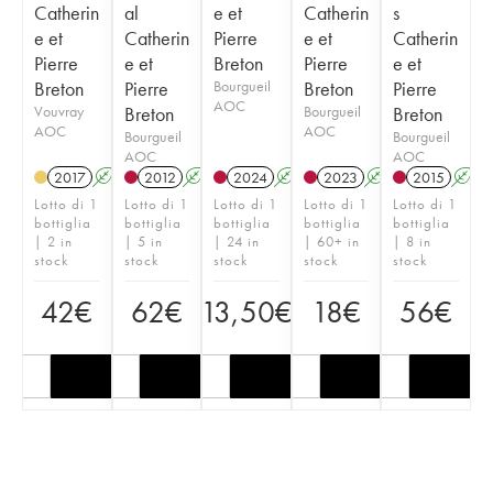
Catherin
al
e et
Catherin
s
e et
Catherin
Pierre
e et
Catherin
Pierre
e et
Breton
Pierre
e et
Breton
Pierre
Bourgueil
Breton
Pierre
AOC
Vouvray
Breton
Bourgueil
Breton
AOC
AOC
Bourgueil
Bourgueil
AOC
AOC
2017
A
2012
A
K
2024
A
K
2023
A
K
2015
A
Lotto di 1
Lotto di 1
Lotto di 1
Lotto di 1
Lotto di 1
bottiglia
bottiglia
bottiglia
bottiglia
bottiglia
| 2 in
| 5 in
| 24 in
| 60+ in
| 8 in
stock
stock
stock
stock
stock
42
€
62
€
13,50
€
18
€
56
€