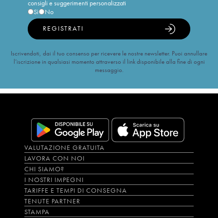
consigli e suggerimenti personalizzati
Sì
No
REGISTRATI
Iscrivendoti, dai il tuo consenso per ricevere le nostre newsletter. Puoi annullare
l’iscrizione in qualsiasi momento attraverso il link disponibile alla fine di ogni
messaggio.
VALUTAZIONE GRATUITA
LAVORA CON NOI
CHI SIAMO?
I NOSTRI IMPEGNI
TARIFFE E TEMPI DI CONSEGNA
TENUTE PARTNER
STAMPA