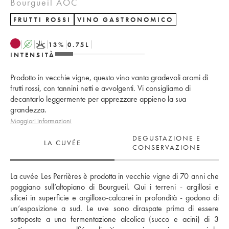
Bourgueil AOC
FRUTTI ROSSI
VINO GASTRONOMICO
A
K
13
%
0.75
L
INTENSITÀ
Prodotto in vecchie vigne, questo vino vanta gradevoli aromi di
frutti rossi, con tannini netti e avvolgenti. Vi consigliamo di
decantarlo leggermente per apprezzare appieno la sua
grandezza.
Maggiori informazioni
DEGUSTAZIONE E
LA CUVÉE
CONSERVAZIONE
La cuvée Les Perrières è prodotta in vecchie vigne di 70 anni che 
poggiano sull’altopiano di Bourgueil. Qui i terreni - argillosi e 
silicei in superficie e argilloso-calcarei in profondità - godono di 
un’esposizione a sud. Le uve sono diraspate prima di essere 
sottoposte a una fermentazione alcolica (succo e acini) di 3 