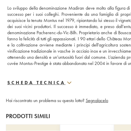
Lo sviluppo della denominazione Madiran deve molto alla figura di
successo per i suoi colleghi. Proveniente da una famiglia di propr
acquisisce la tenuta Montus nel 1979, ripiantando lui stesso il vigne
dei suoi vicini produttori. Il successo è immediato, e preso dall’en
denominazione Pacherenc-du-Vic-Bilh. Proprietario anche di Bouscassé
fanno la felicità di tutti gli appassionati. I 90 ettari dello Château Mon
e la coltivazione avviene mediante i principi dell'agricoltura sos
vinificazione tradizionale in vasche in acciaio inox e un invecchiamen
ottenendo una densità e un'untuosità fuori dal comune. L’azienda pr
cuvée Montus-Prestige è stata abbandonata nel 2004 in favore di un
SCHEDA TECNICA
Hai riscontrato un problema su questo lotto?
Segnalacelo
PRODOTTI SIMILI