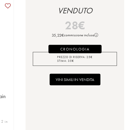
VENDUTO
28
€
35,22
€
commissione inclusa
CRONOLOGIA
PREZZO DI RISERVA:
25
€
STIMA:
35
€
VINI SIMILI IN VENDITA
ain
 2 in