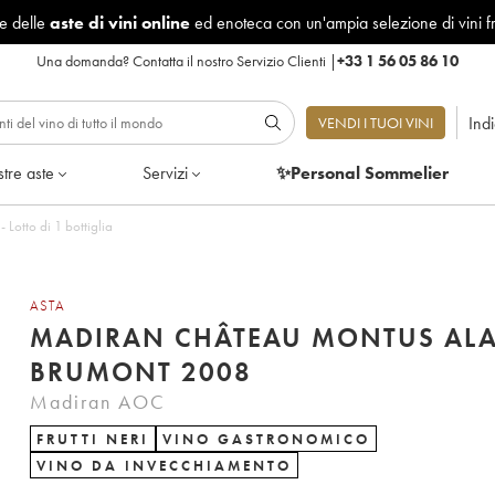
le delle
aste di vini online
ed enoteca con un'ampia selezione di vini f
Una domanda?
Contatta il nostro Servizio Clienti
|
+33 1 56 05 86 10
Ind
VENDI I TUOI VINI
tre aste
Servizi
✨Personal Sommelier
Lotto di 1 bottiglia
ASTA
MADIRAN CHÂTEAU MONTUS AL
BRUMONT 2008
Madiran AOC
FRUTTI NERI
VINO GASTRONOMICO
VINO DA INVECCHIAMENTO