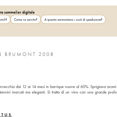
ra sommelier digitale
imili?
Come va servito?
A quanto ammontano i costi di spedizione?
N BRUMONT 2008
ecchia dai 12 ai 14 mesi in barrique nuove al 60%. Sprigiona aromi di 
tannini marcati ma eleganti. Si tratta di un vino con una grande profon
NTUS