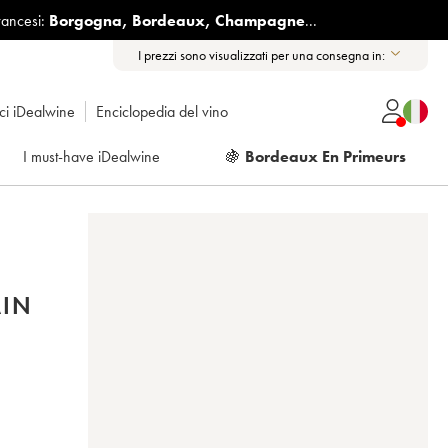
rancesi:
Borgogna
,
Bordeaux
,
Champagne
...
I prezzi sono visualizzati per una consegna in:
ici iDealwine
Enciclopedia del vino
I must-have iDealwine
🍇
Bordeaux En Primeurs
AIN