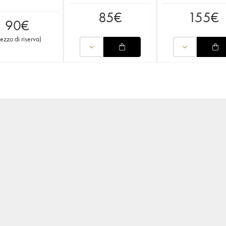
85
€
155
€
90
€
rezzo di riserva
)