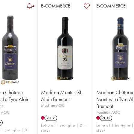
E-COMMERCE
E-COMMERCE
4
an Château
Madiran Montus-XL
Madiran Château
-La Tyre Alain
Alain Brumont
Montus-La Tyre Al
nt
Madiran AOC
Brumont
n AOC
Madiran AOC
2016
2015
9
Lotto di 1 bottiglia | 2 in
Lotto di 1 bottiglia |
 1 bottiglia | 0
stock
stock