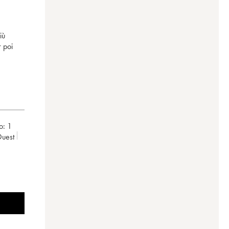
iù
 poi
o:
1
Ouest