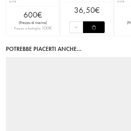
aste
aste
36,50
€
600
€
(
Prezzo di riserva
)
(
P
100
€
Prezzo a bottiglia
POTREBBE PIACERTI ANCHE…