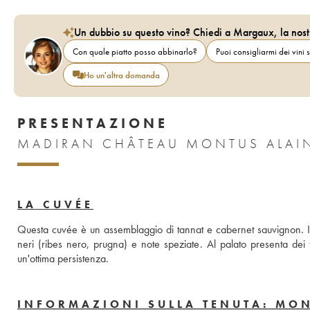
Un dubbio su questo vino? Chiedi a Margaux, la nost
Con quale piatto posso abbinarlo?
Puoi consigliarmi dei vini s
Ho un'altra domanda
PRESENTAZIONE
MADIRAN CHÂTEAU MONTUS ALAI
LA CUVÉE
Questa cuvée è un assemblaggio di tannat e cabernet sauvignon. Inv
neri (ribes nero, prugna) e note speziate. Al palato presenta dei 
un'ottima persistenza.
INFORMAZIONI SULLA TENUTA: MO