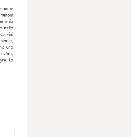
pio di 
rumont 
enerale 
 nella 
i vini 
piante, 
no una 
cuvée), 
re. La 