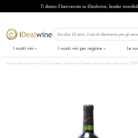
Ti diamo il benvenuto su iDealwine, leader mondia
I nostri vini
I nostri vini per regione
Le nos
Home
/
Acquistare vini
/
Sud-Ouest
/
Madiran Château Montus Alain Brumont 2008 - 