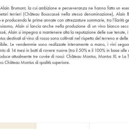
 Alain Brumont, la cui ambizione e perseveranza ne hanno fatto un esem
ietari terrieri (Château Bouscassé nella stessa denominazione), Alain B
to e producendo le prime annate con attrezzature sommarie, tra l’ilarità g
tusiasmo, Alain si lancia anche nella produzione di un vino bianco secco
, Alain si impegna a mantenere alta la reputazione delle sue tenute, i cu
tus destinati al vino di rosso sono coltivati nel rispetto del terreno e delle 
tenibile. Le vendemmie sono realizzate interamente a mano, i vini seguo
to di 14 mesi in botti di rovere nuove (tra il 50% e il 100% in base alle 
oduce attualmente tre cuvée di rossi: Château Montus, Montus XL e La Ty
o Château Montus di qualità superiore.