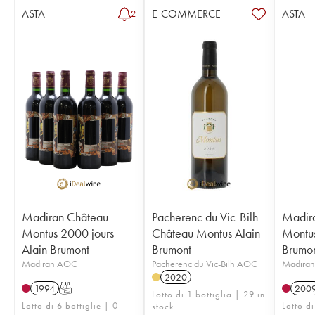
ASTA
E-COMMERCE
ASTA
2
Madiran Château
Pacherenc du Vic-Bilh
Madir
Montus 2000 jours
Château Montus Alain
Montus
Alain Brumont
Brumont
Brumo
Madiran AOC
Pacherenc du Vic-Bilh AOC
Madira
2020
1994
T
200
Lotto di 1 bottiglia | 29 in
Lotto di 6 bottiglie | 0
Lotto di
stock