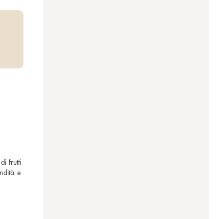
frutti 
dità e 