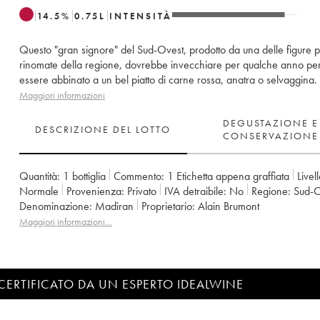
14.5
%
0.75
L
INTENSITÀ
Questo "gran signore" del Sud-Ovest, prodotto da una delle figure p
rinomate della regione, dovrebbe invecchiare per qualche anno per
essere abbinato a un bel piatto di carne rossa, anatra o selvaggina.
Maggiori informazioni
DEGUSTAZIONE E
DESCRIZIONE DEL LOTTO
CONSERVAZIONE
Quantità:
1 bottiglia
Commento:
1 Etichetta appena graffiata
Livell
Normale
Provenienza:
privato
IVA detraibile:
no
Regione:
Sud-
Denominazione:
Madiran
Proprietario:
Alain Brumont
Maggiori informazioni…
CERTIFICATO DA UN ESPERTO IDEALWINE