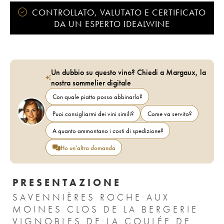
CONTROLLATO, VALUTATO E CERTIFICATO
DA UN ESPERTO IDEALWINE
Un dubbio su questo vino? Chiedi a Margaux, la
nostra sommelier digitale
Con quale piatto posso abbinarlo?
Puoi consigliarmi dei vini simili?
Come va servito?
A quanto ammontano i costi di spedizione?
Ho un'altra domanda
PRESENTAZIONE
SAVENNIÈRES ROCHE AUX
MOINES CLOS DE LA BERGERIE
VIGNOBLES DE LA COULÉE DE