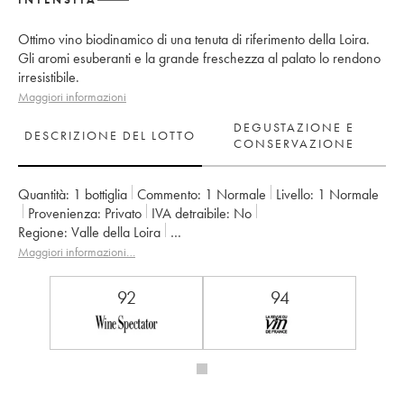
Ottimo vino biodinamico di una tenuta di riferimento della Loira.
Gli aromi esuberanti e la grande freschezza al palato lo rendono
irresistibile.
Maggiori informazioni
DEGUSTAZIONE E
DESCRIZIONE DEL LOTTO
CONSERVAZIONE
Quantità:
1 bottiglia
Commento:
1 Normale
Livello:
1
Normale
Provenienza:
privato
IVA detraibile:
no
Regione:
Valle della Loira
Denominazione:
Savennières Roche aux Moines
Maggiori informazioni…
Proprietario:
Vignobles de la Coulée de Serrant - Nicolas Joly
92
94