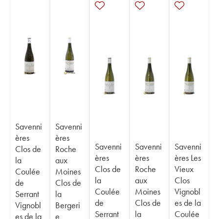
Savenni
Savenni
ères
ères
Savenni
Savenni
Savenni
Clos de
Roche
ères
ères
ères Les
la
aux
Clos de
Roche
Vieux
Coulée
Moines
la
aux
Clos
de
Clos de
Coulée
Moines
Vignobl
Serrant
la
de
Clos de
es de la
Vignobl
Bergeri
Serrant
la
Coulée
es de la
e