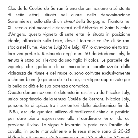
Clos de la Coulée de Serrant è una denominazione a sé stante 
di sette ettari, situata nel cuore della denominazione 
Savennières, sullo stile di un 
climat
 della Borgogna. Piantato nel 
XII secolo dai monaci cistercensi dell'Abbazia di Saint-Nicolas 
d'Angers, questo vigneto di sette ettari è situato in posizione 
ideale, affacciato sulla Loira, dove il torrente coulée di Serrant 
sfocia nel fiume. Anche Luigi XI e Luigi XIV lo avevano eletto tra i 
loro vini preferiti. Restaurata negli anni '60 da Madame Joly, la 
tenuta è stata poi rilevata da suo figlio Nicolas. Le parcelle del 
vigneto, che godono di un microclima caratterizzato dalla 
vicinanza del fiume e del ruscello, sono coltivate esclusivamente 
a chenin blanc (o pineau de la Loire), un vitigno apprezzato per 
la bella acidità e la sua potenza aromatica. 
Questa denominazione è detenuta in esclusiva da Nicolas Joly, 
unico proprietario della tenuta Coulée de Serrant. Nicolas Joly, 
personalità di spicco tra i sostenitori della biodinamica fin dal 
1985, esclude qualsiasi utilizzo di fertilizzanti chimici e pesticidi 
per dare piena espressione allo straordinario terroir da cui 
proviene il vino. La vigna è lavorata in parte con l’ausilio del 
cavallo, in parte manualmente e le rese medie sono di 20-25 
hl/ha; le viti hanno un’età compresa tra i 35 e gli oltre 80 anni. 