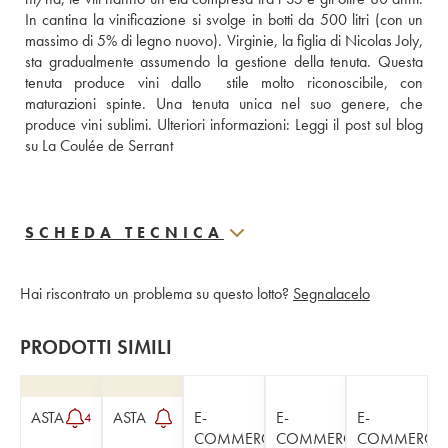
In cantina la vinificazione si svolge in botti da 500 litri (con un 
massimo di 5% di legno nuovo). Virginie, la figlia di Nicolas Joly, 
sta gradualmente assumendo la gestione della tenuta. Questa 
tenuta produce vini dallo  stile molto riconoscibile, con 
maturazioni spinte. Una tenuta unica nel suo genere, che 
produce vini sublimi. Ulteriori informazioni: 
Leggi il post sul blog 
su La Coulée de Serrant
SCHEDA TECNICA
Hai riscontrato un problema su questo lotto?
Segnalacelo
PRODOTTI SIMILI
ASTA
ASTA
E-
E-
E-
4
COMMERCE
COMMERCE
COMMERCE