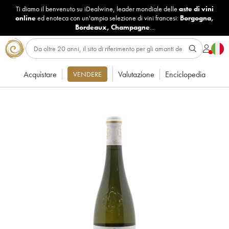
Ti diamo il benvenuto su iDealwine, leader mondiale delle
aste di vini
online
ed enoteca con un'ampia selezione di vini francesi:
Borgogna
,
Bordeaux
,
Champagne
...
Acquistare
Valutazione
Enciclopedia
VENDERE