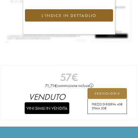
L'INDICE IN DETTAGLIO
57
€
71,71
€
commissione inclusa
VENDUTO
CRONOLOGIA
PREZZO DI RISERVA:
40
€
VINI SIMILI IN VENDITA
STIMA:
50
€