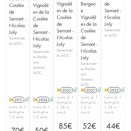
Vignobl
Bergeri
de
Coulée
Vignobl
es de la
e
Serrant -
de
es de la
Coulée
Vignobl
Nicolas
Serrant -
Coulée
de
es de la
Joly
Nicolas
de
Serrant -
Coulée
Savennièr
Joly
Serrant -
es AOC
Nicolas
de
Savennièr
Nicolas
es AOC
Joly
Serrant -
Joly
Savennièr
Nicolas
Savennièr
es AOC
es Roche
Joly
aux
Savennièr
Moines
es Roche
AOC
aux
Moines
AOC
2023
A
S
2023
A
S
2023
A
Lotto di 1
Lotto di 1
Lotto di 1
2011
A
S
2024
A
S
bottiglia
bottiglia
bottiglia
Lotto di 1
Lotto di 1
| 38 in
| 6 in
| 26 in
bottiglia
bottiglia
stock
stock
stock
| 0 aste
| 0 aste
85
€
52
€
44
€
70
€
50
€