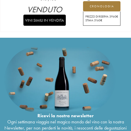
VENDUTO
CRONOLOGIA
PREZZO DI RISERVA:
3960
€
VINI SIMILI IN VENDITA
STIMA:
5160
€
Ricevi la nostra newsletter
Ogni settimana viaggia nel magico mondo del vino con la nostra
Newsletter, per non perderti le novità, i resoconti delle degustazioni