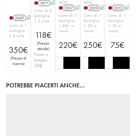
AOC
AOC
1977
A
2017
A
T
2019
A
T
2013
A
Lotto di 2
Lotto di 1
Lotto di 1
Lotto di 1
bottiglie
2007
A
bottiglia
bottiglia
bottiglia
| 2 aste
Lotto di 1
| 60+ in
| 20 in
| 10 in
bottiglia
stock
stock
stock
118
€
| 0 aste
220
€
250
€
75
€
(
Prezzo
350
€
attuale
)
Prezzo a
(
Prezzo di
bottiglia
riserva
)
59
€
POTREBBE PIACERTI ANCHE…