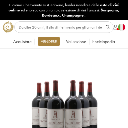
Ti diamo il benvenuto su iDealwine, leader mondiale delle
aste di vini
online
ed enoteca con un'ampia selezione di vini francesi:
Borgogna
,
Bordeaux
,
Champagne
...
Acquistare
Valutazione
Enciclopedia
VENDERE