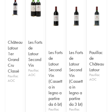
Château
Les Forts
Latour
de
Les Forts
Les Forts
Pauillac
1er
Latour
de
de
de
Grand
Second
Latour
Latour
Château
Cru
Vin
Second
Second
Latour
Classé
Pauillac
AOC
Vin
Vin
Pauillac
Pauillac
AOC
AOC
(Cassett
(Cassett
a in
a in
legno a
legno a
partire
partire
da 6 bt)
da 3 bt)
Pauillac
Pauillac