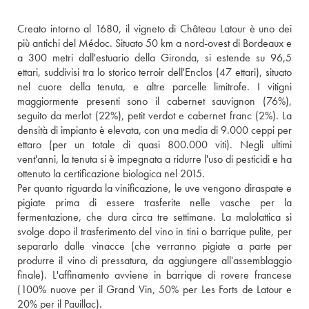
Creato intorno al 1680, il vigneto di Château Latour è uno dei 
più antichi del Médoc. Situato 50 km a nord-ovest di Bordeaux e 
a 300 metri dall'estuario della Gironda, si estende su 96,5 
ettari, suddivisi tra lo storico terroir dell'Enclos (47 ettari), situato 
nel cuore della tenuta, e altre parcelle limitrofe. I vitigni 
maggiormente presenti sono il cabernet sauvignon (76%), 
seguito da merlot (22%), petit verdot e cabernet franc (2%). La 
densità di impianto è elevata, con una media di 9.000 ceppi per 
ettaro (per un totale di quasi 800.000 viti). Negli ultimi 
vent'anni, la tenuta si è impegnata a ridurre l'uso di pesticidi e ha 
ottenuto la certificazione biologica nel 2015.
Per quanto riguarda la vinificazione, le uve vengono diraspate e 
pigiate prima di essere trasferite nelle vasche per la 
fermentazione, che dura circa tre settimane. La malolattica si 
svolge dopo il trasferimento del vino in tini o barrique pulite, per 
separarlo dalle vinacce (che verranno pigiate a parte per 
produrre il vino di pressatura, da aggiungere all'assemblaggio 
finale). L'affinamento avviene in barrique di rovere francese 
(100% nuove per il Grand Vin, 50% per Les Forts de Latour e 
20% per il Pauillac).