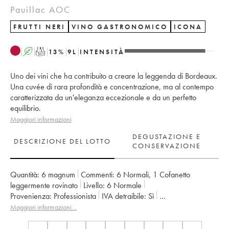
Pauillac AOC
FRUTTI NERI
VINO GASTRONOMICO
ICONA
A
T
13
%
9
L
INTENSITÀ
Uno dei vini che ha contribuito a creare la leggenda di Bordeaux.
Una cuvée di rara profondità e concentrazione, ma al contempo
caratterizzata da un'eleganza eccezionale e da un perfetto
equilibrio.
Maggiori informazioni
DEGUSTAZIONE E
DESCRIZIONE DEL LOTTO
CONSERVAZIONE
Quantità:
6 magnum
Commenti:
6 Normali
,
1 Cofanetto
leggermente rovinato
Livello:
6
Normale
Provenienza:
professionista
IVA detraibile:
sì
Regione:
Bordeaux
Denominazione:
Pauillac
Maggiori informazioni…
Classificazione:
1er Grand Cru Classé
Proprietario:
Artemis