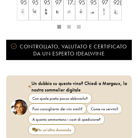
95
95
95
97
17.5
95
95
97
92(+)/10
CONTROLLATO, VALUTATO E CERTIFICATO
DA UN ESPERTO IDEALWINE
Un dubbio su questo vino? Chiedi a Margaux, la
nostra sommelier digitale
Con quale piatto posso abbinarlo?
Puoi consigliarmi dei vini simili?
Come va servito?
A quanto ammontano i costi di spedizione?
Ho un'altra domanda