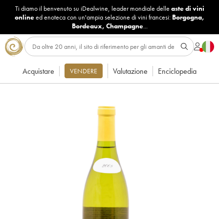
Ti diamo il benvenuto su iDealwine, leader mondiale delle
aste di vini
online
ed enoteca con un'ampia selezione di vini francesi:
Borgogna
,
Bordeaux
,
Champagne
...
Acquistare
Valutazione
Enciclopedia
VENDERE