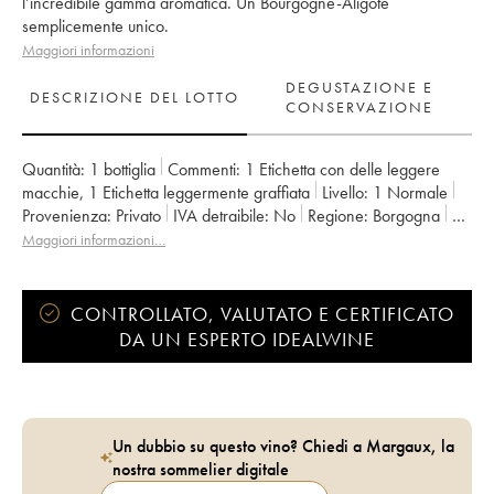
l’incredibile gamma aromatica. Un Bourgogne-Aligoté
semplicemente unico.
Maggiori informazioni
DEGUSTAZIONE E
DESCRIZIONE DEL LOTTO
CONSERVAZIONE
Quantità:
1 bottiglia
Commenti:
1 Etichetta con delle leggere
macchie
,
1 Etichetta leggermente graffiata
Livello:
1
Normale
Provenienza:
privato
IVA detraibile:
no
Regione:
Borgogna
Denominazione:
Bourgogne Aligoté
Maggiori informazioni…
Proprietario:
Leroy (Domaine)
CONTROLLATO, VALUTATO E CERTIFICATO
DA UN ESPERTO IDEALWINE
Un dubbio su questo vino? Chiedi a Margaux, la
nostra sommelier digitale