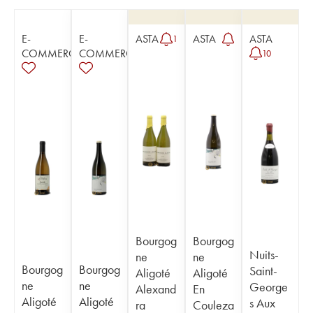
E-
E-
ASTA
ASTA
ASTA
1
COMMERCE
COMMERCE
10
Bourgog
Bourgog
Nuits-
ne
ne
Bourgog
Bourgog
Saint-
Aligoté
Aligoté
ne
ne
George
Alexand
En
Aligoté
Aligoté
s Aux
ra
Couleza