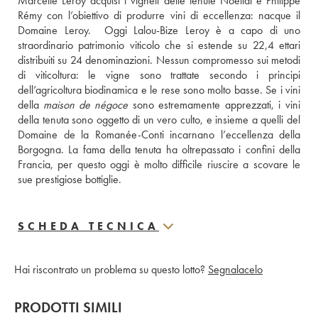
Marcelle Leroy acquisì i vigneti delle tenute Noëllat e Philippe 
Rémy con l’obiettivo di produrre vini di eccellenza: nacque il 
Domaine Leroy.  Oggi Lalou-Bize Leroy è a capo di uno 
straordinario patrimonio viticolo che si estende su 22,4 ettari 
distribuiti su 24 denominazioni. Nessun compromesso sui metodi 
di viticoltura: le vigne sono trattate secondo i principi 
dell’agricoltura biodinamica e le rese sono molto basse. Se i vini 
della 
maison de négoce
 sono estremamente apprezzati, i vini 
della tenuta sono oggetto di un vero culto, e insieme a quelli del 
Domaine de la Romanée-Conti incarnano l’eccellenza della 
Borgogna. La fama della tenuta ha oltrepassato i confini della 
Francia, per questo oggi è molto difficile riuscire a scovare le 
sue prestigiose bottiglie.
SCHEDA TECNICA
Hai riscontrato un problema su questo lotto?
Segnalacelo
PRODOTTI SIMILI