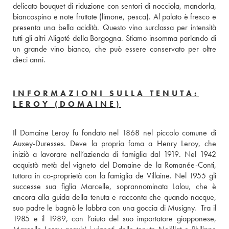
delicato bouquet di riduzione con sentori di nocciola, mandorla, 
biancospino e note fruttate (limone, pesca). Al palato è fresco e 
presenta una bella acidità. Questo vino surclassa per intensità 
tutti gli altri Aligoté della Borgogna. Stiamo insomma parlando di 
un grande vino bianco, che può essere conservato per oltre 
dieci anni.
INFORMAZIONI SULLA TENUTA:
LEROY (DOMAINE)
Il Domaine Leroy fu fondato nel 1868 nel piccolo comune di 
Auxey-Duresses. Deve la propria fama a Henry Leroy, che 
iniziò a lavorare nell’azienda di famiglia dal 1919. Nel 1942 
acquistò metà del vigneto del Domaine de la Romanée-Conti, 
tuttora in co-proprietà con la famiglia de Villaine. Nel 1955 gli 
successe sua figlia Marcelle, soprannominata Lalou, che è 
ancora alla guida della tenuta e racconta che quando nacque, 
suo padre le bagnò le labbra con una goccia di Musigny.  Tra il 
1985 e il 1989, con l’aiuto del suo importatore giapponese, 