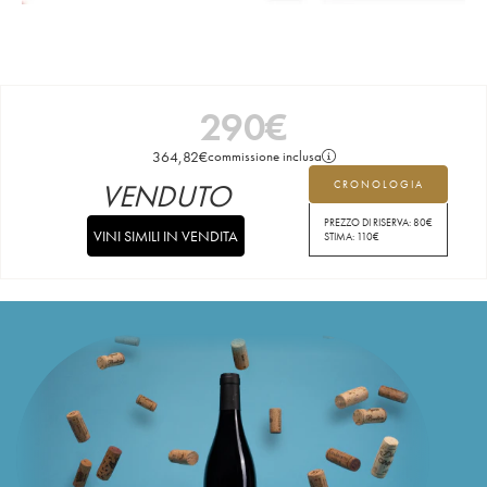
290
€
364,82
€
commissione inclusa
VENDUTO
CRONOLOGIA
PREZZO DI RISERVA:
80
€
VINI SIMILI IN VENDITA
STIMA:
110
€