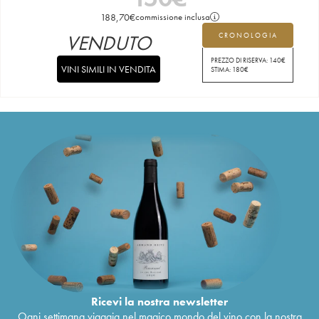
188,70
€
commissione inclusa
VENDUTO
CRONOLOGIA
PREZZO DI RISERVA:
140
€
VINI SIMILI IN VENDITA
STIMA:
180
€
Ricevi la nostra newsletter
Ogni settimana viaggia nel magico mondo del vino con la nostra