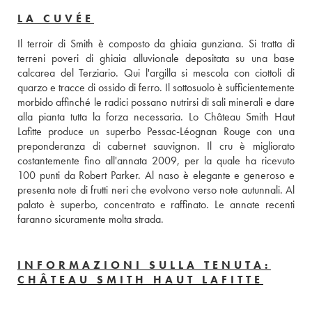
LA CUVÉE
Il terroir di Smith è composto da ghiaia gunziana. Si tratta di 
terreni poveri di ghiaia alluvionale depositata su una base 
calcarea del Terziario. Qui l'argilla si mescola con ciottoli di 
quarzo e tracce di ossido di ferro. Il sottosuolo è sufficientemente 
morbido affinché le radici possano nutrirsi di sali minerali e dare 
alla pianta tutta la forza necessaria. Lo Château Smith Haut 
Lafitte produce un superbo Pessac-Léognan Rouge con una 
preponderanza di cabernet sauvignon. Il cru è migliorato 
costantemente fino all'annata 2009, per la quale ha ricevuto 
100 punti da Robert Parker. Al naso è elegante e generoso e 
presenta note di frutti neri che evolvono verso note autunnali. Al 
palato è superbo, concentrato e raffinato. Le annate recenti 
faranno sicuramente molta strada.
INFORMAZIONI SULLA TENUTA:
CHÂTEAU SMITH HAUT LAFITTE