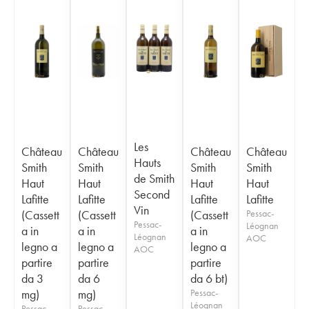
Les
Château
Château
Château
Château
Hauts
Smith
Smith
Smith
Smith
de Smith
Haut
Haut
Haut
Haut
Second
Lafitte
Lafitte
Lafitte
Lafitte
Vin
(Cassett
(Cassett
(Cassett
Pessac-
Pessac-
Léognan
a in
a in
a in
Léognan
AOC
legno a
legno a
legno a
AOC
partire
partire
partire
da 3
da 6
da 6 bt)
mg)
mg)
Pessac-
Léognan
Pessac-
Pessac-