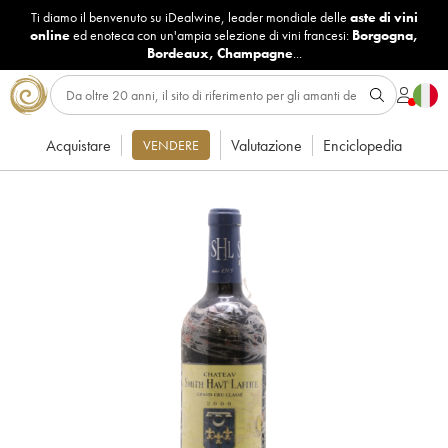
Ti diamo il benvenuto su iDealwine, leader mondiale delle
aste di vini
online
ed enoteca con un'ampia selezione di vini francesi:
Borgogna
,
Bordeaux
,
Champagne
...
Acquistare
Valutazione
Enciclopedia
VENDERE