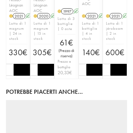
AOC
Léognan
Léognan
AOC
AOC
1997
A
2021
A
T
2020
A
T
2021
A
T
2021
A
Lotto di 3
Lotto di 1
Lotto di 1
Lotto di 1
Lotto di 1
bottiglie
magnum
magnum
bottiglia
jéroboam
| 0 aste
| 24 in
| 15 in
| 4 in
| 2 in
stock
stock
stock
stock
61
€
330
€
305
€
140
€
600
€
(
Prezzo di
riserva
)
Prezzo a
bottiglia
20,33
€
POTREBBE PIACERTI ANCHE…