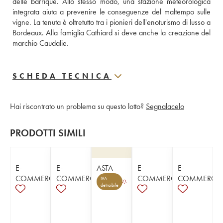
delle barrique. Allo stesso modo, una stazione meteorologica 
integrata aiuta a prevenire le conseguenze del maltempo sulle 
vigne. La tenuta è oltretutto tra i pionieri dell'enoturismo di lusso a 
Bordeaux. Alla famiglia Cathiard si deve anche la creazione del 
marchio Caudalie.
SCHEDA TECNICA
Hai riscontrato un problema su questo lotto?
Segnalacelo
PRODOTTI SIMILI
E-
E-
ASTA
E-
E-
COMMERCE
COMMERCE
COMMERCE
COMMERCE
IVA
detraibile