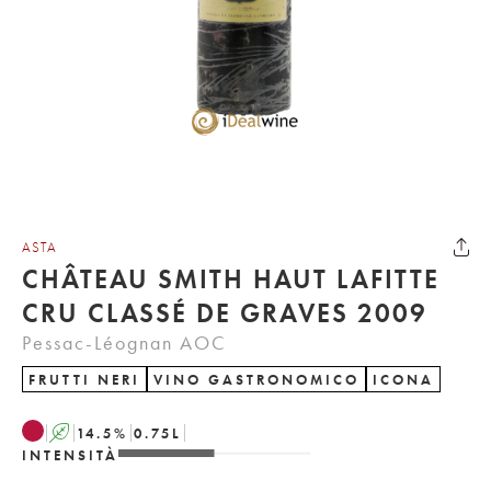
ASTA
CHÂTEAU SMITH HAUT LAFITTE
CRU CLASSÉ DE GRAVES 2009
Pessac-Léognan AOC
FRUTTI NERI
VINO GASTRONOMICO
ICONA
A
14.5
%
0.75
L
INTENSITÀ