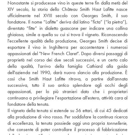
Nonostante si producesse vino in queste terre fin dalla metà del 
XIV secolo, la storia dello Château Smith Haut Lafitte nasce 
ufficialmente nel XVIII secolo con Georges Smith, il suo 
fondatore. Il nome “Lafitte” deriva dal latino “ficta” (“la pietra”), 
diventato “fitte” in dialetto guascone per indicare una collina 
ghiaiosa, simile a quella su cui si trova il vigneto. Riconoscendo 
l'eccellente qualità della produzione, Georges Smith decise di 
esportare il vino in Inghilterra per accontentare i numerosi 
appassionati del "New French Claret". Dopo diversi passaggi di 
proprietà nel corso dei due secoli successivi, e un certo calo 
della qualità, l'arrivo della famiglia Cathiard alla guida 
dell'azienda nel 1990, darà nuovo slancio alla produzione. È 
così che Smith Haut Lafitte ritrova, a partire dall'annata 
successiva, tutto il suo antico splendore agli occhi degli 
appassionati, per lo più stranieri dato che i proprietari 
continuano a privilegiare l’esportazione all'estero, attività cara al 
fondatore della tenuta. 
Il vigneto della tenuta si estende su 56 ettari, di cui 45 dedicati 
alla produzione di vino rosso. Per soddisfare la continua ricerca 
di eccellenza, la tenuta possiede oggi una propria 
tonnellerie
, 
che consente di poter controllare il processo di fabbricazione 