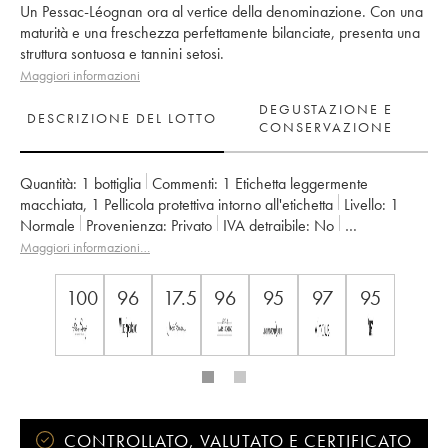
Un Pessac-Léognan ora al vertice della denominazione. Con una
maturità e una freschezza perfettamente bilanciate, presenta una
struttura sontuosa e tannini setosi.
Maggiori informazioni
DEGUSTAZIONE E
DESCRIZIONE DEL LOTTO
CONSERVAZIONE
Quantità:
1 bottiglia
Commenti:
1 Etichetta leggermente
macchiata
,
1 Pellicola protettiva intorno all'etichetta
Livello:
1
Normale
Provenienza:
privato
IVA detraibile:
no
Regione:
Bordeaux
Denominazione:
Pessac-Léognan
Maggiori informazioni…
Classificazione:
Cru Classé de Graves
Proprietario:
Famille Cathiard
100
96
17.5
96
95
97
95
CONTROLLATO, VALUTATO E CERTIFICATO