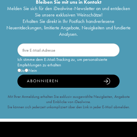
Bleiben Sie mit uns in Kontakt
Melden Sie sich für den iDealwine-Newsletter an und entdecken
Sie unsere exklusiven Weinschätze!
Erhalten Sie direkt in Ihr Postfach handverlesene
Neuentdeckungen, limitierte Angebote, Neuigkeiten und fundierte
Analysen.
Ich stimme dem E-Mail-Tracking zu, um personalisierte
Empfehlungen zu erhalten
Ja
Nein
ABONNIEREN
Mit Ihrer Anmeldung erhalten Sie exklusiv ausgewählte Neuigkeiten, Angebote
und Einblicke von iDealwine.
Sie können sich jederzeit unkompliziert über den Link in jeder E-Mail abmelden.