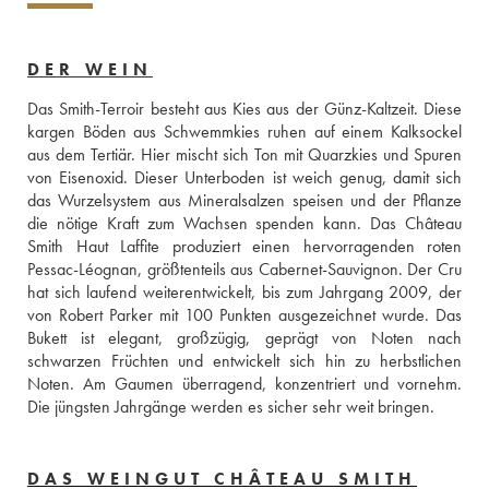
DER WEIN
Das Smith-Terroir besteht aus Kies aus der Günz-Kaltzeit. Diese 
kargen Böden aus Schwemmkies ruhen auf einem Kalksockel 
aus dem Tertiär. Hier mischt sich Ton mit Quarzkies und Spuren 
von Eisenoxid. Dieser Unterboden ist weich genug, damit sich 
das Wurzelsystem aus Mineralsalzen speisen und der Pflanze 
die nötige Kraft zum Wachsen spenden kann. Das Château 
Smith Haut Laffite produziert einen hervorragenden roten 
Pessac-Léognan, größtenteils aus Cabernet-Sauvignon. Der Cru 
hat sich laufend weiterentwickelt, bis zum Jahrgang 2009, der 
von Robert Parker mit 100 Punkten ausgezeichnet wurde. Das 
Bukett ist elegant, großzügig, geprägt von Noten nach 
schwarzen Früchten und entwickelt sich hin zu herbstlichen 
Noten. Am Gaumen überragend, konzentriert und vornehm. 
Die jüngsten Jahrgänge werden es sicher sehr weit bringen.
DAS WEINGUT CHÂTEAU SMITH