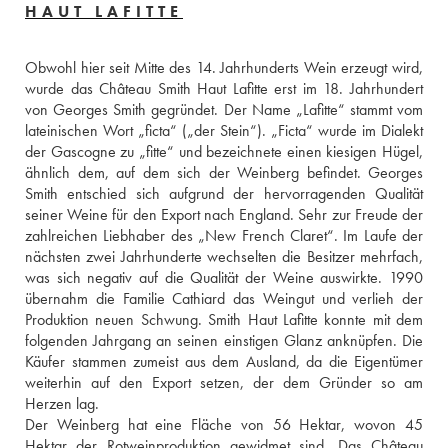
HAUT LAFITTE
Obwohl hier seit Mitte des 14. Jahrhunderts Wein erzeugt wird, 
wurde das Château Smith Haut Lafitte erst im 18. Jahrhundert 
von Georges Smith gegründet. Der Name „Lafitte“ stammt vom 
lateinischen Wort „ficta“ („der Stein“). „Ficta“ wurde im Dialekt 
der Gascogne zu „fitte“ und bezeichnete einen kiesigen Hügel, 
ähnlich dem, auf dem sich der Weinberg befindet. Georges 
Smith entschied sich aufgrund der hervorragenden Qualität 
seiner Weine für den Export nach England. Sehr zur Freude der 
zahlreichen Liebhaber des „New French Claret“. Im Laufe der 
nächsten zwei Jahrhunderte wechselten die Besitzer mehrfach, 
was sich negativ auf die Qualität der Weine auswirkte. 1990 
übernahm die Familie Cathiard das Weingut und verlieh der 
Produktion neuen Schwung. Smith Haut Lafitte konnte mit dem 
folgenden Jahrgang an seinen einstigen Glanz anknüpfen. Die 
Käufer stammen zumeist aus dem Ausland, da die Eigentümer 
weiterhin auf den Export setzen, der dem Gründer so am 
Herzen lag.
Der Weinberg hat eine Fläche von 56 Hektar, wovon 45 
Hektar der Rotweinproduktion gewidmet sind. Das Château 