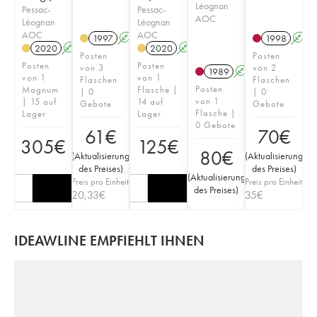
Léognan
Pessac-
Pessac-
AOC
Léognan
Léognan
AOC
AOC
1997
A
1998
A
2020
A
T
2020
A
T
Posten
Posten
Posten
Posten
von 3
von 2
1989
A
von 1
von 1
Flaschen
Flaschen
Posten
Magnum
Flasche |
| 0
| 0
von 1
| 15 auf
14 auf
Gebote
Gebote
Flasche |
Lager
Lager
0 Gebote
61
€
70
€
305
€
125
€
80
€
(
Aktualisierung
(
Aktualisierung
des Preises
)
des Preises
)
(
Aktualisierung
Preis pro Einheit
Preis pro Einheit
des Preises
)
20,33
€
35
€
IDEAWLINE EMPFIEHLT IHNEN