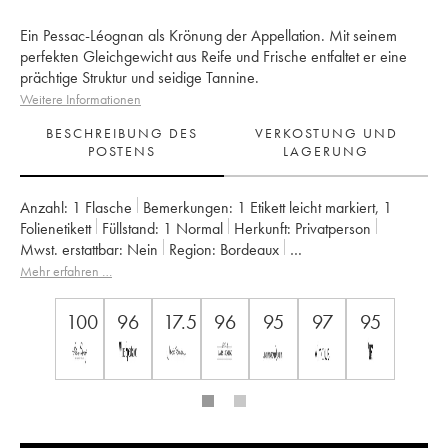
Ein Pessac-Léognan als Krönung der Appellation. Mit seinem
perfekten Gleichgewicht aus Reife und Frische entfaltet er eine
prächtige Struktur und seidige Tannine.
Weitere Informationen
BESCHREIBUNG DES
VERKOSTUNG UND
POSTENS
LAGERUNG
Anzahl:
1 Flasche
Bemerkungen:
1 Etikett leicht markiert
,
1
Folienetikett
Füllstand:
1
Normal
Herkunft:
privatperson
Mwst. erstattbar:
nein
Region:
Bordeaux
Appellation:
Pessac-Léognan
Mehr erfahren …
Klassifizierung:
Cru classé de graves (Cru klassifiziert)
Eigentümer:
Famille Cathiard
100
96
17.5
96
95
97
95