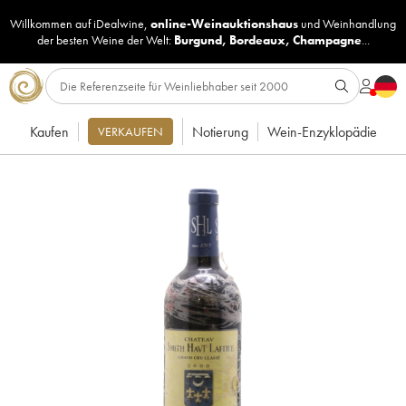
Willkommen auf iDealwine,
online-Weinauktionshaus
und
Weinhandlung
der besten Weine der Welt:
Burgund
,
Bordeaux
,
Champagne
...
Kaufen
Notierung
Wein-Enzyklopädie
VERKAUFEN