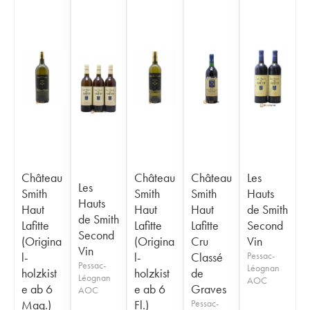
Château
Château
Château
Les
Les
Smith
Smith
Smith
Hauts
Hauts
Haut
Haut
Haut
de Smith
de Smith
Lafitte
Lafitte
Lafitte
Second
Second
(Origina
(Origina
Cru
Vin
Vin
l-
l-
Classé
Pessac-
Pessac-
Léognan
holzkist
holzkist
de
Léognan
AOC
e ab 6
e ab 6
Graves
AOC
Mag.)
Fl.)
Pessac-