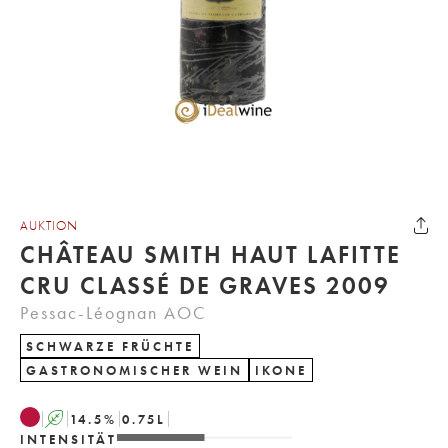
AUKTION
CHÂTEAU SMITH HAUT LAFITTE
CRU CLASSÉ DE GRAVES 2009
Pessac-Léognan AOC
SCHWARZE FRÜCHTE
GASTRONOMISCHER WEIN
IKONE
A
14.5
%
0.75
L
INTENSITÄT