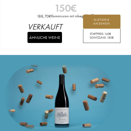
150
€
188,70
€
Kommission mit inbegriffen
HISTORIE
VERKAUFT
ANSEHEN
STARTPREIS:
140
€
ÄHNLICHE WEINE
SCHÄTZUNG:
180
€