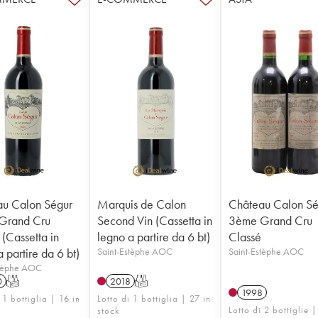
u Calon Ségur
Marquis de Calon
Château Calon Sé
Grand Cru
Second Vin (Cassetta in
3ème Grand Cru
 (Cassetta in
legno a partire da 6 bt)
Classé
 partire da 6 bt)
Saint-Estèphe AOC
Saint-Estèphe AOC
stèphe AOC
0
T
2018
T
1998
 1 bottiglia | 16 in
Lotto di 1 bottiglia | 27 in
Lotto di 2 bottiglie |
stock