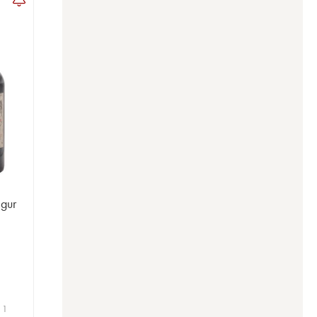
gur
 1