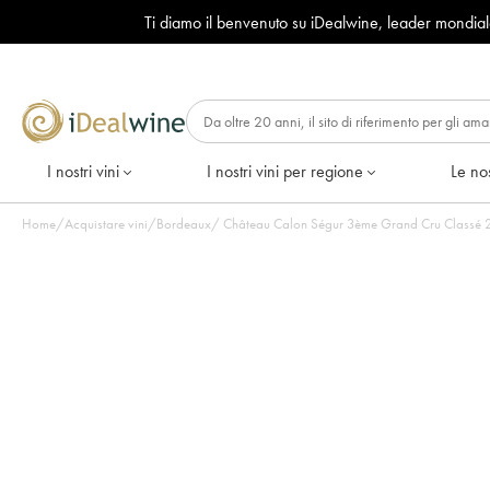
Ti diamo il benvenuto su iDealwine, leader mondia
I nostri vini
I nostri vini per regione
Le nos
Home
/
Acquistare vini
/
Bordeaux
/
Château Calon Ségur 3ème Grand Cru Classé 201