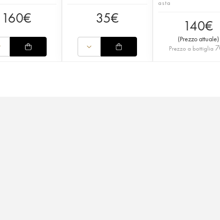
asta
160
€
35
€
140
€
(
Prezzo attuale
)
7
Prezzo a bottiglia