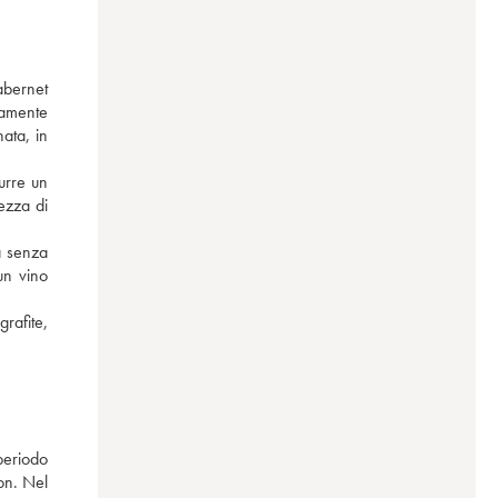
bernet 
amente 
ata, in 
urre un 
zza di 
 senza 
n vino 
rafite, 
periodo 
n. Nel 