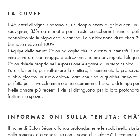
LA CUVÉE
I 45 ettari di vigne riposano su un doppio strato di ghiaia con un
sauvignon, 35% da merlot e per il resto da cabernet franc e peti
controllato sia in vigna che in cantina. La vinificazione dura circa 
barrique nuove al 100%. 
L’équipe della tenuta Calon ha capito che in quanto a intensità, il 
vino severo e con maggiore estrazione, hanno privilegiato l'eleganz
Calon risiede proprio nell’espressione elegante di un terroir unico. 
Parallelamente, per rafforzare la struttura, è aumentata la proporzi
dubbio giocato un ruolo chiave, dato che fino a qualche anno fa i
perfetto per l’invecchiamento e ha sicuramente bisogno di tempo per 
Nelle annate più recenti, i vini si distinguono per la loro profondi
frutti neri e spezie.
INFORMAZIONI SULLA TENUTA: CH
Il nome di Calon Ségur affonda profondamente le radici nella storia d
gallo-romano, era conosciuto con il nome di "Calones". Il comune di