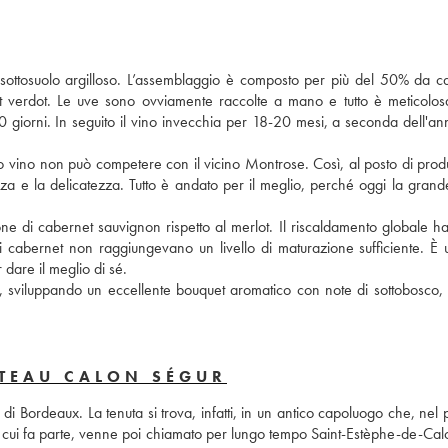
 sottosuolo argilloso. L’assemblaggio è composto per più del 50% da ca
t verdot. Le uve sono ovviamente raccolte a mano e tutto è meticolos
20 giorni. In seguito il vino invecchia per 18-20 mesi, a seconda dell'ann
suo vino non può competere con il vicino Montrose. Così, al posto di prod
a e la delicatezza. Tutto è andato per il meglio, perché oggi la grande
one di cabernet sauvignon rispetto al merlot. Il riscaldamento globale ha
 cabernet non raggiungevano un livello di maturazione sufficiente. È u
dare il meglio di sé. 
tà, sviluppando un eccellente bouquet aromatico con note di sottobosco, g
ÂTEAU CALON SÉGUR
i Bordeaux. La tenuta si trova, infatti, in un antico capoluogo che, nel 
 cui fa parte, venne poi chiamato per lungo tempo Saint-Estèphe-de-Calo