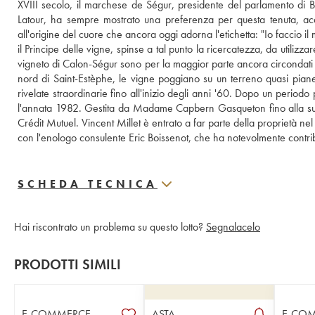
XVIII secolo, il marchese de Ségur, presidente del parlamento di 
Latour, ha sempre mostrato una preferenza per questa tenuta, acq
all'origine del cuore che ancora oggi adorna l'etichetta: "Io faccio i
il Principe delle vigne, spinse a tal punto la ricercatezza, da utilizzar
vigneto di Calon-Ségur sono per la maggior parte ancora circondati da
nord di Saint-Estèphe, le vigne poggiano su un terreno quasi piane
rivelate straordinarie fino all'inizio degli anni '60. Dopo un periodo pi
l'annata 1982. Gestita da Madame Capbern Gasqueton fino alla sua s
Crédit Mutuel. Vincent Millet è entrato a far parte della proprietà n
con l'enologo consulente Eric Boissenot, che ha notevolmente contribu
SCHEDA TECNICA
Hai riscontrato un problema su questo lotto?
Segnalacelo
PRODOTTI SIMILI
E-COMMERCE
ASTA
E-CO