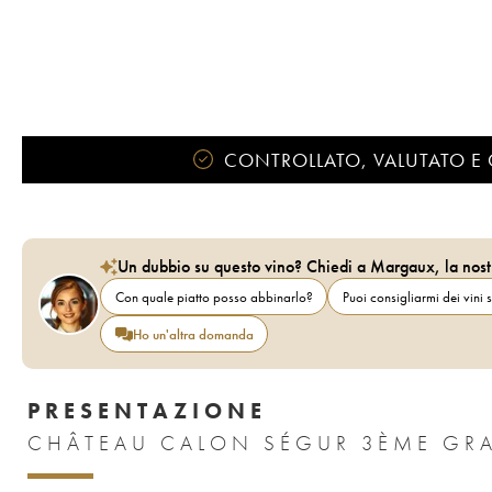
CONTROLLATO, VALUTATO E 
Un dubbio su questo vino? Chiedi a Margaux, la nost
Con quale piatto posso abbinarlo?
Puoi consigliarmi dei vini s
Ho un'altra domanda
PRESENTAZIONE
CHÂTEAU CALON SÉGUR 3ÈME GRA