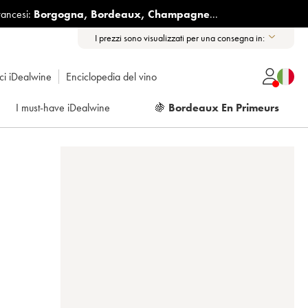
rancesi:
Borgogna
,
Bordeaux
,
Champagne
...
I prezzi sono visualizzati per una consegna in:
ici iDealwine
Enciclopedia del vino
I must-have iDealwine
🍇
Bordeaux En Primeurs