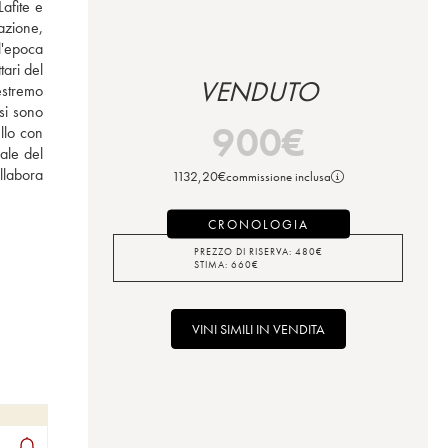
fite e 
zione, 
l'epoca 
ari del 
VENDUTO
estremo 
i sono 
900
€
llo con 
le del 
llabora 
1132,20
€
commissione inclusa
CRONOLOGIA
PREZZO DI RISERVA:
480
€
STIMA:
660
€
VINI SIMILI IN VENDITA