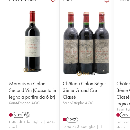
Marquis de Calon
Château Calon Ségur
Châtea
Second Vin (Cassetta in
3ème Grand Cru
3ème 
legno a partire da 6 bt)
Classé
Classé
Saint-Estèphe AOC
Saint-Estèphe AOC
legno a
Saint-E
2021
T
202
1997
Lotto di 1 bottiglia | 42 in
Lotto di
Lotto di 3 bottiglie | 1
stock
stock