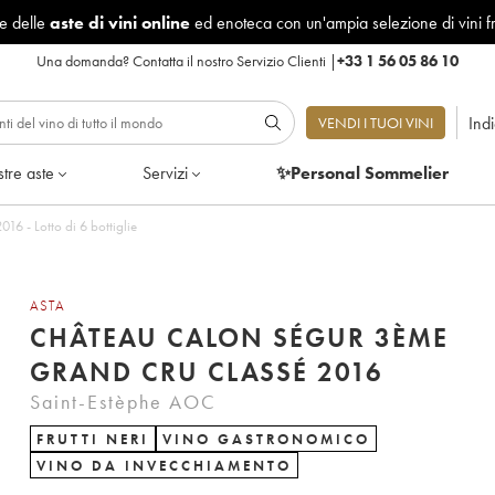
le delle
aste di vini online
ed enoteca con un'ampia selezione di vini f
Una domanda?
Contatta il nostro Servizio Clienti
|
+33 1 56 05 86 10
Ind
VENDI I TUOI VINI
tre aste
Servizi
✨Personal Sommelier
6 - Lotto di 6 bottiglie
ASTA
CHÂTEAU CALON SÉGUR 3ÈME
GRAND CRU CLASSÉ 2016
Saint-Estèphe AOC
FRUTTI NERI
VINO GASTRONOMICO
VINO DA INVECCHIAMENTO