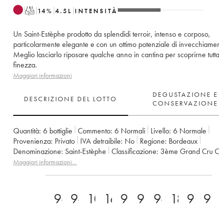
T
14
%
4.5
L
INTENSITÀ
Un Saint-Estèphe prodotto da splendidi terroir, intenso e corposo,
particolarmente elegante e con un ottimo potenziale di invecchiame
Meglio lasciarlo riposare qualche anno in cantina per scoprirne tutta
finezza.
Maggiori informazioni
DEGUSTAZIONE E
DESCRIZIONE DEL LOTTO
CONSERVAZIONE
Quantità:
6 bottiglie
Commento:
6 Normali
Livello:
6
Normale
Provenienza:
privato
IVA detraibile:
no
Regione:
Bordeaux
Denominazione:
Saint-Estèphe
Classificazione:
3ème Grand Cru C
Proprietario:
Suravenir Assurances
Maggiori informazioni…
96
96
100
16.5
98
98
96
18,5/2
97
97