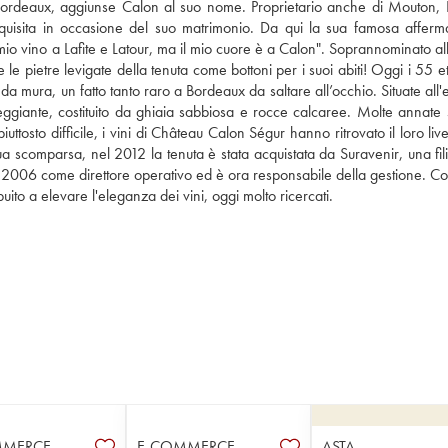
Bordeaux, aggiunse Calon al suo nome. Proprietario anche di Mouton, La
uisita in occasione del suo matrimonio. Da qui la sua famosa afferma
l mio vino a Lafite e Latour, ma il mio cuore è a Calon". Soprannominato al
e le pietre levigate della tenuta come bottoni per i suoi abiti! Oggi i 55 ett
 mura, un fatto tanto raro a Bordeaux da saltare all’occhio. Situate all'
ggiante, costituito da ghiaia sabbiosa e rocce calcaree. Molte annate s
uttosto difficile, i vini di Château Calon Ségur hanno ritrovato il loro live
comparsa, nel 2012 la tenuta è stata acquistata da Suravenir, una filia
el 2006 come direttore operativo ed è ora responsabile della gestione. Co
ito a elevare l'eleganza dei vini, oggi molto ricercati.
MMERCE
E-COMMERCE
ASTA