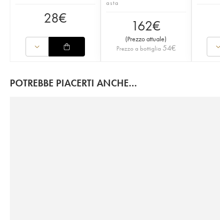
asta
28
€
162
€
(
Prezzo attuale
)
54
€
Prezzo a bottiglia
POTREBBE PIACERTI ANCHE…