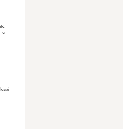
nto.
 la
lassé
0