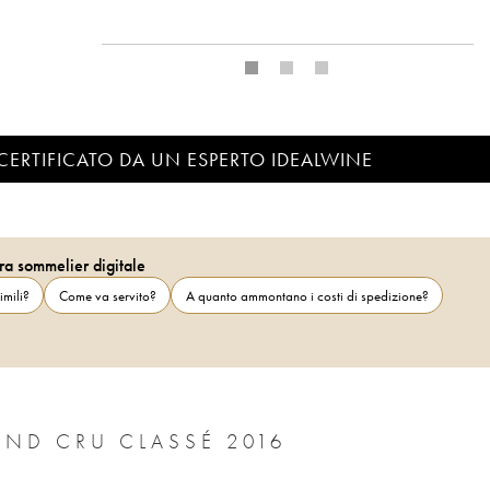
CERTIFICATO DA UN ESPERTO IDEALWINE
ra sommelier digitale
imili?
Come va servito?
A quanto ammontano i costi di spedizione?
ND CRU CLASSÉ 2016