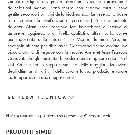
varietà di vitigni. Le vigne, relativamente vecchie e provenienti 
da selezioni massali, sono tenute con estrema cura e sono 
gestite secondo i principi della biodinamica. Le rese sono basse 
e in cantina la vinificazione (parcellare) è estremamente 
delicata. Alcuni rossi vengono fatti invecchiare all’interno di 
anfore e raggiungono un livello qualitativo altissimo. La cuvée 
più importante della tenuta è Les Vignes de mon Père, un 
savagnin affinato per dieci anni. Ganevat ha anche avviato una 
piccola attività di 
négoce
 con la moglie, Anne et Jean-François 
Ganevat, che gli consente di produrre una maggiore quantità di 
vini. Questa tenuta rappresenta una delle maggiori rivelazioni 
degli ultimi anni tra i vini dello Jura, e la sua produzione rara è 
molto apprezzata dagli appassionati.
SCHEDA TECNICA
Hai riscontrato un problema su questo lotto?
Segnalacelo
PRODOTTI SIMILI