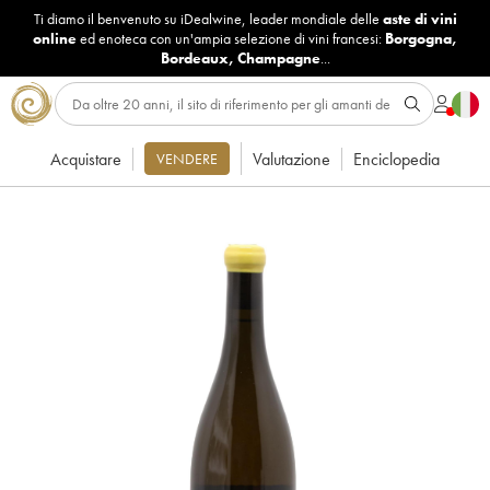
Ti diamo il benvenuto su iDealwine, leader mondiale delle
aste di vini
online
ed enoteca con un'ampia selezione di vini francesi:
Borgogna
,
Bordeaux
,
Champagne
...
Acquistare
Valutazione
Enciclopedia
VENDERE