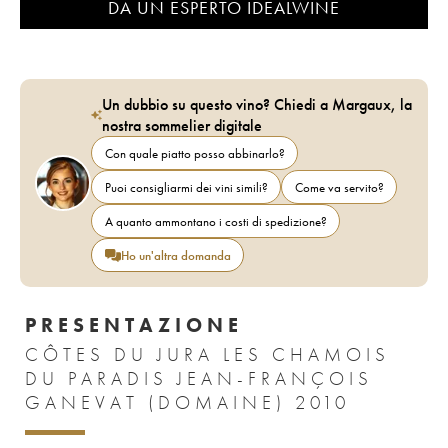
DA UN ESPERTO IDEALWINE
Un dubbio su questo vino? Chiedi a Margaux, la
nostra sommelier digitale
Con quale piatto posso abbinarlo?
Puoi consigliarmi dei vini simili?
Come va servito?
A quanto ammontano i costi di spedizione?
Ho un'altra domanda
PRESENTAZIONE
CÔTES DU JURA LES CHAMOIS
DU PARADIS JEAN-FRANÇOIS
GANEVAT (DOMAINE) 2010