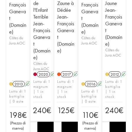
de
Zaune à
Jaune
François
François
l'Enfant
Dédée
Jean-
Ganeva
Ganeva
Terrible
Jean-
François
t
t
Jean-
François
Ganeva
(Domain
(Domain
François
Ganeva
t
e)
e)
Ganeva
t
(Domain
Côtes du
Côtes du
Jura AOC
t
(Domain
Jura AOC
e)
(Domain
e)
Côtes du
Jura AOC
e)
Côtes du
Jura AOC
2020
A
K
2017
A
K
2012
A
Lotto di 1
Lotto di 1
Lotto di 1
2013
A
K
2016
A
K
magnum
magnum
bottiglia
Lotto di 1
Lotto di 1
| 1 in
| 1 in
| 1 in
bottiglia
bottiglia
stock
stock
stock
| 0 aste
| 0 aste
240
€
125
€
240
€
198
€
110
€
(
Prezzo di
(
Prezzo di
riserva
)
riserva
)