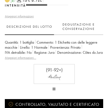
A
K
13
%
0.75
L
INTENSITÀ
Maggiori informazioni
DEGUSTAZIONE E
DESCRIZIONE DEL LOTTO
CONSERVAZIONE
Quantità:
1 bottiglia
Commento:
1 Etichetta con delle leggere
macchie
Livello:
1
Normale
Provenienza:
privato
IVA detraibile:
no
Regione:
Jura
Denominazione:
Côtes du Jura
Proprietario:
Jean-François Ganevat (Domaine)
Maggiori informazioni…
(91-92+)
CONTROLLATO, VALUTATO E CERTIFICATO