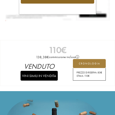
110
€
138,38
€
commissione inclusa
VENDUTO
CRONOLOGIA
PREZZO DI RISERVA:
80
€
VINI SIMILI IN VENDITA
STIMA:
110
€