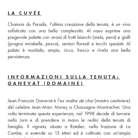
LA CUVÉE
Chamois du Paradis, l’ultima creazione della tenuta, è un vino 
sofisticato con una bella complessità. Al naso esprime una 
pregevole palette con aromi di frutti bianchi (mela, pera) e gialli 
(prugna mirabelle, pesca), sentori floreali e tocchi speziati. Al 
palato è morbido, ampio, ricco, fresco e rivela una bella 
persistenza.
INFORMAZIONI SULLA TENUTA:
GANEVAT (DOMAINE)
Jean-François Ganevat è l’ex 
maître de chai
 (mastro cantiniere) 
del celebre Jean-Marc Morey a Chassagne-Montrachet. Una 
volta terminata questa esperienza, nel 1998 decide di tornare 
nello Jura e di prendere in mano le redini della tenuta di 
famiglia. Il vigneto, situato a Rotalier, nella frazione di La 
Combe, si estende su 13 ettari ed è coltivato con un'ampia 