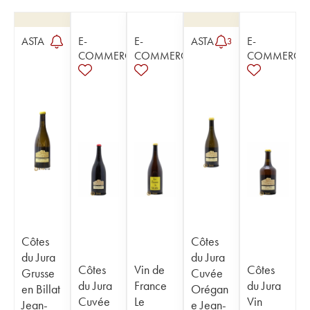
ASTA
E-
E-
ASTA
E-
3
COMMERCE
COMMERCE
COMMERCE
Côtes
Côtes
du Jura
du Jura
Côtes
Vin de
Côtes
Grusse
Cuvée
du Jura
France
du Jura
en Billat
Orégan
Cuvée
Le
Vin
Jean-
e Jean-